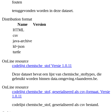
fouten
teruggevonden worden in deze dataset.
Distribution format
Name
Version
HTML
csv
java-archive
ld+json
turtle
OnLine resource
codelijst chemische_stof Versie 1.0.11
Deze dataset bevat een lijst van chemische_stoftypes, die
gebruikt worden binnen data.omgeving.vlaanderen.be.
OnLine resource
codelijst chemische_stof, geserialiseerd als csv-formaat. Versie
1.0.11
codelijst chemische_stof, geserialiseerd als csv bestand.