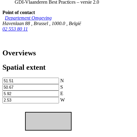
GDI-Vlaanderen Best Practices – versie 2.0
Point of contact
Departement Omgeving
Havenlaan 88
,
Brussel
,
1000.0
,
België
02 553 80 11
Overviews
Spatial extent
N
S
E
W