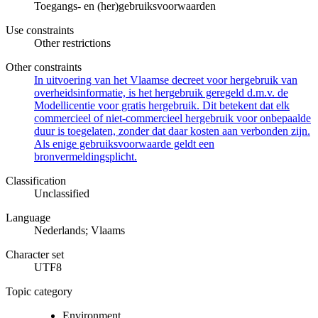
Toegangs- en (her)gebruiksvoorwaarden
Use constraints
Other restrictions
Other constraints
In uitvoering van het Vlaamse decreet voor hergebruik van
overheidsinformatie, is het hergebruik geregeld d.m.v. de
Modellicentie voor gratis hergebruik. Dit betekent dat elk
commercieel of niet-commercieel hergebruik voor onbepaalde
duur is toegelaten, zonder dat daar kosten aan verbonden zijn.
Als enige gebruiksvoorwaarde geldt een
bronvermeldingsplicht.
Classification
Unclassified
Language
Nederlands; Vlaams
Character set
UTF8
Topic category
Environment