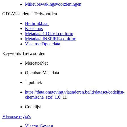
Milieubewakingsvoorzieningen
GDI-Vlaanderen Trefwoorden
Herbruikbaar
Kosteloos
Metadata GDI-Vl-conform
Metadata INSPIRE-conform
Vlaamse Open data
Keywords Trefwoorden
MercatorNet
OpenbareMetadata
1-publiek
https://data.omgeving.vlaanderen.be/id/dataset/codelijst-
chemische_stof_1.0
.11
Codelijst
Vlaamse regio's
Vlaams Gewest