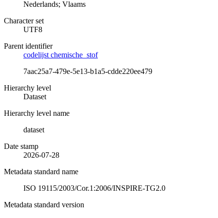
Nederlands; Vlaams
Character set
UTF8
Parent identifier
codelijst chemische_stof
7aac25a7-479e-5e13-b1a5-cdde220ee479
Hierarchy level
Dataset
Hierarchy level name
dataset
Date stamp
2026-07-28
Metadata standard name
ISO 19115/2003/Cor.1:2006/INSPIRE-TG2.0
Metadata standard version