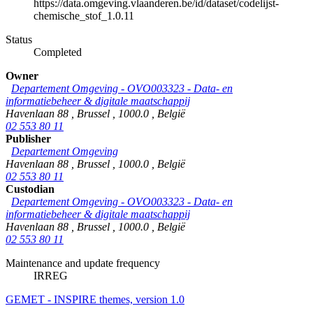
https://data.omgeving.vlaanderen.be/id/dataset/codelijst-
chemische_stof_1.0.11
Status
Completed
Owner
Departement Omgeving - OVO003323 - Data- en
informatiebeheer & digitale maatschappij
Havenlaan 88
,
Brussel
,
1000.0
,
België
02 553 80 11
Publisher
Departement Omgeving
Havenlaan 88
,
Brussel
,
1000.0
,
België
02 553 80 11
Custodian
Departement Omgeving - OVO003323 - Data- en
informatiebeheer & digitale maatschappij
Havenlaan 88
,
Brussel
,
1000.0
,
België
02 553 80 11
Maintenance and update frequency
IRREG
GEMET - INSPIRE themes, version 1.0