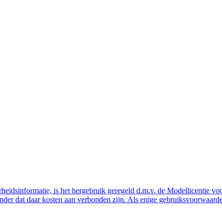
eidsinformatie, is het hergebruik geregeld d.m.v. de Modellicentie voor
nder dat daar kosten aan verbonden zijn. Als enige gebruiksvoorwaarde