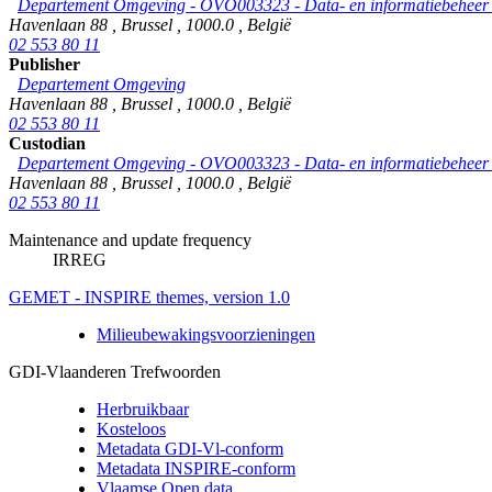
Departement Omgeving - OVO003323 - Data- en informatiebeheer &
Havenlaan 88
,
Brussel
,
1000.0
,
België
02 553 80 11
Publisher
Departement Omgeving
Havenlaan 88
,
Brussel
,
1000.0
,
België
02 553 80 11
Custodian
Departement Omgeving - OVO003323 - Data- en informatiebeheer &
Havenlaan 88
,
Brussel
,
1000.0
,
België
02 553 80 11
Maintenance and update frequency
IRREG
GEMET - INSPIRE themes, version 1.0
Milieubewakingsvoorzieningen
GDI-Vlaanderen Trefwoorden
Herbruikbaar
Kosteloos
Metadata GDI-Vl-conform
Metadata INSPIRE-conform
Vlaamse Open data