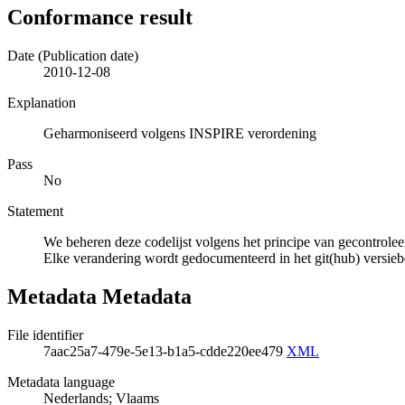
Conformance result
Date (Publication date)
2010-12-08
Explanation
Geharmoniseerd volgens INSPIRE verordening
Pass
No
Statement
We beheren deze codelijst volgens het principe van gecontrolee
Elke verandering wordt gedocumenteerd in het git(hub) versie
Metadata Metadata
File identifier
7aac25a7-479e-5e13-b1a5-cdde220ee479
XML
Metadata language
Nederlands; Vlaams