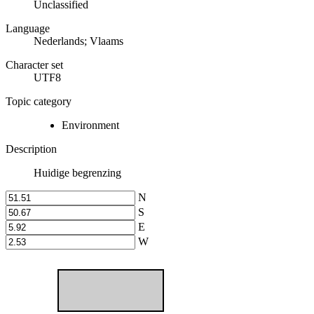
Unclassified
Language
Nederlands; Vlaams
Character set
UTF8
Topic category
Environment
Description
Huidige begrenzing
N
S
E
W