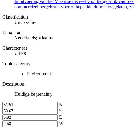
In uitvoering van het Vlaamse decreet voor hergebruik van overh
commercieel hergebruik voor onbepaalde duur is toegelaten, zo
Classification
Unclassified
Language
Nederlands; Vlaams
Character set
UTF8
Topic category
Environment
Description
Huidige begrenzing
N
S
E
W