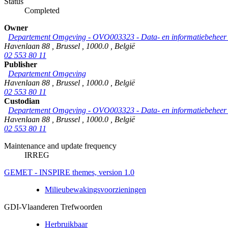
Status
Completed
Owner
Departement Omgeving - OVO003323 - Data- en informatiebeheer &
Havenlaan 88
,
Brussel
,
1000.0
,
België
02 553 80 11
Publisher
Departement Omgeving
Havenlaan 88
,
Brussel
,
1000.0
,
België
02 553 80 11
Custodian
Departement Omgeving - OVO003323 - Data- en informatiebeheer &
Havenlaan 88
,
Brussel
,
1000.0
,
België
02 553 80 11
Maintenance and update frequency
IRREG
GEMET - INSPIRE themes, version 1.0
Milieubewakingsvoorzieningen
GDI-Vlaanderen Trefwoorden
Herbruikbaar