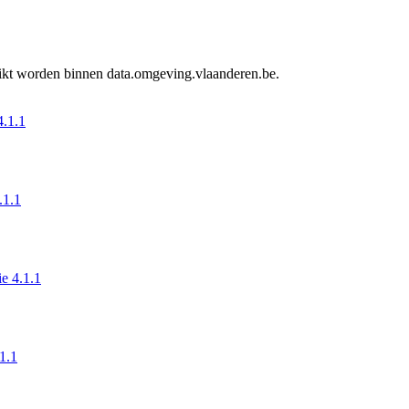
ruikt worden binnen data.omgeving.vlaanderen.be.
4.1.1
.1.1
ie 4.1.1
.1.1