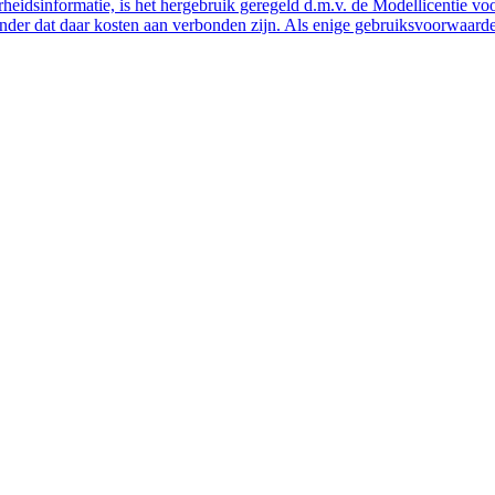
eidsinformatie, is het hergebruik geregeld d.m.v. de Modellicentie voor
nder dat daar kosten aan verbonden zijn. Als enige gebruiksvoorwaarde