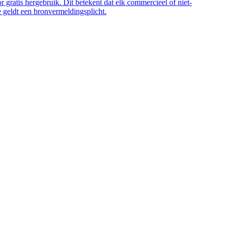
 gratis hergebruik. Dit betekent dat elk commercieel of niet-
 geldt een bronvermeldingsplicht.