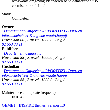
https://data.omgeving.vlaanderen.be/id/dataset/codelijst-
chemische_stof_1.0.5
Status
Completed
Owner
Departement Omgeving - OVO003323 - Data- en
informatiebeheer & digitale maatschappij
Havenlaan 88
,
Brussel
,
1000.0
,
België
02 553 80 11
Publisher
Departement Omgeving
Havenlaan 88
,
Brussel
,
1000.0
,
België
02 553 80 11
Custodian
Departement Omgeving - OVO003323 - Data- en
informatiebeheer & digitale maatschappij
Havenlaan 88
,
Brussel
,
1000.0
,
België
02 553 80 11
Maintenance and update frequency
IRREG
GEMET - INSPIRE themes, version 1.0