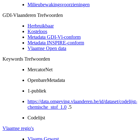
Milieubewakingsvoorzieningen
GDI-Vlaanderen Trefwoorden
Herbruikbaar
Kosteloos
Metadata GDI-Vl-conform
Metadata INSPIRE-conform
Vlaamse Open data
Keywords Trefwoorden
MercatorNet
OpenbareMetadata
1-publiek
https://data.omgeving.vlaanderen.be/id/dataset/codelijst-
chemische_stof_1.0
.5
Codelijst
Vlaamse regio's
Vlaams Gewest