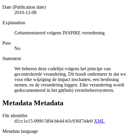
Date (Publication date)
2010-12-08
Explanation
Geharmoniseerd volgens INSPIRE verordening
Pass
No
Statement
We beheren deze codelijst volgens het principe van
gecontroleerde verandering. Dit houdt ondermeer in dat we
voor elke wijziging de impact inschatten, een beslissing
nemen, en de verandering loggen. Elke verandering wordt
gedocumenteerd in het git(hub) versiebeheersysteem.
Metadata Metadata
File identifier
d1cc1e15-999f-5f04-bb44-b5c936f744e0
XML
Metadata language