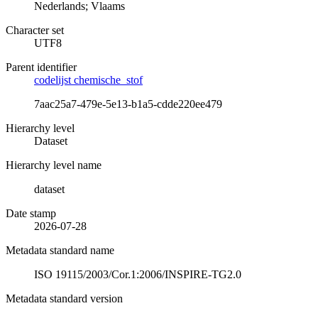
Nederlands; Vlaams
Character set
UTF8
Parent identifier
codelijst chemische_stof
7aac25a7-479e-5e13-b1a5-cdde220ee479
Hierarchy level
Dataset
Hierarchy level name
dataset
Date stamp
2026-07-28
Metadata standard name
ISO 19115/2003/Cor.1:2006/INSPIRE-TG2.0
Metadata standard version