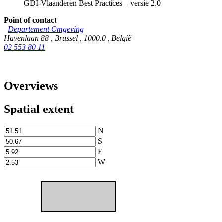
GDI-Vlaanderen Best Practices – versie 2.0
Point of contact
Departement Omgeving
Havenlaan 88
,
Brussel
,
1000.0
,
België
02 553 80 11
Overviews
Spatial extent
N
S
E
W