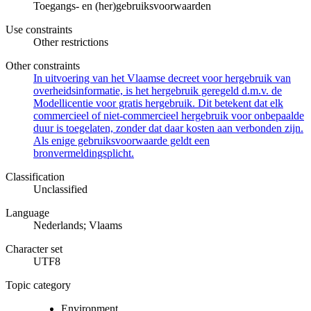
Toegangs- en (her)gebruiksvoorwaarden
Use constraints
Other restrictions
Other constraints
In uitvoering van het Vlaamse decreet voor hergebruik van
overheidsinformatie, is het hergebruik geregeld d.m.v. de
Modellicentie voor gratis hergebruik. Dit betekent dat elk
commercieel of niet-commercieel hergebruik voor onbepaalde
duur is toegelaten, zonder dat daar kosten aan verbonden zijn.
Als enige gebruiksvoorwaarde geldt een
bronvermeldingsplicht.
Classification
Unclassified
Language
Nederlands; Vlaams
Character set
UTF8
Topic category
Environment