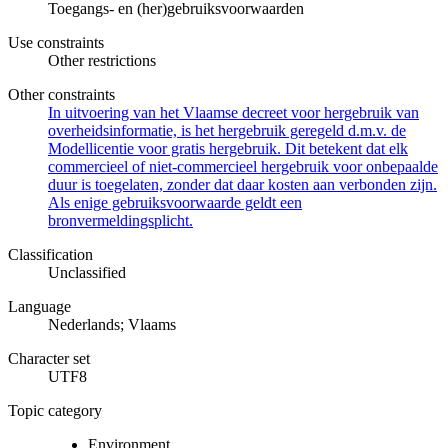
Toegangs- en (her)gebruiksvoorwaarden
Use constraints
Other restrictions
Other constraints
In uitvoering van het Vlaamse decreet voor hergebruik van
overheidsinformatie, is het hergebruik geregeld d.m.v. de
Modellicentie voor gratis hergebruik. Dit betekent dat elk
commercieel of niet-commercieel hergebruik voor onbepaalde
duur is toegelaten, zonder dat daar kosten aan verbonden zijn.
Als enige gebruiksvoorwaarde geldt een
bronvermeldingsplicht.
Classification
Unclassified
Language
Nederlands; Vlaams
Character set
UTF8
Topic category
Environment