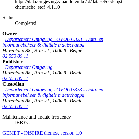
https://data.omgeving.vlaanderen.be/id/dataset/codelijst-
chemische_stof_4.1.10
Status
Completed
Owner
Departement Omgeving - OVO003323 - Data- en
informatiebeheer & digitale maatschappij
Havenlaan 88
,
Brussel
,
1000.0
,
België
02 553 80 11
Publisher
Departement Omgeving
Havenlaan 88
,
Brussel
,
1000.0
,
België
02 553 80 11
Custodian
Departement Omgeving - OVO003323 - Data- en
informatiebeheer & digitale maatschappij
Havenlaan 88
,
Brussel
,
1000.0
,
België
02 553 80 11
Maintenance and update frequency
IRREG
GEMET - INSPIRE themes, version 1.0