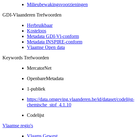
Milieubewakingsvoorzieningen
GDI-Vlaanderen Trefwoorden
Herbruikbaar
Kosteloos
Metadata GDI-Vl-conform
Metadata INSPIRE-conform
Vlaamse Open data
Keywords Trefwoorden
MercatorNet
OpenbareMetadata
1-publiek
https://data.omgeving.vlaanderen.be/id/dataset/codelijst-
chemische_stof_4.1.10
Codelijst
Vlaamse regio's
Vlaams Gewest