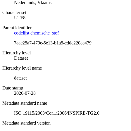
Nederlands; Vlaams
Character set
UTF8
Parent identifier
codelijst chemische_stof
7aac25a7-479e-5e13-b1a5-cdde220ee479
Hierarchy level
Dataset
Hierarchy level name
dataset
Date stamp
2026-07-28
Metadata standard name
ISO 19115/2003/Cor.1:2006/INSPIRE-TG2.0
Metadata standard version