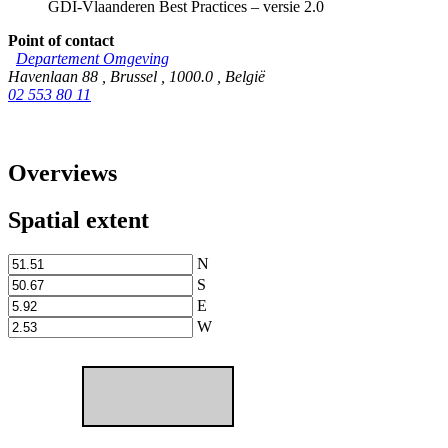
GDI-Vlaanderen Best Practices – versie 2.0
Point of contact
Departement Omgeving
Havenlaan 88
,
Brussel
,
1000.0
,
België
02 553 80 11
Overviews
Spatial extent
N
S
E
W