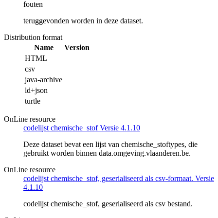
fouten
teruggevonden worden in deze dataset.
Distribution format
Name
Version
HTML
csv
java-archive
ld+json
turtle
OnLine resource
codelijst chemische_stof Versie 4.1.10
Deze dataset bevat een lijst van chemische_stoftypes, die
gebruikt worden binnen data.omgeving.vlaanderen.be.
OnLine resource
codelijst chemische_stof, geserialiseerd als csv-formaat. Versie
4.1.10
codelijst chemische_stof, geserialiseerd als csv bestand.