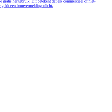
 gratis hergebruik. Dit betekent dat elk commercieel of niet-
 geldt een bronvermeldingsplicht.