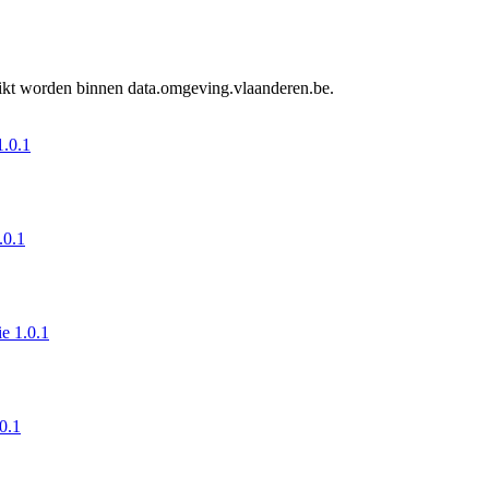
ruikt worden binnen data.omgeving.vlaanderen.be.
1.0.1
.0.1
ie 1.0.1
.0.1