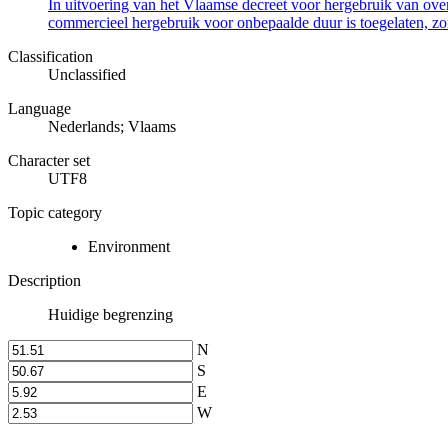
In uitvoering van het Vlaamse decreet voor hergebruik van overh
commercieel hergebruik voor onbepaalde duur is toegelaten, zo
Classification
Unclassified
Language
Nederlands; Vlaams
Character set
UTF8
Topic category
Environment
Description
Huidige begrenzing
N
S
E
W