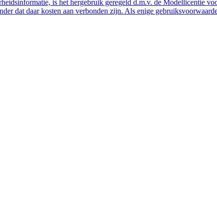
eidsinformatie, is het hergebruik geregeld d.m.v. de Modellicentie voor
nder dat daar kosten aan verbonden zijn. Als enige gebruiksvoorwaarde