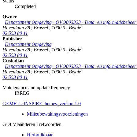
Status
Completed
Owner
Departement Omgeving - OVO003323 - Data- en informatiebeheer &
Havenlaan 88
,
Brussel
,
1000.0
,
België
02 553 80 11
Publisher
Departement Omgeving
Havenlaan 88
,
Brussel
,
1000.0
,
België
02 553 80 11
Custodian
Departement Omgeving - OVO003323 - Data- en informatiebeheer &
Havenlaan 88
,
Brussel
,
1000.0
,
België
02 553 80 11
Maintenance and update frequency
IRREG
GEMET - INSPIRE themes, version 1.0
Milieubewakingsvoorzieningen
GDI-Vlaanderen Trefwoorden
Herbruikbaar