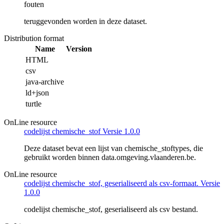
fouten
teruggevonden worden in deze dataset.
Distribution format
Name
Version
HTML
csv
java-archive
ld+json
turtle
OnLine resource
codelijst chemische_stof Versie 1.0.0
Deze dataset bevat een lijst van chemische_stoftypes, die
gebruikt worden binnen data.omgeving.vlaanderen.be.
OnLine resource
codelijst chemische_stof, geserialiseerd als csv-formaat. Versie
1.0.0
codelijst chemische_stof, geserialiseerd als csv bestand.