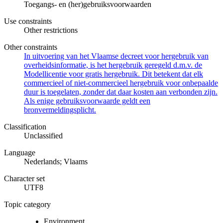
Toegangs- en (her)gebruiksvoorwaarden
Use constraints
Other restrictions
Other constraints
In uitvoering van het Vlaamse decreet voor hergebruik van
overheidsinformatie, is het hergebruik geregeld d.m.v. de
Modellicentie voor gratis hergebruik. Dit betekent dat elk
commercieel of niet-commercieel hergebruik voor onbepaalde
duur is toegelaten, zonder dat daar kosten aan verbonden zijn.
Als enige gebruiksvoorwaarde geldt een
bronvermeldingsplicht.
Classification
Unclassified
Language
Nederlands; Vlaams
Character set
UTF8
Topic category
Environment