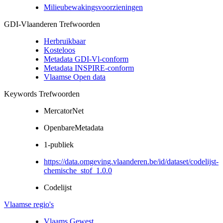
Milieubewakingsvoorzieningen
GDI-Vlaanderen Trefwoorden
Herbruikbaar
Kosteloos
Metadata GDI-Vl-conform
Metadata INSPIRE-conform
Vlaamse Open data
Keywords Trefwoorden
MercatorNet
OpenbareMetadata
1-publiek
https://data.omgeving.vlaanderen.be/id/dataset/codelijst-
chemische_stof_1.0.0
Codelijst
Vlaamse regio's
Vlaams Gewest