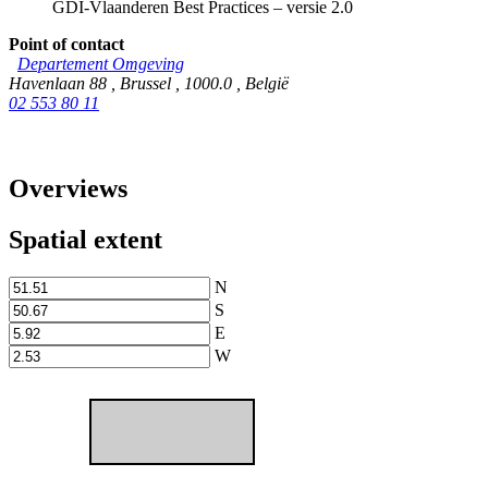
GDI-Vlaanderen Best Practices – versie 2.0
Point of contact
Departement Omgeving
Havenlaan 88
,
Brussel
,
1000.0
,
België
02 553 80 11
Overviews
Spatial extent
N
S
E
W