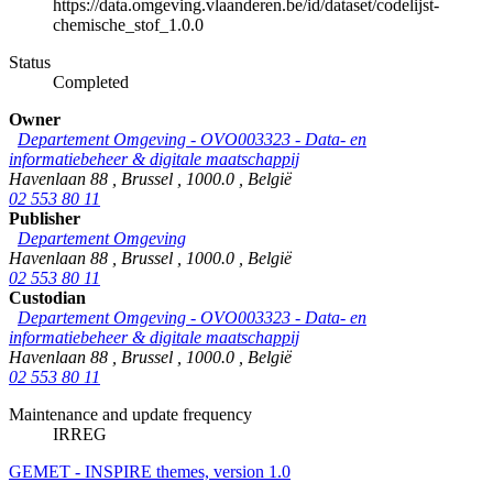
https://data.omgeving.vlaanderen.be/id/dataset/codelijst-
chemische_stof_1.0.0
Status
Completed
Owner
Departement Omgeving - OVO003323 - Data- en
informatiebeheer & digitale maatschappij
Havenlaan 88
,
Brussel
,
1000.0
,
België
02 553 80 11
Publisher
Departement Omgeving
Havenlaan 88
,
Brussel
,
1000.0
,
België
02 553 80 11
Custodian
Departement Omgeving - OVO003323 - Data- en
informatiebeheer & digitale maatschappij
Havenlaan 88
,
Brussel
,
1000.0
,
België
02 553 80 11
Maintenance and update frequency
IRREG
GEMET - INSPIRE themes, version 1.0