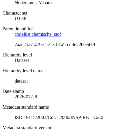
Nederlands; Vlaams
Character set
UTF8
Parent identifier
codelijst chemische_stof
7aac25a7-479e-5e13-b1a5-cdde220ee479
Hierarchy level
Dataset
Hierarchy level name
dataset
Date stamp
2026-07-28
Metadata standard name
ISO 19115/2003/Cor.1:2006/INSPIRE-TG2.0
Metadata standard version