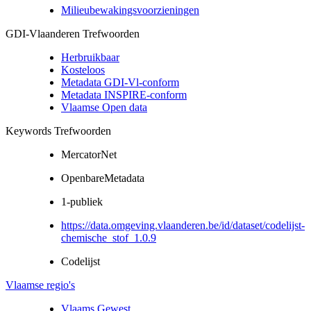
Milieubewakingsvoorzieningen
GDI-Vlaanderen Trefwoorden
Herbruikbaar
Kosteloos
Metadata GDI-Vl-conform
Metadata INSPIRE-conform
Vlaamse Open data
Keywords Trefwoorden
MercatorNet
OpenbareMetadata
1-publiek
https://data.omgeving.vlaanderen.be/id/dataset/codelijst-
chemische_stof_1.0.9
Codelijst
Vlaamse regio's
Vlaams Gewest