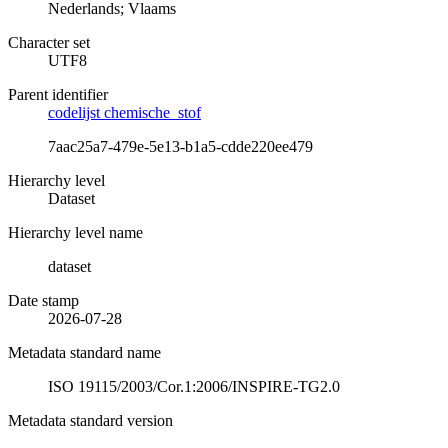
Nederlands; Vlaams
Character set
UTF8
Parent identifier
codelijst chemische_stof
7aac25a7-479e-5e13-b1a5-cdde220ee479
Hierarchy level
Dataset
Hierarchy level name
dataset
Date stamp
2026-07-28
Metadata standard name
ISO 19115/2003/Cor.1:2006/INSPIRE-TG2.0
Metadata standard version