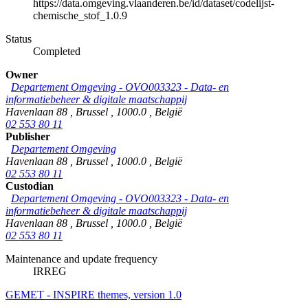
https://data.omgeving.vlaanderen.be/id/dataset/codelijst-
chemische_stof_1.0.9
Status
Completed
Owner
Departement Omgeving - OVO003323 - Data- en
informatiebeheer & digitale maatschappij
Havenlaan 88
,
Brussel
,
1000.0
,
België
02 553 80 11
Publisher
Departement Omgeving
Havenlaan 88
,
Brussel
,
1000.0
,
België
02 553 80 11
Custodian
Departement Omgeving - OVO003323 - Data- en
informatiebeheer & digitale maatschappij
Havenlaan 88
,
Brussel
,
1000.0
,
België
02 553 80 11
Maintenance and update frequency
IRREG
GEMET - INSPIRE themes, version 1.0