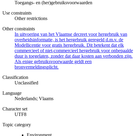
Toegangs- en (her)gebruiksvoorwaarden
Use constraints
Other restrictions
Other constraints
In uitvoering van het Vlaamse decreet voor hergebruik van
overheidsinformatie, is het hergebruik geregeld d.m.v. de
Modellicentie voor gratis hergebruik. Dit betekent dat elk
commercieel of niet-commercieel hergebruik voor onbepaalde
duur is toegelaten, zonder dat daar kosten aan verbonden zijn.
Als enige gebruiksvoorwaarde geldt een
bronvermeldingsplicht.
Classification
Unclassified
Language
Nederlands; Vlaams
Character set
UTF8
Topic category
Environment