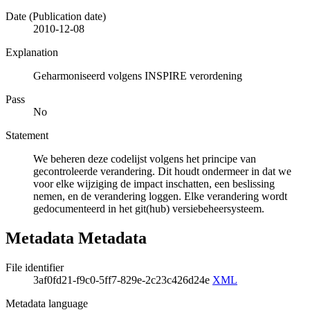
Date (Publication date)
2010-12-08
Explanation
Geharmoniseerd volgens INSPIRE verordening
Pass
No
Statement
We beheren deze codelijst volgens het principe van
gecontroleerde verandering. Dit houdt ondermeer in dat we
voor elke wijziging de impact inschatten, een beslissing
nemen, en de verandering loggen. Elke verandering wordt
gedocumenteerd in het git(hub) versiebeheersysteem.
Metadata Metadata
File identifier
3af0fd21-f9c0-5ff7-829e-2c23c426d24e
XML
Metadata language