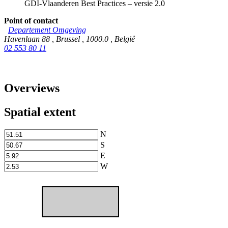
GDI-Vlaanderen Best Practices – versie 2.0
Point of contact
Departement Omgeving
Havenlaan 88
,
Brussel
,
1000.0
,
België
02 553 80 11
Overviews
Spatial extent
N
S
E
W