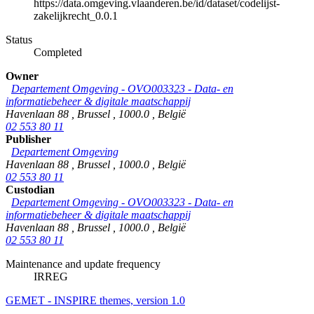
https://data.omgeving.vlaanderen.be/id/dataset/codelijst-
zakelijkrecht_0.0.1
Status
Completed
Owner
Departement Omgeving - OVO003323 - Data- en
informatiebeheer & digitale maatschappij
Havenlaan 88
,
Brussel
,
1000.0
,
België
02 553 80 11
Publisher
Departement Omgeving
Havenlaan 88
,
Brussel
,
1000.0
,
België
02 553 80 11
Custodian
Departement Omgeving - OVO003323 - Data- en
informatiebeheer & digitale maatschappij
Havenlaan 88
,
Brussel
,
1000.0
,
België
02 553 80 11
Maintenance and update frequency
IRREG
GEMET - INSPIRE themes, version 1.0