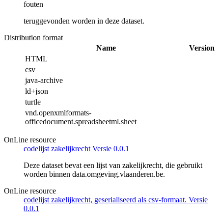
fouten
teruggevonden worden in deze dataset.
Distribution format
Name
Version
HTML
csv
java-archive
ld+json
turtle
vnd.openxmlformats-
officedocument.spreadsheetml.sheet
OnLine resource
codelijst zakelijkrecht Versie 0.0.1
Deze dataset bevat een lijst van zakelijkrecht, die gebruikt
worden binnen data.omgeving.vlaanderen.be.
OnLine resource
codelijst zakelijkrecht, geserialiseerd als csv-formaat. Versie
0.0.1