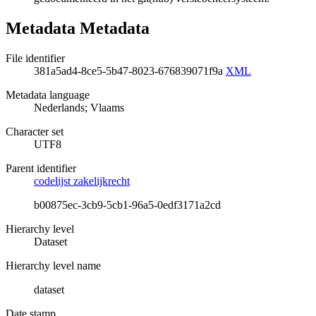
Metadata Metadata
File identifier
381a5ad4-8ce5-5b47-8023-676839071f9a
XML
Metadata language
Nederlands; Vlaams
Character set
UTF8
Parent identifier
codelijst zakelijkrecht
b00875ec-3cb9-5cb1-96a5-0edf3171a2cd
Hierarchy level
Dataset
Hierarchy level name
dataset
Date stamp