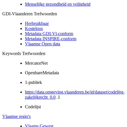
Menselijke gezondheid en veiligheid
GDI-Vlaanderen Trefwoorden
Herbruikbaar
Kosteloos
Metadata GDI-Vl-conform
Metadata INSPIRE-conform
Vlaamse Open data
Keywords Trefwoorden
MercatorNet
OpenbareMetadata
1-publiek
https://data.omgeving.vlaanderen.be/id/dataset/codelijst-
zakelijkrecht_0.0
.1
Codelijst
Vlaamse regio's
Vlaams Gewest