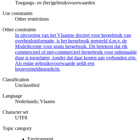
Toegangs- en (her)gebruiksvoorwaarden
Use constraints
Other restrictions
Other constraints
In uitvoering van het Vlaamse decreet voor hergebruik van
overheidsinformatie, is het hergebruik geregeld d.m.v. de
Modellicentie voor gratis hergebruik. Dit betekent dat elk
commercieel of niet-commercieel hergebruik voor onbepaalde
duur is toegelaten, zonder dat daar kosten aan verbonden zijn.
Als enige gebruiksvoorwaarde geldt een
bronvermeldingsplicht.
Classification
Unclassified
Language
Nederlands; Vlaams
Character set
UTF8
Topic category
Environment