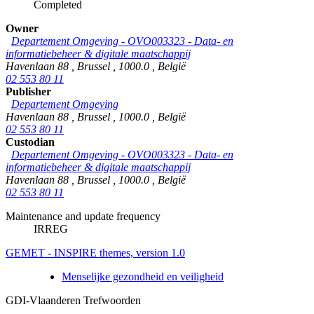
Completed
Owner
Departement Omgeving - OVO003323 - Data- en
informatiebeheer & digitale maatschappij
Havenlaan 88
,
Brussel
,
1000.0
,
België
02 553 80 11
Publisher
Departement Omgeving
Havenlaan 88
,
Brussel
,
1000.0
,
België
02 553 80 11
Custodian
Departement Omgeving - OVO003323 - Data- en
informatiebeheer & digitale maatschappij
Havenlaan 88
,
Brussel
,
1000.0
,
België
02 553 80 11
Maintenance and update frequency
IRREG
GEMET - INSPIRE themes, version 1.0
Menselijke gezondheid en veiligheid
GDI-Vlaanderen Trefwoorden