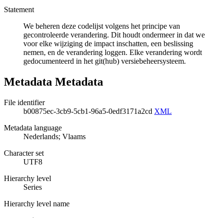
Statement
We beheren deze codelijst volgens het principe van
gecontroleerde verandering. Dit houdt ondermeer in dat we
voor elke wijziging de impact inschatten, een beslissing
nemen, en de verandering loggen. Elke verandering wordt
gedocumenteerd in het git(hub) versiebeheersysteem.
Metadata Metadata
File identifier
b00875ec-3cb9-5cb1-96a5-0edf3171a2cd
XML
Metadata language
Nederlands; Vlaams
Character set
UTF8
Hierarchy level
Series
Hierarchy level name