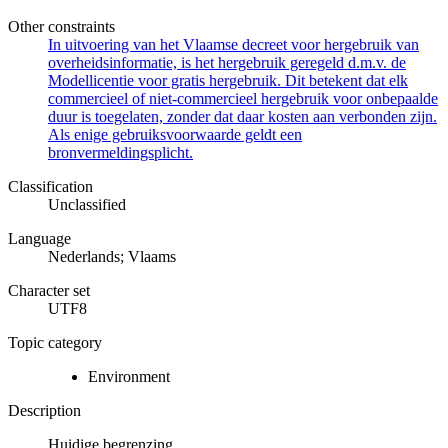
Other constraints
In uitvoering van het Vlaamse decreet voor hergebruik van
overheidsinformatie, is het hergebruik geregeld d.m.v. de
Modellicentie voor gratis hergebruik. Dit betekent dat elk
commercieel of niet-commercieel hergebruik voor onbepaalde
duur is toegelaten, zonder dat daar kosten aan verbonden zijn.
Als enige gebruiksvoorwaarde geldt een
bronvermeldingsplicht.
Classification
Unclassified
Language
Nederlands; Vlaams
Character set
UTF8
Topic category
Environment
Description
Huidige begrenzing