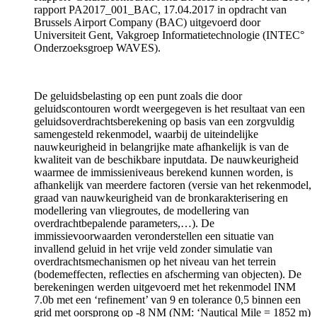
rapport PA2017_001_BAC, 17.04.2017 in opdracht van
Brussels Airport Company (BAC) uitgevoerd door
Universiteit Gent, Vakgroep Informatietechnologie (INTEC°
Onderzoeksgroep WAVES).
De geluidsbelasting op een punt zoals die door
geluidscontouren wordt weergegeven is het resultaat van een
geluidsoverdrachtsberekening op basis van een zorgvuldig
samengesteld rekenmodel, waarbij de uiteindelijke
nauwkeurigheid in belangrijke mate afhankelijk is van de
kwaliteit van de beschikbare inputdata. De nauwkeurigheid
waarmee de immissieniveaus berekend kunnen worden, is
afhankelijk van meerdere factoren (versie van het rekenmodel,
graad van nauwkeurigheid van de bronkarakterisering en
modellering van vliegroutes, de modellering van
overdrachtbepalende parameters,…). De
immissievoorwaarden veronderstellen een situatie van
invallend geluid in het vrije veld zonder simulatie van
overdrachtsmechanismen op het niveau van het terrein
(bodemeffecten, reflecties en afscherming van objecten). De
berekeningen werden uitgevoerd met het rekenmodel INM
7.0b met een ‘refinement’ van 9 en tolerance 0,5 binnen een
grid met oorsprong op -8 NM (NM: ‘Nautical Mile = 1852 m)