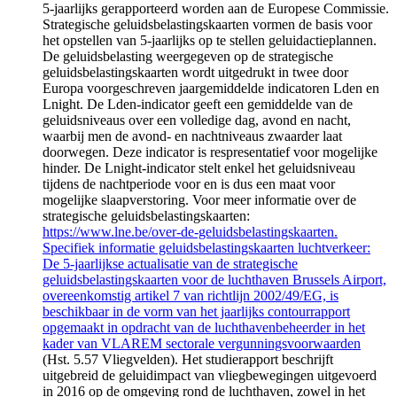
5-jaarlijks gerapporteerd worden aan de Europese Commissie.
Strategische geluidsbelastingskaarten vormen de basis voor
het opstellen van 5-jaarlijks op te stellen geluidactieplannen.
De geluidsbelasting weergegeven op de strategische
geluidsbelastingskaarten wordt uitgedrukt in twee door
Europa voorgeschreven jaargemiddelde indicatoren Lden en
Lnight. De Lden-indicator geeft een gemiddelde van de
geluidsniveaus over een volledige dag, avond en nacht,
waarbij men de avond- en nachtniveaus zwaarder laat
doorwegen. Deze indicator is respresentatief voor mogelijke
hinder. De Lnight-indicator stelt enkel het geluidsniveau
tijdens de nachtperiode voor en is dus een maat voor
mogelijke slaapverstoring. Voor meer informatie over de
strategische geluidsbelastingskaarten:
https://www.lne.be/over-de-geluidsbelastingskaarten.
Specifiek informatie geluidsbelastingskaarten luchtverkeer:
De 5-jaarlijkse actualisatie van de strategische
geluidsbelastingskaarten voor de luchthaven Brussels Airport,
overeenkomstig artikel 7 van richtlijn 2002/49/EG, is
beschikbaar in de vorm van het jaarlijks contourrapport
opgemaakt in opdracht van de luchthavenbeheerder in het
kader van VLAREM sectorale vergunningsvoorwaarden
(Hst. 5.57 Vliegvelden). Het studierapport beschrijft
uitgebreid de geluidimpact van vliegbewegingen uitgevoerd
in 2016 op de omgeving rond de luchthaven, zowel in het