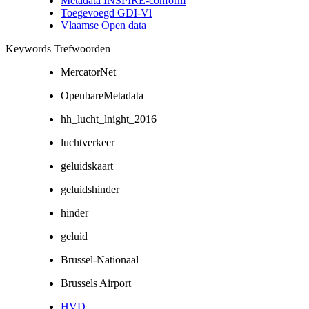
Metadata INSPIRE-conform
Toegevoegd GDI-Vl
Vlaamse Open data
Keywords Trefwoorden
MercatorNet
OpenbareMetadata
hh_lucht_lnight_2016
luchtverkeer
geluidskaart
geluidshinder
hinder
geluid
Brussel-Nationaal
Brussels Airport
HVD