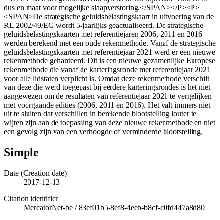
dus en maat voor mogelijke slaapverstoring.</SPAN></P><P>
<SPAN>De strategische geluidsbelastingskaart in uitvoering van de
RL 2002/49/EG wordt 5-jaarlijks geactualiseerd. De strategische
geluidsbelastingskaarten met referentiejaren 2006, 2011 en 2016
werden berekend met een oude rekenmethode. Vanaf de strategische
geluidsbelastingskaarten met referentiejaar 2021 werd er een nieuwe
rekenmethode gehanteerd. Dit is een nieuwe gezamenlijke Europese
rekenmethode die vanaf de karteringsronde met referentiejaar 2021
voor alle lidstaten verplicht is. Omdat deze rekenmethode verschilt
van deze die werd toegepast bij eerdere karteringsrondes is het niet
aangewezen om de resultaten van referentiejaar 2021 te vergelijken
met voorgaande edities (2006, 2011 en 2016). Het valt immers niet
uit te sluiten dat verschillen in berekende blootstelling louter te
wijten zijn aan de toepassing van deze nieuwe rekenmethode en niet
een gevolg zijn van een verhoogde of verminderde blootstelling.
Simple
Date (Creation date)
2017-12-13
Citation identifier
MercatorNet-be
/
83ef01b5-8ef8-4eeb-b8cf-c0fd447a8d80