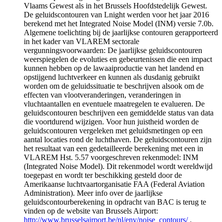
Vlaams Gewest als in het Brussels Hoofdstedelijk Gewest.
De geluidscontouren van Lnight werden voor het jaar 2016
berekend met het Integrated Noise Model (INM) versie 7.0b.
Algemene toelichting bij de jaarlijkse contouren gerapporteerd
in het kader van VLAREM sectorale
vergunningsvoorwaarden: De jaarlijkse geluidscontouren
weerspiegelen de evoluties en gebeurtenissen die een impact
kunnen hebben op de lawaaiproductie van het landend en
opstijgend luchtverkeer en kunnen als dusdanig gebruikt
worden om de geluidssituatie te beschrijven alsook om de
effecten van vlootveranderingen, veranderingen in
vluchtaantallen en eventuele maatregelen te evalueren. De
geluidscontouren beschrijven een gemiddelde status van data
die voortdurend wijzigen. Voor hun juistheid worden de
geluidscontouren vergeleken met geluidsmetingen op een
aantal locaties rond de luchthaven. De geluidscontouren zijn
het resultaat van een gedetailleerde berekening met een in
VLAREM Hst. 5.57 voorgeschreven rekenmodel: INM
(Integrated Noise Model). Dit rekenmodel wordt wereldwijd
toegepast en wordt ter beschikking gesteld door de
Amerikaanse luchtvaartorganisatie FAA (Federal Aviation
Administration). Meer info over de jaarlijkse
geluidscontourberekening in opdracht van BAC is terug te
vinden op de website van Brussels Airport:
http://www.brusselsairport.be/nl/env/noise_contours/
.