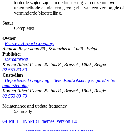
louter te wijten zijn aan de toepassing van deze nieuwe
rekenmethode en niet een gevolg zijn van een verhoogde of
verminderde blootstelling.
Status
Completed
Owner
Brussels Airport Company
Auguste Reyerslaan 80
,
Schaarbeek
,
1030
,
België
Publisher
MercatorNet
Koning Albert II-laan 20, bus 8
,
Brussel
,
1000
,
België
02 553 83 50
Custodian
Departement Omgeving - Beleidsontwikkeling en juridische
ondersteuning
Koning Albert II-laan 20, bus 8
,
Brussel
,
1000
,
België
02 553 83 79
Maintenance and update frequency
5annually
GEMET - INSPIRE themes, version 1.0