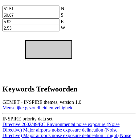
N
S
E
W
Keywords Trefwoorden
GEMET - INSPIRE themes, version 1.0
Menselijke gezondheid en veiligheid
INSPIRE priority data set
Directive 2002/49/EC
Environmental noise exposure (Noise
Directive)
Major airports noise exposure delineation (Noise
Directive)
Major airports noise exposure delineation - night (Noise