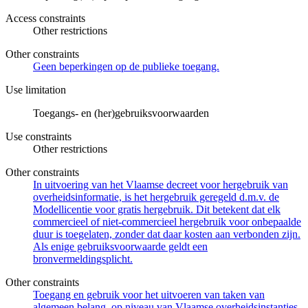
Access constraints
Other restrictions
Other constraints
Geen beperkingen op de publieke toegang.
Use limitation
Toegangs- en (her)gebruiksvoorwaarden
Use constraints
Other restrictions
Other constraints
In uitvoering van het Vlaamse decreet voor hergebruik van
overheidsinformatie, is het hergebruik geregeld d.m.v. de
Modellicentie voor gratis hergebruik. Dit betekent dat elk
commercieel of niet-commercieel hergebruik voor onbepaalde
duur is toegelaten, zonder dat daar kosten aan verbonden zijn.
Als enige gebruiksvoorwaarde geldt een
bronvermeldingsplicht.
Other constraints
Toegang en gebruik voor het uitvoeren van taken van
algemeen belang, op niveau van Vlaamse overheidsinstanties