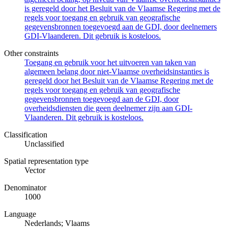
is geregeld door het Besluit van de Vlaamse Regering met de
regels voor toegang en gebruik van geografische
gegevensbronnen toegevoegd aan de GDI, door deelnemers
GDI-Vlaanderen. Dit gebruik is kosteloos.
Other constraints
Toegang en gebruik voor het uitvoeren van taken van
algemeen belang door niet-Vlaamse overheidsinstanties is
geregeld door het Besluit van de Vlaamse Regering met de
regels voor toegang en gebruik van geografische
gegevensbronnen toegevoegd aan de GDI, door
overheidsdiensten die geen deelnemer zijn aan GDI-
Vlaanderen. Dit gebruik is kosteloos.
Classification
Unclassified
Spatial representation type
Vector
Denominator
1000
Language
Nederlands; Vlaams