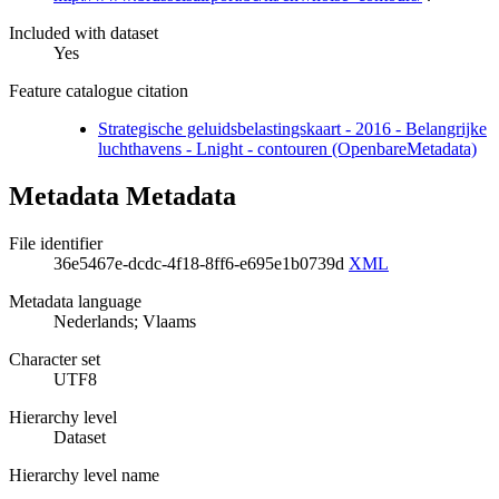
Included with dataset
Yes
Feature catalogue citation
Strategische geluidsbelastingskaart - 2016 - Belangrijke
luchthavens - Lnight - contouren (OpenbareMetadata)
Metadata Metadata
File identifier
36e5467e-dcdc-4f18-8ff6-e695e1b0739d
XML
Metadata language
Nederlands; Vlaams
Character set
UTF8
Hierarchy level
Dataset
Hierarchy level name