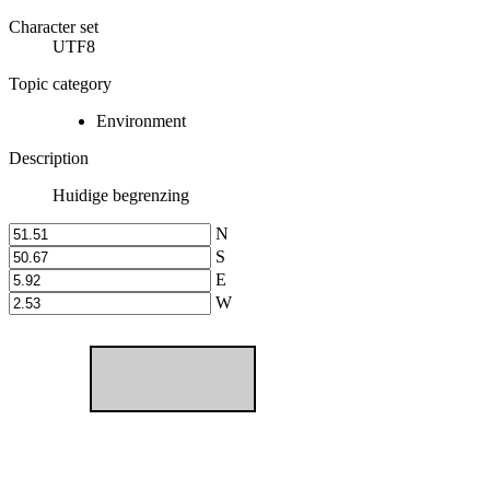
Character set
UTF8
Topic category
Environment
Description
Huidige begrenzing
N
S
E
W