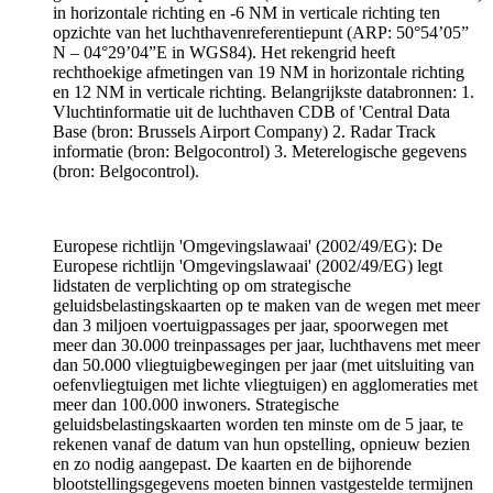
in horizontale richting en -6 NM in verticale richting ten
opzichte van het luchthavenreferentiepunt (ARP: 50°54’05”
N – 04°29’04”E in WGS84). Het rekengrid heeft
rechthoekige afmetingen van 19 NM in horizontale richting
en 12 NM in verticale richting. Belangrijkste databronnen: 1.
Vluchtinformatie uit de luchthaven CDB of 'Central Data
Base (bron: Brussels Airport Company) 2. Radar Track
informatie (bron: Belgocontrol) 3. Meterelogische gegevens
(bron: Belgocontrol).
Europese richtlijn 'Omgevingslawaai' (2002/49/EG): De
Europese richtlijn 'Omgevingslawaai' (2002/49/EG) legt
lidstaten de verplichting op om strategische
geluidsbelastingskaarten op te maken van de wegen met meer
dan 3 miljoen voertuigpassages per jaar, spoorwegen met
meer dan 30.000 treinpassages per jaar, luchthavens met meer
dan 50.000 vliegtuigbewegingen per jaar (met uitsluiting van
oefenvliegtuigen met lichte vliegtuigen) en agglomeraties met
meer dan 100.000 inwoners. Strategische
geluidsbelastingskaarten worden ten minste om de 5 jaar, te
rekenen vanaf de datum van hun opstelling, opnieuw bezien
en zo nodig aangepast. De kaarten en de bijhorende
blootstellingsgegevens moeten binnen vastgestelde termijnen