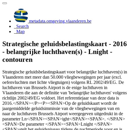
metadata.omgeving.vlaanderen.be
Search
Map
Strategische geluidsbelastingskaart - 2016
- belangrijke luchthaven(s) - Lnight -
contouren
Strategische geluidsbelastingskaart voor belangrijke luchthaven(s) in
Vlaanderen met meer dan 50.000 vliegbewegingen per jaar (excl.
oefenvluchten met lichte vliegtuigen) volgens RL 2002/49/EG. De
luchthaven van Brussels Airport is de enige luchthaven in
Vlaanderen die aan de definitie van 'belangrijke luchthaven' volgens
richtlijn 2002/49/EG voldoet. Het referentiejaar van deze data is
2016.</SPAN></P><P><SPAN>Op de geluidskaart wordt de
jaargemiddelde geluidsimmissie van de vliegbewegingen van en
naar de luchthaven Brussels Airport weergegeven uitgedrukt in de
parameter Ln</SPAN><SPAN>ight</SPAN><SPAN>. </SPAN>
<SPAN>De parameter </SPAN><SPAN>Lnight </SPAN>
<SPAN>stelt het geluidsniveau tijdens de nachtperiode voor en is