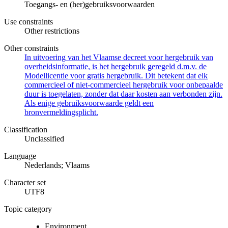
Toegangs- en (her)gebruiksvoorwaarden
Use constraints
Other restrictions
Other constraints
In uitvoering van het Vlaamse decreet voor hergebruik van
overheidsinformatie, is het hergebruik geregeld d.m.v. de
Modellicentie voor gratis hergebruik. Dit betekent dat elk
commercieel of niet-commercieel hergebruik voor onbepaalde
duur is toegelaten, zonder dat daar kosten aan verbonden zijn.
Als enige gebruiksvoorwaarde geldt een
bronvermeldingsplicht.
Classification
Unclassified
Language
Nederlands; Vlaams
Character set
UTF8
Topic category
Environment