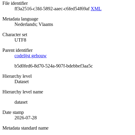
File identifier
ff3a2516-c3fd-5892-aaec-c6fed54f69af
XML
Metadata language
Nederlands; Vlaams
Character set
UTF8
Parent identifier
codelijst gebouw
b5d0fed6-8d70-524a-907f-bdebbef3aa5c
Hierarchy level
Dataset
Hierarchy level name
dataset
Date stamp
2026-07-28
Metadata standard name