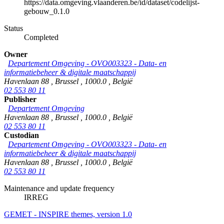
https://data.omgeving.vlaanderen.be/id/dataset/codelijst-
gebouw_0.1.0
Status
Completed
Owner
Departement Omgeving - OVO003323 - Data- en
informatiebeheer & digitale maatschappij
Havenlaan 88
,
Brussel
,
1000.0
,
België
02 553 80 11
Publisher
Departement Omgeving
Havenlaan 88
,
Brussel
,
1000.0
,
België
02 553 80 11
Custodian
Departement Omgeving - OVO003323 - Data- en
informatiebeheer & digitale maatschappij
Havenlaan 88
,
Brussel
,
1000.0
,
België
02 553 80 11
Maintenance and update frequency
IRREG
GEMET - INSPIRE themes, version 1.0