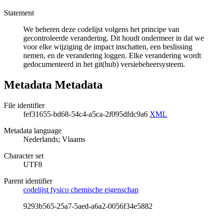
Statement
We beheren deze codelijst volgens het principe van
gecontroleerde verandering. Dit houdt ondermeer in dat we
voor elke wijziging de impact inschatten, een beslissing
nemen, en de verandering loggen. Elke verandering wordt
gedocumenteerd in het git(hub) versiebeheersysteem.
Metadata Metadata
File identifier
fef31655-bd68-54c4-a5ca-2f095dfdc9a6
XML
Metadata language
Nederlands; Vlaams
Character set
UTF8
Parent identifier
codelijst fysico chemische eigenschap
9293b565-25a7-5aed-a6a2-0056f34e5882