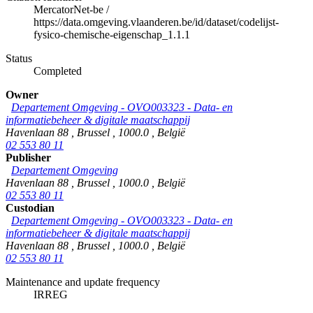
MercatorNet-be
/
https://data.omgeving.vlaanderen.be/id/dataset/codelijst-
fysico-chemische-eigenschap_1.1.1
Status
Completed
Owner
Departement Omgeving - OVO003323 - Data- en
informatiebeheer & digitale maatschappij
Havenlaan 88
,
Brussel
,
1000.0
,
België
02 553 80 11
Publisher
Departement Omgeving
Havenlaan 88
,
Brussel
,
1000.0
,
België
02 553 80 11
Custodian
Departement Omgeving - OVO003323 - Data- en
informatiebeheer & digitale maatschappij
Havenlaan 88
,
Brussel
,
1000.0
,
België
02 553 80 11
Maintenance and update frequency
IRREG