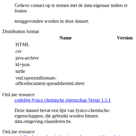
Gelieve contact op te nemen met de data-eigenaar indien er
fouten
teruggevonden worden in deze dataset.
Distribution format
Name
Version
HTML
csv
java-archive
ld+json
turtle
vnd.openxmlformats-
officedocument.spreadsheetml.sheet
OnLine resource
codelijst fysico chemische eigenschap Versie 1.1.1
Deze dataset bevat een lijst van fysico-chemische-
eigenschappen, die gebruikt worden binnen
data.omgeving.vlaanderen.be.
OnLine resource