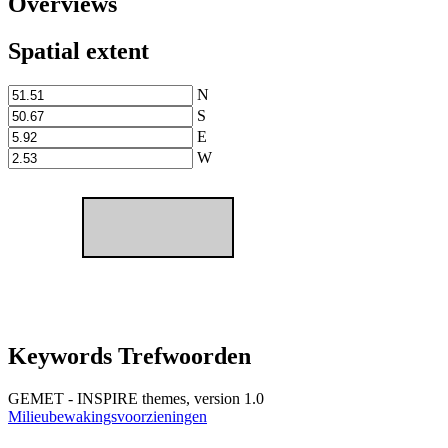
Overviews
Spatial extent
N
S
E
W
Keywords Trefwoorden
GEMET - INSPIRE themes, version 1.0
Milieubewakingsvoorzieningen