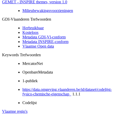
GEMET - INSPIRE themes, version 1.0
Milieubewakingsvoorzieningen
GDI-Vlaanderen Trefwoorden
Herbruikbaar
Kosteloos
Metadata GDI-Vl-conform
Metadata INSPIRE-conform
Vlaamse Open data
Keywords Trefwoorden
MercatorNet
OpenbareMetadata
1-publiek
https://data.omgeving.vlaanderen.be/id/dataset/codelijst-
fysico-chemische-eigenschap_
1.1.1
Codelijst
Vlaamse regio's