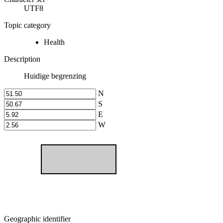
UTF8
Topic category
Health
Description
Huidige begrenzing
N
S
E
W
Geographic identifier