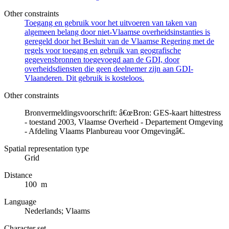
Other constraints
Toegang en gebruik voor het uitvoeren van taken van
algemeen belang door niet-Vlaamse overheidsinstanties is
geregeld door het Besluit van de Vlaamse Regering met de
regels voor toegang en gebruik van geografische
gegevensbronnen toegevoegd aan de GDI, door
overheidsdiensten die geen deelnemer zijn aan GDI-
Vlaanderen. Dit gebruik is kosteloos.
Other constraints
Bronvermeldingsvoorschrift: â€œBron: GES-kaart hittestress
- toestand 2003, Vlaamse Overheid - Departement Omgeving
- Afdeling Vlaams Planbureau voor Omgevingâ€.
Spatial representation type
Grid
Distance
100 m
Language
Nederlands; Vlaams
Character set