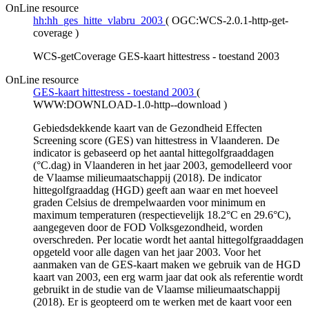
OnLine resource
hh:hh_ges_hitte_vlabru_2003
(
OGC:WCS-2.0.1-http-get-
coverage
)
WCS-getCoverage GES-kaart hittestress - toestand 2003
OnLine resource
GES-kaart hittestress - toestand 2003
(
WWW:DOWNLOAD-1.0-http--download
)
Gebiedsdekkende kaart van de Gezondheid Effecten
Screening score (GES) van hittestress in Vlaanderen. De
indicator is gebaseerd op het aantal hittegolfgraaddagen
(°C.dag) in Vlaanderen in het jaar 2003, gemodelleerd voor
de Vlaamse milieumaatschappij (2018). De indicator
hittegolfgraaddag (HGD) geeft aan waar en met hoeveel
graden Celsius de drempelwaarden voor minimum en
maximum temperaturen (respectievelijk 18.2°C en 29.6°C),
aangegeven door de FOD Volksgezondheid, worden
overschreden. Per locatie wordt het aantal hittegolfgraaddagen
opgeteld voor alle dagen van het jaar 2003. Voor het
aanmaken van de GES-kaart maken we gebruik van de HGD
kaart van 2003, een erg warm jaar dat ook als referentie wordt
gebruikt in de studie van de Vlaamse milieumaatschappij
(2018). Er is geopteerd om te werken met de kaart voor een