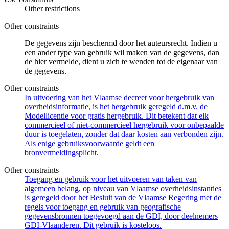
Other restrictions
Other constraints
De gegevens zijn beschermd door het auteursrecht. Indien u
een ander type van gebruik wil maken van de gegevens, dan
de hier vermelde, dient u zich te wenden tot de eigenaar van
de gegevens.
Other constraints
In uitvoering van het Vlaamse decreet voor hergebruik van
overheidsinformatie, is het hergebruik geregeld d.m.v. de
Modellicentie voor gratis hergebruik. Dit betekent dat elk
commercieel of niet-commercieel hergebruik voor onbepaalde
duur is toegelaten, zonder dat daar kosten aan verbonden zijn.
Als enige gebruiksvoorwaarde geldt een
bronvermeldingsplicht.
Other constraints
Toegang en gebruik voor het uitvoeren van taken van
algemeen belang, op niveau van Vlaamse overheidsinstanties
is geregeld door het Besluit van de Vlaamse Regering met de
regels voor toegang en gebruik van geografische
gegevensbronnen toegevoegd aan de GDI, door deelnemers
GDI-Vlaanderen. Dit gebruik is kosteloos.