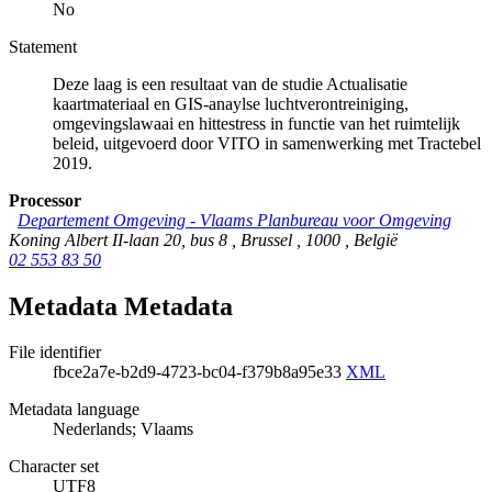
No
Statement
Deze laag is een resultaat van de studie Actualisatie
kaartmateriaal en GIS-anaylse luchtverontreiniging,
omgevingslawaai en hittestress in functie van het ruimtelijk
beleid, uitgevoerd door VITO in samenwerking met Tractebel
2019.
Processor
Departement Omgeving - Vlaams Planbureau voor Omgeving
Koning Albert II-laan 20, bus 8
,
Brussel
,
1000
,
België
02 553 83 50
Metadata Metadata
File identifier
fbce2a7e-b2d9-4723-bc04-f379b8a95e33
XML
Metadata language
Nederlands; Vlaams
Character set
UTF8