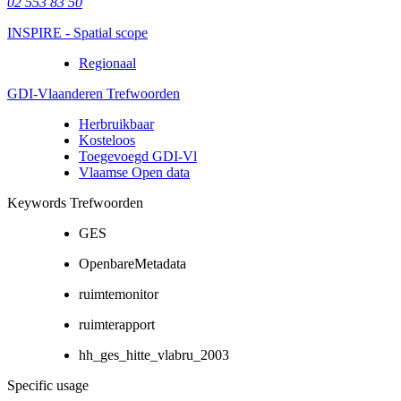
02 553 83 50
INSPIRE - Spatial scope
Regionaal
GDI-Vlaanderen Trefwoorden
Herbruikbaar
Kosteloos
Toegevoegd GDI-Vl
Vlaamse Open data
Keywords Trefwoorden
GES
OpenbareMetadata
ruimtemonitor
ruimterapport
hh_ges_hitte_vlabru_2003
Specific usage