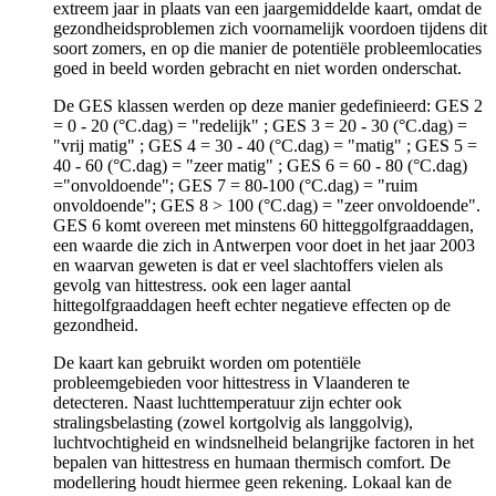
extreem jaar in plaats van een jaargemiddelde kaart, omdat de
gezondheidsproblemen zich voornamelijk voordoen tijdens dit
soort zomers, en op die manier de potentiële probleemlocaties
goed in beeld worden gebracht en niet worden onderschat.
De GES klassen werden op deze manier gedefinieerd: GES 2
= 0 - 20 (°C.dag) = "redelijk" ; GES 3 = 20 - 30 (°C.dag) =
"vrij matig" ; GES 4 = 30 - 40 (°C.dag) = "matig" ; GES 5 =
40 - 60 (°C.dag) = "zeer matig" ; GES 6 = 60 - 80 (°C.dag)
="onvoldoende"; GES 7 = 80-100 (°C.dag) = "ruim
onvoldoende"; GES 8 > 100 (°C.dag) = "zeer onvoldoende".
GES 6 komt overeen met minstens 60 hitteggolfgraaddagen,
een waarde die zich in Antwerpen voor doet in het jaar 2003
en waarvan geweten is dat er veel slachtoffers vielen als
gevolg van hittestress. ook een lager aantal
hittegolfgraaddagen heeft echter negatieve effecten op de
gezondheid.
De kaart kan gebruikt worden om potentiële
probleemgebieden voor hittestress in Vlaanderen te
detecteren. Naast luchttemperatuur zijn echter ook
stralingsbelasting (zowel kortgolvig als langgolvig),
luchtvochtigheid en windsnelheid belangrijke factoren in het
bepalen van hittestress en humaan thermisch comfort. De
modellering houdt hiermee geen rekening. Lokaal kan de