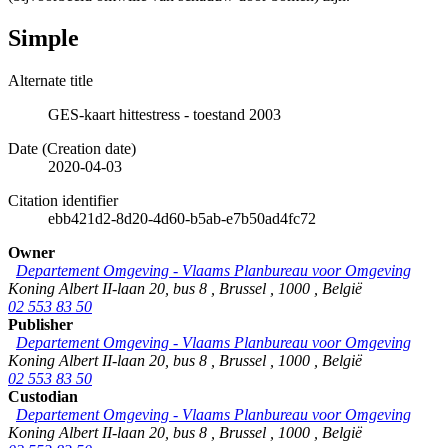
Simple
Alternate title
GES-kaart hittestress - toestand 2003
Date (Creation date)
2020-04-03
Citation identifier
ebb421d2-8d20-4d60-b5ab-e7b50ad4fc72
Owner
Departement Omgeving - Vlaams Planbureau voor Omgeving
Koning Albert II-laan 20, bus 8
,
Brussel
,
1000
,
België
02 553 83 50
Publisher
Departement Omgeving - Vlaams Planbureau voor Omgeving
Koning Albert II-laan 20, bus 8
,
Brussel
,
1000
,
België
02 553 83 50
Custodian
Departement Omgeving - Vlaams Planbureau voor Omgeving
Koning Albert II-laan 20, bus 8
,
Brussel
,
1000
,
België