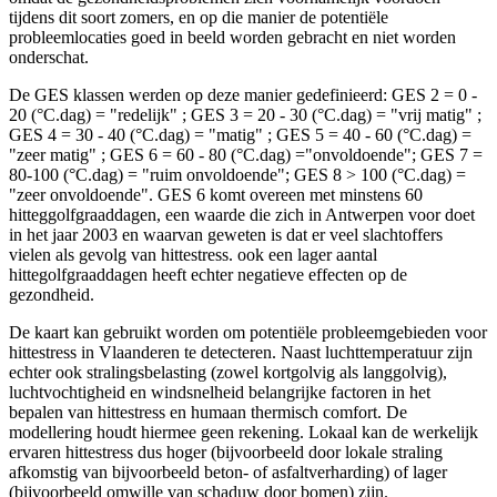
tijdens dit soort zomers, en op die manier de potentiële
probleemlocaties goed in beeld worden gebracht en niet worden
onderschat.
De GES klassen werden op deze manier gedefinieerd: GES 2 = 0 -
20 (°C.dag) = "redelijk" ; GES 3 = 20 - 30 (°C.dag) = "vrij matig" ;
GES 4 = 30 - 40 (°C.dag) = "matig" ; GES 5 = 40 - 60 (°C.dag) =
"zeer matig" ; GES 6 = 60 - 80 (°C.dag) ="onvoldoende"; GES 7 =
80-100 (°C.dag) = "ruim onvoldoende"; GES 8 > 100 (°C.dag) =
"zeer onvoldoende". GES 6 komt overeen met minstens 60
hitteggolfgraaddagen, een waarde die zich in Antwerpen voor doet
in het jaar 2003 en waarvan geweten is dat er veel slachtoffers
vielen als gevolg van hittestress. ook een lager aantal
hittegolfgraaddagen heeft echter negatieve effecten op de
gezondheid.
De kaart kan gebruikt worden om potentiële probleemgebieden voor
hittestress in Vlaanderen te detecteren. Naast luchttemperatuur zijn
echter ook stralingsbelasting (zowel kortgolvig als langgolvig),
luchtvochtigheid en windsnelheid belangrijke factoren in het
bepalen van hittestress en humaan thermisch comfort. De
modellering houdt hiermee geen rekening. Lokaal kan de werkelijk
ervaren hittestress dus hoger (bijvoorbeeld door lokale straling
afkomstig van bijvoorbeeld beton- of asfaltverharding) of lager
(bijvoorbeeld omwille van schaduw door bomen) zijn.