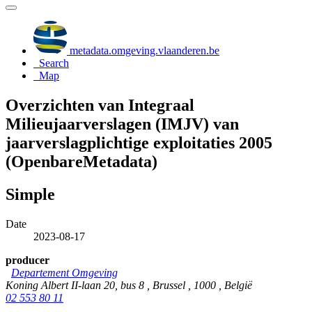
metadata.omgeving.vlaanderen.be
Search
Map
Overzichten van Integraal
Milieujaarverslagen (IMJV) van
jaarverslagplichtige exploitaties 2005
(OpenbareMetadata)
Simple
Date
2023-08-17
producer
Departement Omgeving
Koning Albert II-laan 20, bus 8 , Brussel , 1000 , België
02 553 80 11