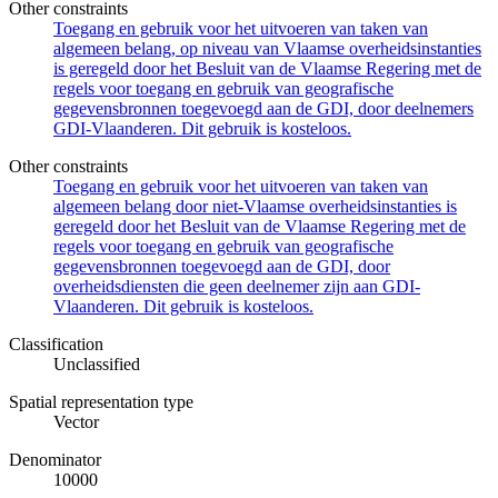
Other constraints
Toegang en gebruik voor het uitvoeren van taken van
algemeen belang, op niveau van Vlaamse overheidsinstanties
is geregeld door het Besluit van de Vlaamse Regering met de
regels voor toegang en gebruik van geografische
gegevensbronnen toegevoegd aan de GDI, door deelnemers
GDI-Vlaanderen. Dit gebruik is kosteloos.
Other constraints
Toegang en gebruik voor het uitvoeren van taken van
algemeen belang door niet-Vlaamse overheidsinstanties is
geregeld door het Besluit van de Vlaamse Regering met de
regels voor toegang en gebruik van geografische
gegevensbronnen toegevoegd aan de GDI, door
overheidsdiensten die geen deelnemer zijn aan GDI-
Vlaanderen. Dit gebruik is kosteloos.
Classification
Unclassified
Spatial representation type
Vector
Denominator
10000