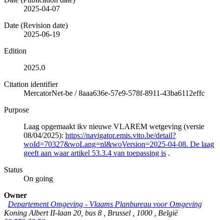
2025-04-07
Date (Revision date)
2025-06-19
Edition
2025.0
Citation identifier
MercatorNet-be
/
8aaa636e-57e9-578f-8911-43ba6112effc
Purpose
Laag opgemaakt ikv nieuwe VLAREM wetgeving (versie
08/04/2025):
https://navigator.emis.vito.be/detail?
woId=70327&woLang=nl&woVersion=2025-04-08. De laag
geeft aan waar artikel 53.3.4 van toepassing is
.
Status
On going
Owner
Departement Omgeving - Vlaams Planbureau voor Omgeving
Koning Albert II-laan 20, bus 8
,
Brussel
,
1000
,
België