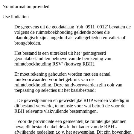
No information provided.
Use limitation
De gegevens uit de geodatalaag ‘rbh_0911_0912’ bevatten de
volgens de ruimteboekhouding geldende zones die
planologisch zijn aangeduid als valleigebieden en vallei- of
brongebieden.
Het bestand is een uittreksel uit het ‘geïntegreerd
geodatabestand ten behoeve van de berekening van
ruimteboekhouding RSV’ (kortweg RBH).
Er moet rekening gehouden worden met een aantal
randvoorwaarden voor het gebruik van de
ruimteboekhouding. Deze randvoorwaarden zijn ook van
toepassing op selecties uit het basisbestand:
- De gewestplannen en gewestelijke RUP werden volledig in
dit bestand verwerkt, tenminste voor wat betreft de voor de
RBH relevante vlakvullende bestemmingen.
- Voor de provinciale een gemeentelijke ruimtelijke plannen
bevat dit bestand enkel de - in het kader van de RBH -
afwijkende gedeelten t.o.v. het gewestplan. Dit zijn bovendien