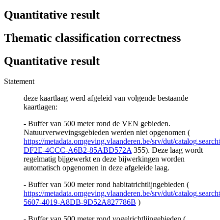
Quantitative result
Thematic classification correctness
Quantitative result
Statement
deze kaartlaag werd afgeleid van volgende bestaande
kaartlagen:
- Buffer van 500 meter rond de VEN gebieden.
Natuurverwevingsgebieden werden niet opgenomen (
https://metadata.omgeving.vlaanderen.be/srv/dut/catalog.sear
DF2E-4CCC-A6B2-85ABD572A
355). Deze laag wordt
regelmatig bijgewerkt en deze bijwerkingen worden
automatisch opgenomen in deze afgeleide laag.
- Buffer van 500 meter rond habitatrichtlijngebieden (
https://metadata.omgeving.vlaanderen.be/srv/dut/catalog.sea
5607-4019-A8DB-9D52A827786B
)
- Buffer van 500 meter rond vogelrichtlijngebieden (