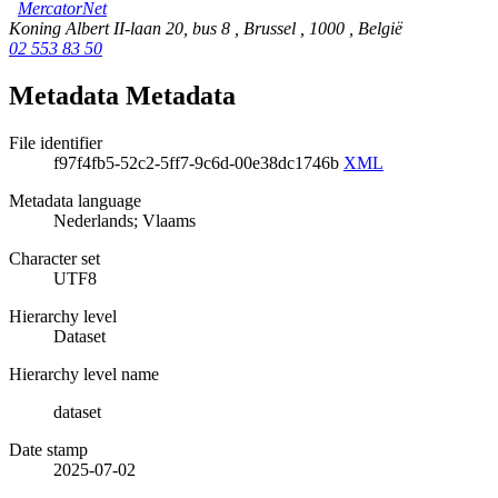
MercatorNet
Koning Albert II-laan 20, bus 8
,
Brussel
,
1000
,
België
02 553 83 50
Metadata Metadata
File identifier
f97f4fb5-52c2-5ff7-9c6d-00e38dc1746b
XML
Metadata language
Nederlands; Vlaams
Character set
UTF8
Hierarchy level
Dataset
Hierarchy level name
dataset
Date stamp
2025-07-02