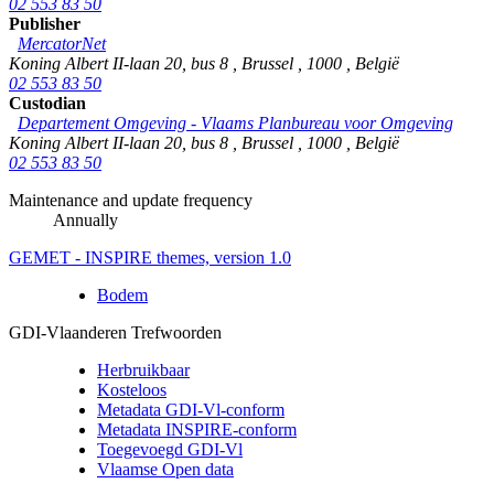
02 553 83 50
Publisher
MercatorNet
Koning Albert II-laan 20, bus 8
,
Brussel
,
1000
,
België
02 553 83 50
Custodian
Departement Omgeving - Vlaams Planbureau voor Omgeving
Koning Albert II-laan 20, bus 8
,
Brussel
,
1000
,
België
02 553 83 50
Maintenance and update frequency
Annually
GEMET - INSPIRE themes, version 1.0
Bodem
GDI-Vlaanderen Trefwoorden
Herbruikbaar
Kosteloos
Metadata GDI-Vl-conform
Metadata INSPIRE-conform
Toegevoegd GDI-Vl
Vlaamse Open data