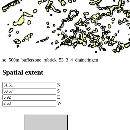
so_500m_bufferzone_rubriek_53_3_4_draineringen
Spatial extent
N
S
E
W