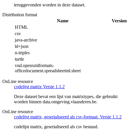
teruggevonden worden in deze dataset.
Distribution format
Name
Version
HTML
csv
java-archive
ld+json
n-triples
turtle
vnd.openxmlformats-
officedocument.spreadsheetml.sheet
OnLine resource
codelijst matrix Versie 1.1.2
Deze dataset bevat een lijst van matrixtypes, die gebruikt
worden binnen data.omgeving.vlaanderen.be.
OnLine resource
codelijst matrix, geserialiseerd als csv-formaat. Versie 1.1.2
codelijst matrix, geserialiseerd als csv bestand.