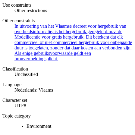
Use constraints
Other restrictions
Other constraints
In uitvoering van het Vlaamse decreet voor hergebruik van
overheidsinformatie, is het hergebruik geregeld d.m.v. de
Modellicentie voor gratis hergebruik. Dit betekent dat elk
commercieel of niet-commercieel hergebruik voor onbepaalde
duur is toegelaten, zonder dat daar kosten aan verbonden zijn.
Als enige gebruiksvoorwaarde geldt een
bronvermeldingsplicht.
Classification
Unclassified
Language
Nederlands; Vlaams
Character set
UTF8
Topic category
Environment