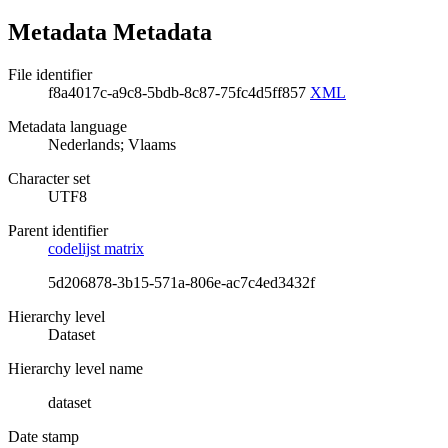
Metadata Metadata
File identifier
f8a4017c-a9c8-5bdb-8c87-75fc4d5ff857
XML
Metadata language
Nederlands; Vlaams
Character set
UTF8
Parent identifier
codelijst matrix
5d206878-3b15-571a-806e-ac7c4ed3432f
Hierarchy level
Dataset
Hierarchy level name
dataset
Date stamp