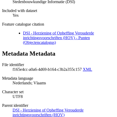
Stedenbouwkundige Informatie (DSI)
Included with dataset
Yes
Feature catalogue citation
DSI - Herziening of Opheffing Verouderde
inrichtingsvoorschriften (HOV) - Punten
(Objectencatalogus)
Metadata Metadata
File identifier
f165e4cc-a0a6-4d69-b164-c3b2a355c157
XML
Metadata language
Nederlands; Vlaams
Character set
UTF8
Parent identifier
DSI - Herziening of Opheffing Verouderde
inrichtingsvoorschriften (HOV)