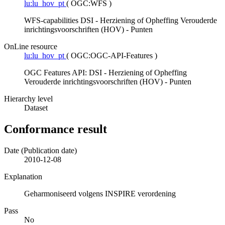
lu:lu_hov_pt
(
OGC:WFS
)
WFS-capabilities DSI - Herziening of Opheffing Verouderde
inrichtingsvoorschriften (HOV) - Punten
OnLine resource
lu:lu_hov_pt
(
OGC:OGC-API-Features
)
OGC Features API: DSI - Herziening of Opheffing
Verouderde inrichtingsvoorschriften (HOV) - Punten
Hierarchy level
Dataset
Conformance result
Date (Publication date)
2010-12-08
Explanation
Geharmoniseerd volgens INSPIRE verordening
Pass
No