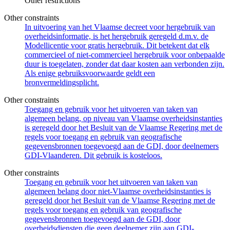
Other restrictions
Other constraints
In uitvoering van het Vlaamse decreet voor hergebruik van
overheidsinformatie, is het hergebruik geregeld d.m.v. de
Modellicentie voor gratis hergebruik. Dit betekent dat elk
commercieel of niet-commercieel hergebruik voor onbepaalde
duur is toegelaten, zonder dat daar kosten aan verbonden zijn.
Als enige gebruiksvoorwaarde geldt een
bronvermeldingsplicht.
Other constraints
Toegang en gebruik voor het uitvoeren van taken van
algemeen belang, op niveau van Vlaamse overheidsinstanties
is geregeld door het Besluit van de Vlaamse Regering met de
regels voor toegang en gebruik van geografische
gegevensbronnen toegevoegd aan de GDI, door deelnemers
GDI-Vlaanderen. Dit gebruik is kosteloos.
Other constraints
Toegang en gebruik voor het uitvoeren van taken van
algemeen belang door niet-Vlaamse overheidsinstanties is
geregeld door het Besluit van de Vlaamse Regering met de
regels voor toegang en gebruik van geografische
gegevensbronnen toegevoegd aan de GDI, door
overheidsdiensten die geen deelnemer zijn aan GDI-