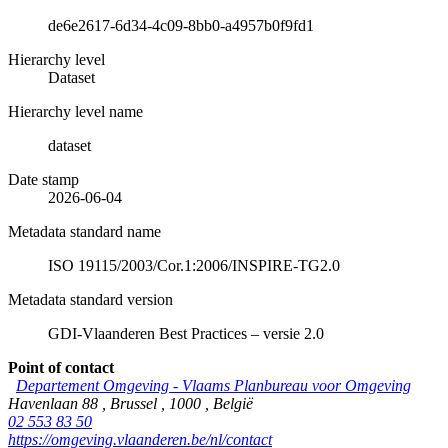
de6e2617-6d34-4c09-8bb0-a4957b0f9fd1
Hierarchy level
Dataset
Hierarchy level name
dataset
Date stamp
2026-06-04
Metadata standard name
ISO 19115/2003/Cor.1:2006/INSPIRE-TG2.0
Metadata standard version
GDI-Vlaanderen Best Practices – versie 2.0
Point of contact
Departement Omgeving - Vlaams Planbureau voor Omgeving
Havenlaan 88
,
Brussel
,
1000
,
België
02 553 83 50
https://omgeving.vlaanderen.be/nl/contact