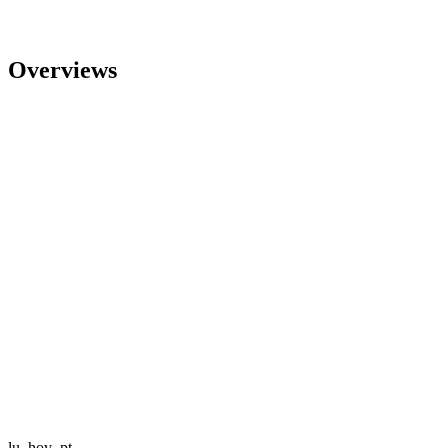
Overviews
lu_hov_pt