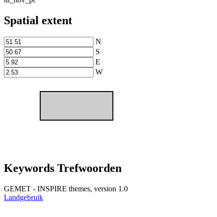
Spatial extent
N
S
E
W
Keywords Trefwoorden
GEMET - INSPIRE themes, version 1.0
Landgebruik