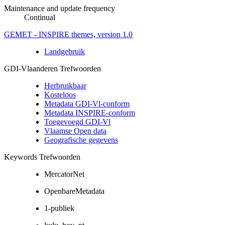
Maintenance and update frequency
Continual
GEMET - INSPIRE themes, version 1.0
Landgebruik
GDI-Vlaanderen Trefwoorden
Herbruikbaar
Kosteloos
Metadata GDI-Vl-conform
Metadata INSPIRE-conform
Toegevoegd GDI-Vl
Vlaamse Open data
Geografische gegevens
Keywords Trefwoorden
MercatorNet
OpenbareMetadata
1-publiek