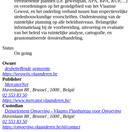
verordenende plannen (i.e. gewestplan, APA, BPA, RUP,…)
en verordeningen op het grondgebied van het Vlaamse
Gewest, en het onderling verband tussen hun respectievelijke
stedenbouwkundige voorschriften. Ondersteuning van de
ruimtelijke planning op alle beleidsniveaus. Belangrijke
informatielaag bij de voorbereiding, uitvoering en evaluatie
van het beleid via ruimtelijke analyse, cartografie, en
geautomatiseerde dossierafhandeling.
Status
On going
Owner
desbetreffende gemeente
https://wegwijs.vlaanderen.be
Publisher
MercatorNet
Havenlaan 88
,
Brussel
,
1000
,
België
02 553 83 50
https://www.mercator.vlaanderen.be/
Custodian
Departement Omgeving - Vlaams Planbureau voor Omgeving
Havenlaan 88
,
Brussel
,
1000
,
België
02 553 83 50
https://omgeving.vlaanderen.be/nl/contact