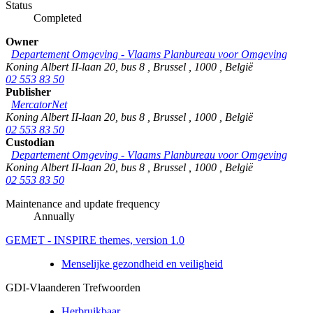
Status
Completed
Owner
Departement Omgeving - Vlaams Planbureau voor Omgeving
Koning Albert II-laan 20, bus 8
,
Brussel
,
1000
,
België
02 553 83 50
Publisher
MercatorNet
Koning Albert II-laan 20, bus 8
,
Brussel
,
1000
,
België
02 553 83 50
Custodian
Departement Omgeving - Vlaams Planbureau voor Omgeving
Koning Albert II-laan 20, bus 8
,
Brussel
,
1000
,
België
02 553 83 50
Maintenance and update frequency
Annually
GEMET - INSPIRE themes, version 1.0
Menselijke gezondheid en veiligheid
GDI-Vlaanderen Trefwoorden
Herbruikbaar