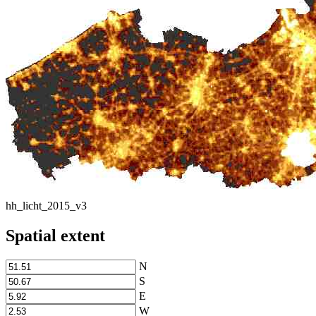
hh_licht_2015_v3
Spatial extent
N
S
E
W