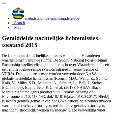
metadata.omgeving.vlaanderen.be
Search
Map
Gemiddelde nachtelijke lichtemissies –
toestand 2015
De kaart toont de nachtelijke emissies van licht in Vlaanderen
waargenomen vanuit de ruimte. De Suomi National Polar-orbiting
Partnership satelliet vliegt na middernacht over Vlaanderen en heeft
een erg gevoelige sensor (Visible/Infrared Imaging Sensor of
VIIRS). Data uit deze sensor worden verwerkt door NASA tot
globale nachtelijke lichtemissies (Román, M.O., Wang, Z., Sun, Q.,
Kalb, V., Miller, S.D., Molthan, A., Schultz, L., Bell, J., Stokes,
E.C., Pandey, B. and Seto, K.C., et al. (2018). NASA's Black
Marble nighttime lights product suite. Remote Sensing of
Environment 210, 113-143. doi:10.1016/j.rse.2018.03.017). Hierbij
is slechts gebruik gemaakt van hoogkwalitatieve data zonder invloed
van atmosferische verstoringen, terrein- en vegetatieverstoringen,
maanlicht, strooilicht, wolken en sneeuw. Deze verwerking vindt