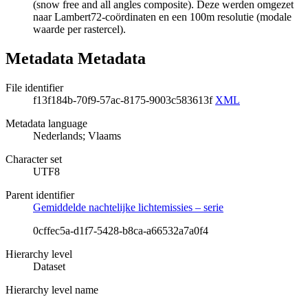
(snow free and all angles composite). Deze werden omgezet
naar Lambert72-coördinaten en een 100m resolutie (modale
waarde per rastercel).
Metadata Metadata
File identifier
f13f184b-70f9-57ac-8175-9003c583613f
XML
Metadata language
Nederlands; Vlaams
Character set
UTF8
Parent identifier
Gemiddelde nachtelijke lichtemissies – serie
0cffec5a-d1f7-5428-b8ca-a66532a7a0f4
Hierarchy level
Dataset
Hierarchy level name