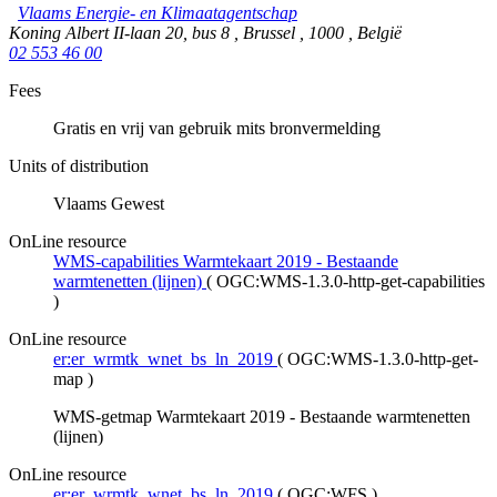
Vlaams Energie- en Klimaatagentschap
Koning Albert II-laan 20, bus 8
,
Brussel
,
1000
,
België
02 553 46 00
Fees
Gratis en vrij van gebruik mits bronvermelding
Units of distribution
Vlaams Gewest
OnLine resource
WMS-capabilities Warmtekaart 2019 - Bestaande
warmtenetten (lijnen)
(
OGC:WMS-1.3.0-http-get-capabilities
)
OnLine resource
er:er_wrmtk_wnet_bs_ln_2019
(
OGC:WMS-1.3.0-http-get-
map
)
WMS-getmap Warmtekaart 2019 - Bestaande warmtenetten
(lijnen)
OnLine resource
er:er_wrmtk_wnet_bs_ln_2019
(
OGC:WFS
)