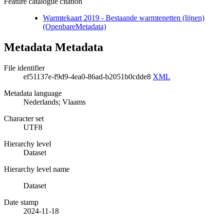
Feature catalogue citation
Warmtekaart 2019 - Bestaande warmtenetten (lijnen)
(OpenbareMetadata)
Metadata Metadata
File identifier
ef51137e-f9d9-4ea0-86ad-b2051b0cdde8
XML
Metadata language
Nederlands; Vlaams
Character set
UTF8
Hierarchy level
Dataset
Hierarchy level name
Dataset
Date stamp
2024-11-18