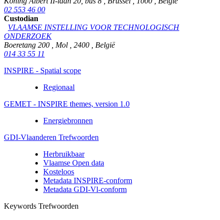
Koning Albert II-laan 20, bus 8
,
Brussel
,
1000
,
België
02 553 46 00
Custodian
VLAAMSE INSTELLING VOOR TECHNOLOGISCH
ONDERZOEK
Boeretang 200
,
Mol
,
2400
,
België
014 33 55 11
INSPIRE - Spatial scope
Regionaal
GEMET - INSPIRE themes, version 1.0
Energiebronnen
GDI-Vlaanderen Trefwoorden
Herbruikbaar
Vlaamse Open data
Kosteloos
Metadata INSPIRE-conform
Metadata GDI-Vl-conform
Keywords Trefwoorden