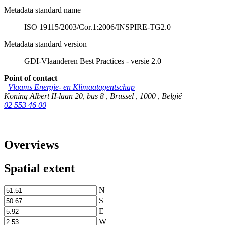
Metadata standard name
ISO 19115/2003/Cor.1:2006/INSPIRE-TG2.0
Metadata standard version
GDI-Vlaanderen Best Practices - versie 2.0
Point of contact
Vlaams Energie- en Klimaatagentschap
Koning Albert II-laan 20, bus 8
,
Brussel
,
1000
,
België
02 553 46 00
Overviews
Spatial extent
N
S
E
W