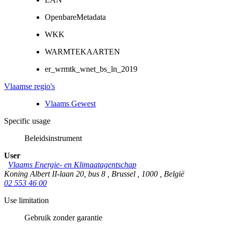
OpenbareMetadata
WKK
WARMTEKAARTEN
er_wrmtk_wnet_bs_ln_2019
Vlaamse regio's
Vlaams Gewest
Specific usage
Beleidsinstrument
User
Vlaams Energie- en Klimaatagentschap
Koning Albert II-laan 20, bus 8
,
Brussel
,
1000
,
België
02 553 46 00
Use limitation
Gebruik zonder garantie