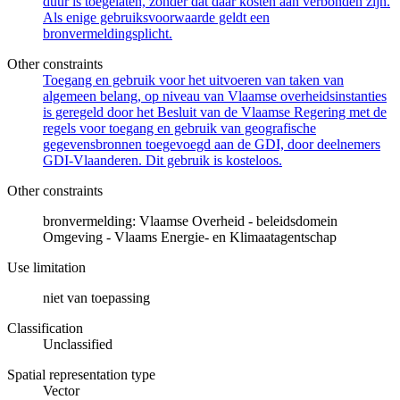
duur is toegelaten, zonder dat daar kosten aan verbonden zijn.
Als enige gebruiksvoorwaarde geldt een
bronvermeldingsplicht.
Other constraints
Toegang en gebruik voor het uitvoeren van taken van
algemeen belang, op niveau van Vlaamse overheidsinstanties
is geregeld door het Besluit van de Vlaamse Regering met de
regels voor toegang en gebruik van geografische
gegevensbronnen toegevoegd aan de GDI, door deelnemers
GDI-Vlaanderen. Dit gebruik is kosteloos.
Other constraints
bronvermelding: Vlaamse Overheid - beleidsdomein
Omgeving - Vlaams Energie- en Klimaatagentschap
Use limitation
niet van toepassing
Classification
Unclassified
Spatial representation type
Vector