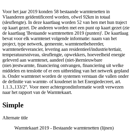
Voor het jaar 2019 konden 58 bestaande warmtenetten in
Vlaanderen geïdentificeerd worden, ofwel 92km in totaal
(sleuflengte). In deze kaartlaag worden 52 van hen met hun traject
op kaart gezet. De anderen worden met een punt op kaart gezet (zie
de kaartlaag 'Bestaande warmtenetten 2019 (punten)'. De kaartlaag
bevat voor elk warmtenet volgende informatie: naam van het
project, type netwerk, gemeente, warmtenetbeheerder,
warmtenetleverancier, levering aan residentieel/industrie/tertiair,
temperatuursniveau, sleuflengte, opwekkers, hoeveelheid energie
geleverd aan warmtenet, aandeel (niet-)hernieuwbare
(niet-)restwarmte, financiering ontvangen, financiering uit welke
middelen en tenslotte of er een uitbreiding van het netwerk gepland
is. Onder warmtenet worden de systemen verstaan die vallen onder
de definitie van warmte- of koudenet in het Energiedecreet, art.
1.1.3.,133/2°. Voor meer achtergrondinformatie wordt verwezen
naar het rapport van de Warmtekaart.
Simple
Alternate title
Warmtekaart 2019 - Bestaande warmtenetten (lijnen)