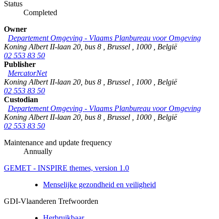
Status
Completed
Owner
Departement Omgeving - Vlaams Planbureau voor Omgeving
Koning Albert II-laan 20, bus 8
,
Brussel
,
1000
,
België
02 553 83 50
Publisher
MercatorNet
Koning Albert II-laan 20, bus 8
,
Brussel
,
1000
,
België
02 553 83 50
Custodian
Departement Omgeving - Vlaams Planbureau voor Omgeving
Koning Albert II-laan 20, bus 8
,
Brussel
,
1000
,
België
02 553 83 50
Maintenance and update frequency
Annually
GEMET - INSPIRE themes, version 1.0
Menselijke gezondheid en veiligheid
GDI-Vlaanderen Trefwoorden
Herbruikbaar