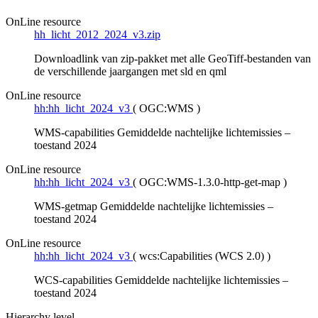
OnLine resource
hh_licht_2012_2024_v3.zip
Downloadlink van zip-pakket met alle GeoTiff-bestanden van
de verschillende jaargangen met sld en qml
OnLine resource
hh:hh_licht_2024_v3
(
OGC:WMS
)
WMS-capabilities Gemiddelde nachtelijke lichtemissies –
toestand 2024
OnLine resource
hh:hh_licht_2024_v3
(
OGC:WMS-1.3.0-http-get-map
)
WMS-getmap Gemiddelde nachtelijke lichtemissies –
toestand 2024
OnLine resource
hh:hh_licht_2024_v3
(
wcs:Capabilities (WCS 2.0)
)
WCS-capabilities Gemiddelde nachtelijke lichtemissies –
toestand 2024
Hierarchy level