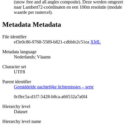
(snow free and all angles composite). Deze werden omgezet
naar Lambert72-coördinaten en een 100m resolutie (modale
waarde per rastercel).
Metadata Metadata
File identifier
ef3e0c86-9768-5589-b821-cdbbfe2c51ea
XML
Metadata language
Nederlands; Vlaams
Character set
UTF8
Parent identifier
Gemiddelde nachtelijke lichtemissies – serie
0cffec5a-d1f7-5428-b8ca-a66532a7a0f4
Hierarchy level
Dataset
Hierarchy level name