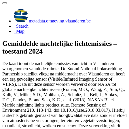
metadata.omgeving.vlaanderen.be
Search
Map
Gemiddelde nachtelijke lichtemissies –
toestand 2024
De kaart toont de nachtelijke emissies van licht in Vlaanderen
waargenomen vanuit de ruimte. De Suomi National Polar-orbiting
Partnership satelliet vliegt na middernacht over Vlaanderen en heeft
een erg gevoelige sensor (Visible/Infrared Imaging Sensor of
VIIRS). Data uit deze sensor worden verwerkt door NASA tot
globale nachtelijke lichtemissies (Román, M.O., Wang, Z., Sun, Q.,
Kalb, V., Miller, S.D., Molthan, A., Schultz, L., Bell, J., Stokes,
E.C., Pandey, B. and Seto, K.C., et al. (2018). NASA's Black
Marble nighttime lights product suite. Remote Sensing of
Environment 210, 113-143. doi:10.1016/j.rse.2018.03.017). Hierbij
is slechts gebruik gemaakt van hoogkwalitatieve data zonder invloed
van atmosferische verstoringen, terrein- en vegetatieverstoringen,
maanlicht, strooilicht, wolken en sneeuw. Deze verwerking vindt