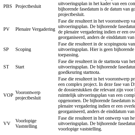
uitvoeringsplan in het kader van een co
PBS
Projectbesluit
bijhorende fasedatum is de datum van g
projectbesluit.
Fase die resulteert in het voorontwerp va
uitvoeringsplan. De bijhorende fasedatu
PV
Plenaire Vergadering
de plenaire vergadering indien er een ov
georganiseerd, anders de einddatum van
Fase die resulteert in de scopingnota van
SP
Scoping
uitvoeringsplan. Hier is geen bijhorend
toepassing.
Fase die resulteert in de startnota van het
ST
Start
uitvoeringsplan. De bijhorende fasedatu
goedkeuring startnota.
Fase die resulteert in het voorontwerp pr
een complex project. In deze fase van 
de dossierstukken die relevant zijn voor
Voorontwerp
VOP
ruimtelijk uitvoeringsplan van een comp
projectbesluit
opgenomen. De bijhorende fasedatum is
plenaire vergadering indien er een overl
georganiseerd, anders de einddatum van
Fase die resulteert in het ontwerp van he
Voorlopige
VV
uitvoeringsplan. De bijhorende fasedatu
Vaststelling
voorlopige vaststelling.