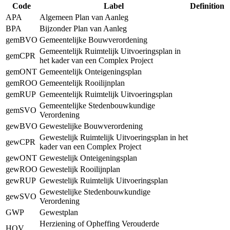
Code
Label
Definition
APA
Algemeen Plan van Aanleg
BPA
Bijzonder Plan van Aanleg
gemBVO
Gemeentelijke Bouwverordening
Gemeentelijk Ruimtelijk Uitvoeringsplan in
gemCPR
het kader van een Complex Project
gemONT
Gemeentelijk Onteigeningsplan
gemROO
Gemeentelijk Rooilijnplan
gemRUP
Gemeentelijk Ruimtelijk Uitvoeringsplan
Gemeentelijke Stedenbouwkundige
gemSVO
Verordening
gewBVO
Gewestelijke Bouwverordening
Gewestelijk Ruimtelijk Uitvoeringsplan in het
gewCPR
kader van een Complex Project
gewONT
Gewestelijk Onteigeningsplan
gewROO
Gewestelijk Rooilijnplan
gewRUP
Gewestelijk Ruimtelijk Uitvoeringsplan
Gewestelijke Stedenbouwkundige
gewSVO
Verordening
GWP
Gewestplan
Herziening of Opheffing Verouderde
HOV