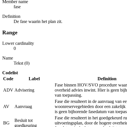
Member name
fase
Definition
De fase waarin het plan zit.
Range
Lower cardinality
0
Name
Tekst (0)
Codelist
Code
Label
Definition
Fase binnen HOV/SVO procedure waarb
ADV
Advisering
overheid advies inwint. Hier is geen bi
van toepassing.
Fase die resulteert in de aanvraag van e
AV
Aanvraag
woonreservegebieden door een zakelijk 
is geen bijhorende fasedatum van toepas
Fase die resulteert in het goedgekeurd ru
Besluit tot
BG
uitvoeringsplan, door de hogere overhei
goedkeuring