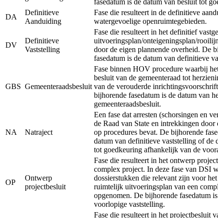
fasedatum is de datum van besluit tot g
Definitieve
Fase die resulteert in de definitieve aan
DA
Aanduiding
watergevoelige openruimtegebieden.
Fase die resulteert in het definitief vastg
Definitieve
uitvoeringsplan/onteigeningsplan/rooilij
DV
Vaststelling
door de eigen plannende overheid. De b
fasedatum is de datum van definitieve vas
Fase binnen HOV procedure waarbij het 
besluit van de gemeenteraad tot herzieni
GBS
Gemeenteraadsbesluit
van de verouderde inrichtingsvoorschrift
bijhorende fasedatum is de datum van he
gemeenteraadsbesluit.
Een fase dat arresten (schorsingen en ve
de Raad van State en intrekkingen door 
NA
Natraject
op procedures bevat. De bijhorende fase
datum van definitieve vaststelling of de
tot goedkeuring afhankelijk van de voor
Fase die resulteert in het ontwerp projec
complex project. In deze fase van DSI 
Ontwerp
dossierstukken die relevant zijn voor he
OP
projectbesluit
ruimtelijk uitvoeringsplan van een comp
opgenomen. De bijhorende fasedatum is
voorlopige vaststelling.
Fase die resulteert in het projectbesluit v