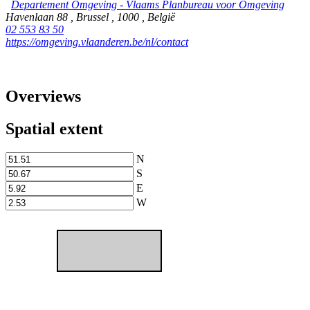
Departement Omgeving - Vlaams Planbureau voor Omgeving
Havenlaan 88
,
Brussel
,
1000
,
België
02 553 83 50
https://omgeving.vlaanderen.be/nl/contact
Overviews
Spatial extent
N
S
E
W