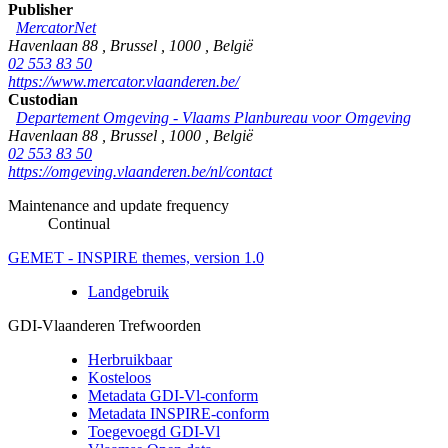
Publisher
MercatorNet
Havenlaan 88
,
Brussel
,
1000
,
België
02 553 83 50
https://www.mercator.vlaanderen.be/
Custodian
Departement Omgeving - Vlaams Planbureau voor Omgeving
Havenlaan 88
,
Brussel
,
1000
,
België
02 553 83 50
https://omgeving.vlaanderen.be/nl/contact
Maintenance and update frequency
Continual
GEMET - INSPIRE themes, version 1.0
Landgebruik
GDI-Vlaanderen Trefwoorden
Herbruikbaar
Kosteloos
Metadata GDI-Vl-conform
Metadata INSPIRE-conform
Toegevoegd GDI-Vl