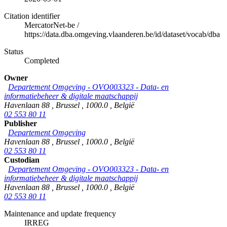
Citation identifier
MercatorNet-be
/
https://data.dba.omgeving.vlaanderen.be/id/dataset/vocab/dba
Status
Completed
Owner
Departement Omgeving - OVO003323 - Data- en
informatiebeheer & digitale maatschappij
Havenlaan 88
,
Brussel
,
1000.0
,
België
02 553 80 11
Publisher
Departement Omgeving
Havenlaan 88
,
Brussel
,
1000.0
,
België
02 553 80 11
Custodian
Departement Omgeving - OVO003323 - Data- en
informatiebeheer & digitale maatschappij
Havenlaan 88
,
Brussel
,
1000.0
,
België
02 553 80 11
Maintenance and update frequency
IRREG