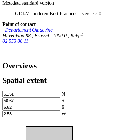
Metadata standard version
GDI-Vlaanderen Best Practices – versie 2.0
Point of contact
Departement Omgeving
Havenlaan 88
,
Brussel
,
1000.0
,
België
02 553 80 11
Overviews
Spatial extent
N
S
E
W