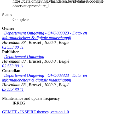
https://data.omgeving.vlaanderen.be/id/dataset/codelijst-
observatieprocedure_1.1.1
Status
Completed
Owner
Departement Omgeving - OVO003323 - Data- en
informatiebeheer & digitale maatschappij
Havenlaan 88
,
Brussel
,
1000.0
,
België
02 553 80 11
Publisher
Departement Omgeving
Havenlaan 88
,
Brussel
,
1000.0
,
België
02 553 80 11
Custodian
Departement Omgeving - OVO003323 - Data- en
informatiebeheer & digitale maatschappij
Havenlaan 88
,
Brussel
,
1000.0
,
België
02 553 80 11
Maintenance and update frequency
IRREG
GEMET - INSPIRE themes, version 1.0