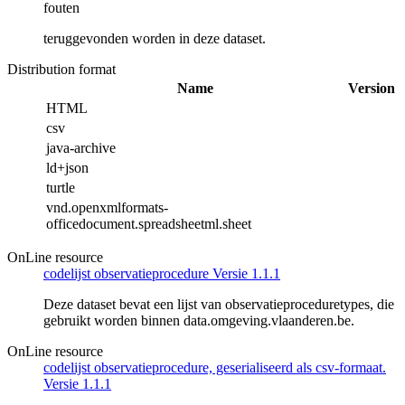
fouten
teruggevonden worden in deze dataset.
Distribution format
Name
Version
HTML
csv
java-archive
ld+json
turtle
vnd.openxmlformats-
officedocument.spreadsheetml.sheet
OnLine resource
codelijst observatieprocedure Versie 1.1.1
Deze dataset bevat een lijst van observatieproceduretypes, die
gebruikt worden binnen data.omgeving.vlaanderen.be.
OnLine resource
codelijst observatieprocedure, geserialiseerd als csv-formaat.
Versie 1.1.1