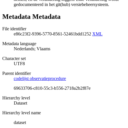
gedocumenteerd in het git(hub) versiebeheersysteem.
Metadata Metadata
File identifier
e86c23f2-9396-5770-8561-52461bdd1252
XML
Metadata language
Nederlands; Vlaams
Character set
UTF8
Parent identifier
codelijst observatieprocedure
69633706-c810-55c3-b556-2718a2b2f87e
Hierarchy level
Dataset
Hierarchy level name
dataset