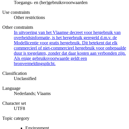
Toegangs- en (her)gebruiksvoorwaarden
Use constraints
Other restrictions
Other constraints
In uitvoering van het Vlaamse decreet voor hergebruik van
overheidsinformatie, is het hergebruik geregeld d.m.v. de
Modellicentie voor gratis hergebruik. Dit betekent dat elk
commercieel of niet-commercieel hergebruik voor onbepaalde
duur is toegelaten, zonder dat daar kosten aan verbonden zijn.
Als enige gebruiksvoorwaarde geldt een
bronvermeldingsplicht.
Classification
Unclassified
Language
Nederlands; Vlaams
Character set
UTF8
Topic category
Environment