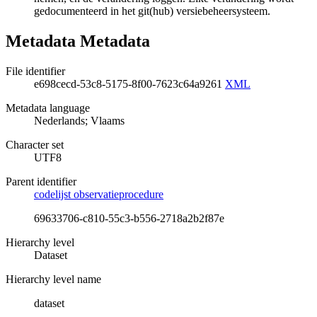
gedocumenteerd in het git(hub) versiebeheersysteem.
Metadata Metadata
File identifier
e698cecd-53c8-5175-8f00-7623c64a9261
XML
Metadata language
Nederlands; Vlaams
Character set
UTF8
Parent identifier
codelijst observatieprocedure
69633706-c810-55c3-b556-2718a2b2f87e
Hierarchy level
Dataset
Hierarchy level name
dataset