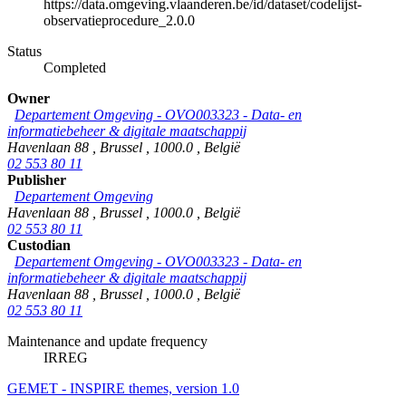
https://data.omgeving.vlaanderen.be/id/dataset/codelijst-
observatieprocedure_2.0.0
Status
Completed
Owner
Departement Omgeving - OVO003323 - Data- en
informatiebeheer & digitale maatschappij
Havenlaan 88
,
Brussel
,
1000.0
,
België
02 553 80 11
Publisher
Departement Omgeving
Havenlaan 88
,
Brussel
,
1000.0
,
België
02 553 80 11
Custodian
Departement Omgeving - OVO003323 - Data- en
informatiebeheer & digitale maatschappij
Havenlaan 88
,
Brussel
,
1000.0
,
België
02 553 80 11
Maintenance and update frequency
IRREG
GEMET - INSPIRE themes, version 1.0