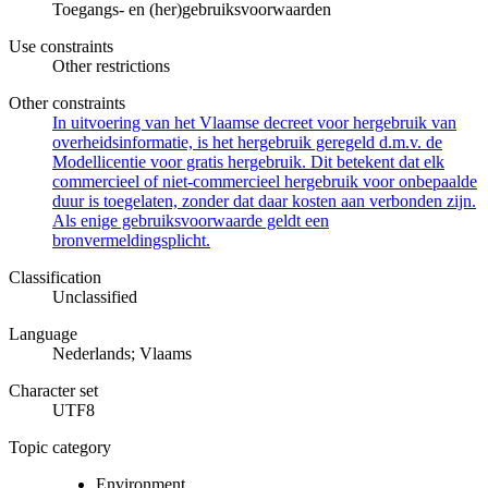
Toegangs- en (her)gebruiksvoorwaarden
Use constraints
Other restrictions
Other constraints
In uitvoering van het Vlaamse decreet voor hergebruik van
overheidsinformatie, is het hergebruik geregeld d.m.v. de
Modellicentie voor gratis hergebruik. Dit betekent dat elk
commercieel of niet-commercieel hergebruik voor onbepaalde
duur is toegelaten, zonder dat daar kosten aan verbonden zijn.
Als enige gebruiksvoorwaarde geldt een
bronvermeldingsplicht.
Classification
Unclassified
Language
Nederlands; Vlaams
Character set
UTF8
Topic category
Environment