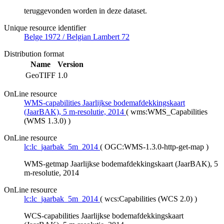
teruggevonden worden in deze dataset.
Unique resource identifier
Belge 1972 / Belgian Lambert 72
Distribution format
Name
Version
GeoTIFF
1.0
OnLine resource
WMS-capabilities Jaarlijkse bodemafdekkingskaart
(JaarBAK), 5 m-resolutie, 2014
(
wms:WMS_Capabilities
(WMS 1.3.0)
)
OnLine resource
lc:lc_jaarbak_5m_2014
(
OGC:WMS-1.3.0-http-get-map
)
WMS-getmap Jaarlijkse bodemafdekkingskaart (JaarBAK), 5
m-resolutie, 2014
OnLine resource
lc:lc_jaarbak_5m_2014
(
wcs:Capabilities (WCS 2.0)
)
WCS-capabilities Jaarlijkse bodemafdekkingskaart