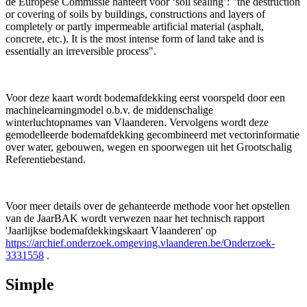
de Europese Commissie hanteert voor ‘soil sealing’: "the destruction
or covering of soils by buildings, constructions and layers of
completely or partly impermeable artificial material (asphalt,
concrete, etc.). It is the most intense form of land take and is
essentially an irreversible process".
Voor deze kaart wordt bodemafdekking eerst voorspeld door een
machinelearningmodel o.b.v. de middenschalige
winterluchtopnames van Vlaanderen. Vervolgens wordt deze
gemodelleerde bodemafdekking gecombineerd met vectorinformatie
over water, gebouwen, wegen en spoorwegen uit het Grootschalig
Referentiebestand.
Voor meer details over de gehanteerde methode voor het opstellen
van de JaarBAK wordt verwezen naar het technisch rapport
'Jaarlijkse bodemafdekkingskaart Vlaanderen' op
https://archief.onderzoek.omgeving.vlaanderen.be/Onderzoek-
3331558
.
Simple