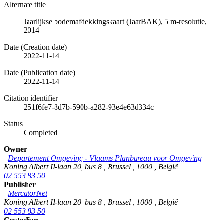
Alternate title
Jaarlijkse bodemafdekkingskaart (JaarBAK), 5 m-resolutie,
2014
Date (Creation date)
2022-11-14
Date (Publication date)
2022-11-14
Citation identifier
251f6fe7-8d7b-590b-a282-93e4e63d334c
Status
Completed
Owner
Departement Omgeving - Vlaams Planbureau voor Omgeving
Koning Albert II-laan 20, bus 8
,
Brussel
,
1000
,
België
02 553 83 50
Publisher
MercatorNet
Koning Albert II-laan 20, bus 8
,
Brussel
,
1000
,
België
02 553 83 50
Custodian