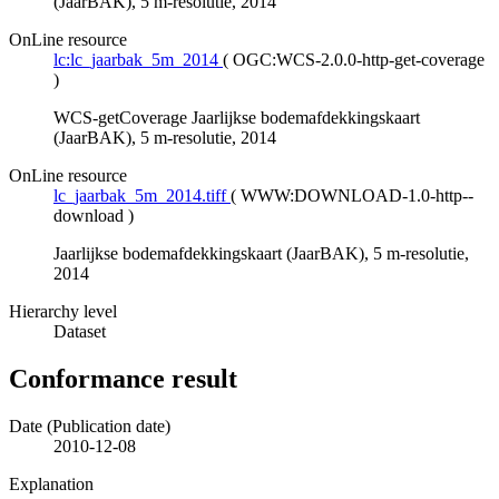
(JaarBAK), 5 m-resolutie, 2014
OnLine resource
lc:lc_jaarbak_5m_2014
(
OGC:WCS-2.0.0-http-get-coverage
)
WCS-getCoverage Jaarlijkse bodemafdekkingskaart
(JaarBAK), 5 m-resolutie, 2014
OnLine resource
lc_jaarbak_5m_2014.tiff
(
WWW:DOWNLOAD-1.0-http--
download
)
Jaarlijkse bodemafdekkingskaart (JaarBAK), 5 m-resolutie,
2014
Hierarchy level
Dataset
Conformance result
Date (Publication date)
2010-12-08
Explanation