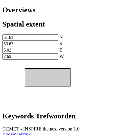
Overviews
Spatial extent
N
S
E
W
Keywords Trefwoorden
GEMET - INSPIRE themes, version 1.0
Bodemgebruik