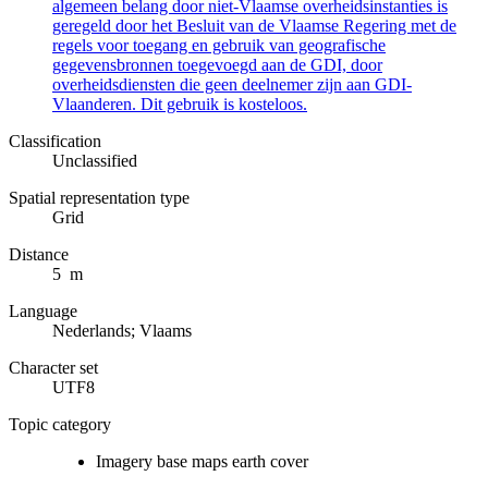
algemeen belang door niet-Vlaamse overheidsinstanties is
geregeld door het Besluit van de Vlaamse Regering met de
regels voor toegang en gebruik van geografische
gegevensbronnen toegevoegd aan de GDI, door
overheidsdiensten die geen deelnemer zijn aan GDI-
Vlaanderen. Dit gebruik is kosteloos.
Classification
Unclassified
Spatial representation type
Grid
Distance
5 m
Language
Nederlands; Vlaams
Character set
UTF8
Topic category
Imagery base maps earth cover