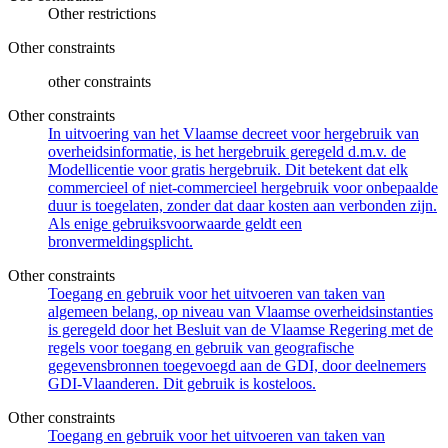
Other restrictions
Other constraints
other constraints
Other constraints
In uitvoering van het Vlaamse decreet voor hergebruik van
overheidsinformatie, is het hergebruik geregeld d.m.v. de
Modellicentie voor gratis hergebruik. Dit betekent dat elk
commercieel of niet-commercieel hergebruik voor onbepaalde
duur is toegelaten, zonder dat daar kosten aan verbonden zijn.
Als enige gebruiksvoorwaarde geldt een
bronvermeldingsplicht.
Other constraints
Toegang en gebruik voor het uitvoeren van taken van
algemeen belang, op niveau van Vlaamse overheidsinstanties
is geregeld door het Besluit van de Vlaamse Regering met de
regels voor toegang en gebruik van geografische
gegevensbronnen toegevoegd aan de GDI, door deelnemers
GDI-Vlaanderen. Dit gebruik is kosteloos.
Other constraints
Toegang en gebruik voor het uitvoeren van taken van