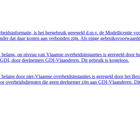
eidsinformatie, is het hergebruik geregeld d.m.v. de Modellicentie voor
nder dat daar kosten aan verbonden zijn. Als enige gebruiksvoorwaarde
belang, op niveau van Vlaamse overheidsinstanties is geregeld door h
GDI, door deelnemers GDI-Vlaanderen. Dit gebruik is kosteloos.
belang door niet-Vlaamse overheidsinstanties is geregeld door het Bes
 overheidsdiensten die geen deelnemer zijn aan GDI-Vlaanderen. Dit 