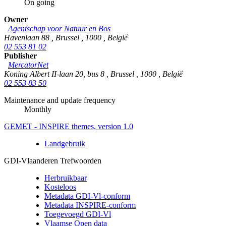
On going
Owner
Agentschap voor Natuur en Bos
Havenlaan 88
,
Brussel
,
1000
,
België
02 553 81 02
Publisher
MercatorNet
Koning Albert II-laan 20, bus 8
,
Brussel
,
1000
,
België
02 553 83 50
Maintenance and update frequency
Monthly
GEMET - INSPIRE themes, version 1.0
Landgebruik
GDI-Vlaanderen Trefwoorden
Herbruikbaar
Kosteloos
Metadata GDI-Vl-conform
Metadata INSPIRE-conform
Toegevoegd GDI-Vl
Vlaamse Open data