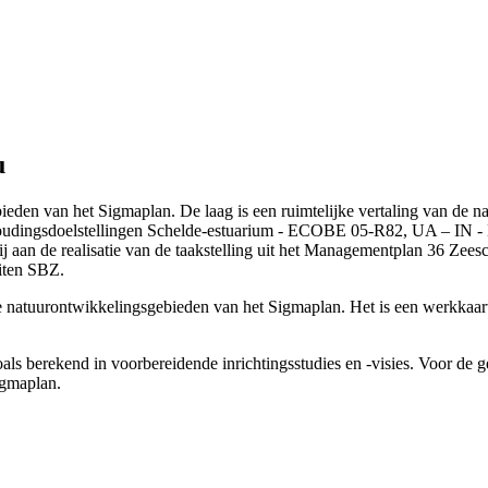
u
den van het Sigmaplan. De laag is een ruimtelijke vertaling van de nat
andhoudingsdoelstellingen Schelde-estuarium - ECOBE 05-R82, UA – I
zo bij aan de realisatie van de taakstelling uit het Managementplan
iten SBZ.
de natuurontwikkelingsgebieden van het Sigmaplan. Het is een werkkaart
ls berekend in voorbereidende inrichtingsstudies en -visies. Voor de ge
igmaplan.