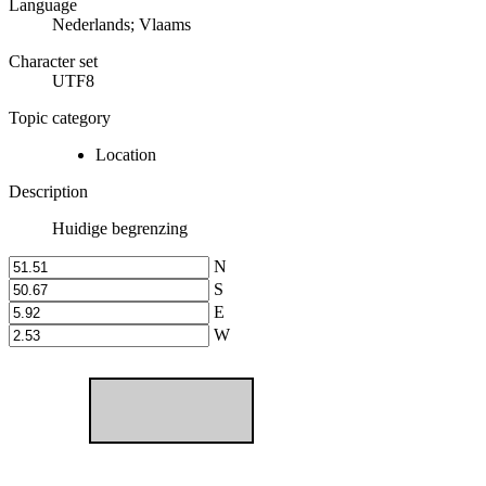
Language
Nederlands; Vlaams
Character set
UTF8
Topic category
Location
Description
Huidige begrenzing
N
S
E
W