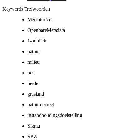
Keywords Trefwoorden
MercatorNet
OpenbareMetadata
1-publiek
natuur
milieu
bos
heide
grasland
natuurdecreet
instandhoudingsdoelstelling
Sigma
SBZ