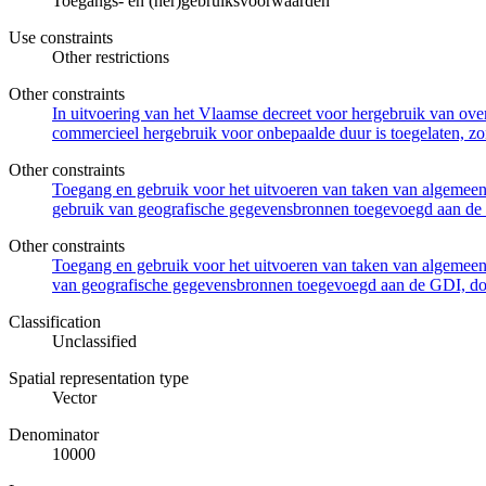
Toegangs- en (her)gebruiksvoorwaarden
Use constraints
Other restrictions
Other constraints
In uitvoering van het Vlaamse decreet voor hergebruik van overh
commercieel hergebruik voor onbepaalde duur is toegelaten, zo
Other constraints
Toegang en gebruik voor het uitvoeren van taken van algemeen 
gebruik van geografische gegevensbronnen toegevoegd aan de 
Other constraints
Toegang en gebruik voor het uitvoeren van taken van algemeen 
van geografische gegevensbronnen toegevoegd aan de GDI, door
Classification
Unclassified
Spatial representation type
Vector
Denominator
10000