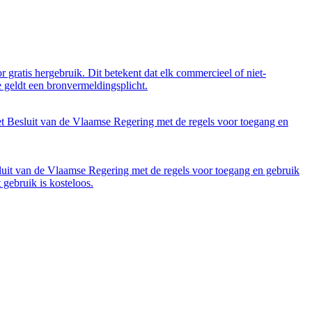
 gratis hergebruik. Dit betekent dat elk commercieel of niet-
 geldt een bronvermeldingsplicht.
et Besluit van de Vlaamse Regering met de regels voor toegang en
luit van de Vlaamse Regering met de regels voor toegang en gebruik
gebruik is kosteloos.