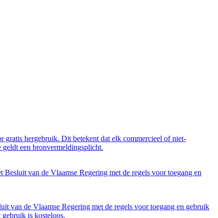
 gratis hergebruik. Dit betekent dat elk commercieel of niet-
 geldt een bronvermeldingsplicht.
et Besluit van de Vlaamse Regering met de regels voor toegang en
luit van de Vlaamse Regering met de regels voor toegang en gebruik
gebruik is kosteloos.