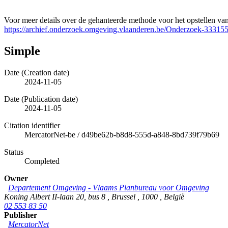
Voor meer details over de gehanteerde methode voor het opstellen va
https://archief.onderzoek.omgeving.vlaanderen.be/Onderzoek-33315
Simple
Date (Creation date)
2024-11-05
Date (Publication date)
2024-11-05
Citation identifier
MercatorNet-be
/
d49be62b-b8d8-555d-a848-8bd739f79b69
Status
Completed
Owner
Departement Omgeving - Vlaams Planbureau voor Omgeving
Koning Albert II-laan 20, bus 8
,
Brussel
,
1000
,
België
02 553 83 50
Publisher
MercatorNet