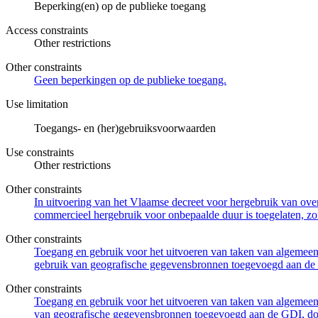
Beperking(en) op de publieke toegang
Access constraints
Other restrictions
Other constraints
Geen beperkingen op de publieke toegang.
Use limitation
Toegangs- en (her)gebruiksvoorwaarden
Use constraints
Other restrictions
Other constraints
In uitvoering van het Vlaamse decreet voor hergebruik van overh
commercieel hergebruik voor onbepaalde duur is toegelaten, zo
Other constraints
Toegang en gebruik voor het uitvoeren van taken van algemeen 
gebruik van geografische gegevensbronnen toegevoegd aan de 
Other constraints
Toegang en gebruik voor het uitvoeren van taken van algemeen 
van geografische gegevensbronnen toegevoegd aan de GDI, door