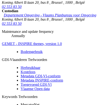
Koning Albert II-laan 20, bus 8
,
Brussel
,
1000
,
België
02 553 83 50
Custodian
Departement Omgeving - Vlaams Planbureau voor Omgeving
Koning Albert II-laan 20, bus 8
,
Brussel
,
1000
,
België
02 553 83 50
Maintenance and update frequency
Annually
GEMET - INSPIRE themes, version 1.0
Bodemgebruik
GDI-Vlaanderen Trefwoorden
Herbruikbaar
Kosteloos
Metadata GDI-Vl-conform
Metadata INSPIRE-conform
Toegevoegd GDI-Vl
Vlaamse Open data
Keywords Trefwoorden
MercatorNet