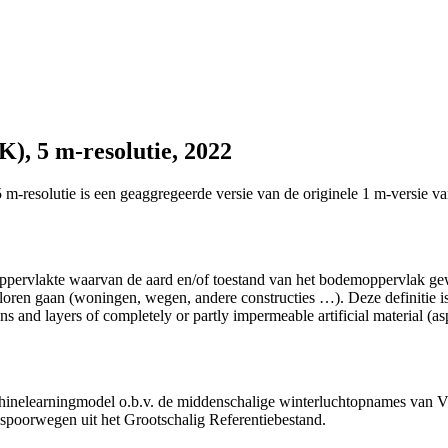
), 5 m-resolutie, 2022
-resolutie is een geaggregeerde versie van de originele 1 m-versie va
pervlakte waarvan de aard en/of toestand van het bodemoppervlak gewij
loren gaan (woningen, wegen, andere constructies …). Deze definitie i
ns and layers of completely or partly impermeable artificial material (asph
chinelearningmodel o.b.v. de middenschalige winterluchtopnames van
poorwegen uit het Grootschalig Referentiebestand.