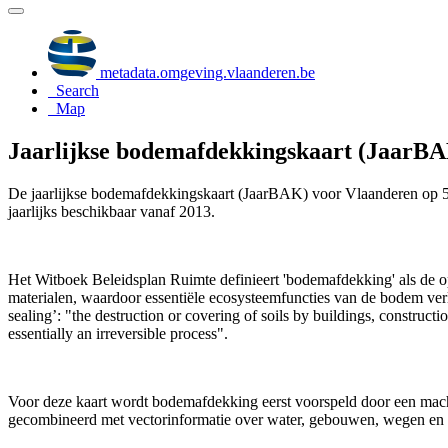
metadata.omgeving.vlaanderen.be
Search
Map
Jaarlijkse bodemafdekkingskaart (JaarBAK
De jaarlijkse bodemafdekkingskaart (JaarBAK) voor Vlaanderen op 5 m
jaarlijks beschikbaar vanaf 2013.
Het Witboek Beleidsplan Ruimte definieert 'bodemafdekking' als de op
materialen, waardoor essentiële ecosysteemfuncties van de bodem ver
sealing’: "the destruction or covering of soils by buildings, constructio
essentially an irreversible process".
Voor deze kaart wordt bodemafdekking eerst voorspeld door een ma
gecombineerd met vectorinformatie over water, gebouwen, wegen en s