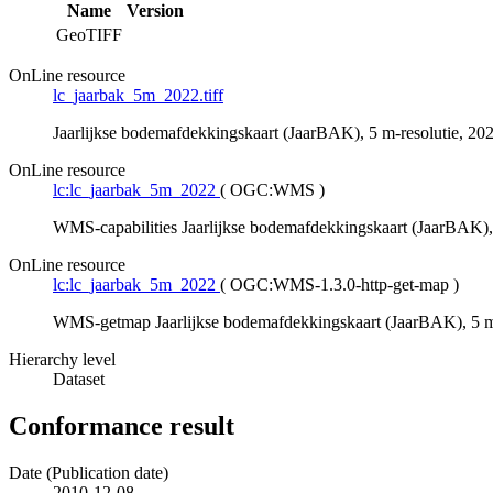
Name
Version
GeoTIFF
OnLine resource
lc_jaarbak_5m_2022.tiff
Jaarlijkse bodemafdekkingskaart (JaarBAK), 5 m-resolutie, 20
OnLine resource
lc:lc_jaarbak_5m_2022
(
OGC:WMS
)
WMS-capabilities Jaarlijkse bodemafdekkingskaart (JaarBAK), 
OnLine resource
lc:lc_jaarbak_5m_2022
(
OGC:WMS-1.3.0-http-get-map
)
WMS-getmap Jaarlijkse bodemafdekkingskaart (JaarBAK), 5 m-
Hierarchy level
Dataset
Conformance result
Date (Publication date)
2010-12-08