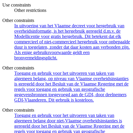
Use constraints
Other restrictions
Other constraints
In uitvoering van het Vlaamse decreet voor hergebruik van
overheidsinformatie, is het hergebruik geregeld d.m.v. de
Modellicentie voor gratis hergebruik. Dit betekent dat elk
commercieel of niet-commercieel hergebruik voor onbepaalde
duur is toegelaten, zonder dat daar kosten aan verbonden zijn.
Als enige gebruiksvoorwaarde geldt een
bronvermeldingsplicht.
Other constraints
Toegang en gebruik voor het uitvoeren van taken van
algemeen belang, op niveau van Vlaamse overheidsinstanties
is geregeld door het Besluit van de Vlaamse Regering met de
regels voor toegang en gebruik van geografische
gegevensbronnen toegevoegd aan de GDI, door deelnemers
GDI-Vlaanderen. Dit gebruik is kosteloos.
Other constraints
Toegang en gebruik voor het uitvoeren van taken van
algemeen belang door niet-Vlaamse overheidsinstanties is
geregeld door het Besluit van de Vlaamse Regering met de
regels voor toegang en gebruik van geografische