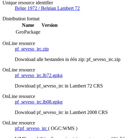
Unique resource identifier
Belge 1972 / Belgian Lambert 72
Distribution format
Name
Version
GeoPackage
OnLine resource
pf_seveso_irc.zip
Download alle bestanden in één zip: pf_seveso_irc.zip
OnLine resource
pf_seveso_irc.lb72.gpkg
Download pf_seveso_irc in Lambert 72 CRS
OnLine resource
pf_seveso_irc.lb08.gpkg
Download pf_seveso_irc in Lambert 2008 CRS
OnLine resource
pf:pf_seveso_irc
(
OGC:WMS
)