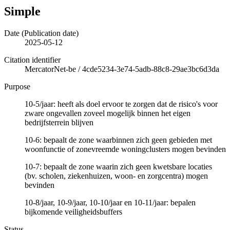
Simple
Date (Publication date)
2025-05-12
Citation identifier
MercatorNet-be
/
4cde5234-3e74-5adb-88c8-29ae3bc6d3da
Purpose
10-5/jaar: heeft als doel ervoor te zorgen dat de risico's voor
zware ongevallen zoveel mogelijk binnen het eigen
bedrijfsterrein blijven
10-6: bepaalt de zone waarbinnen zich geen gebieden met
woonfunctie of zonevreemde woningclusters mogen bevinden
10-7: bepaalt de zone waarin zich geen kwetsbare locaties
(bv. scholen, ziekenhuizen, woon- en zorgcentra) mogen
bevinden
10-8/jaar, 10-9/jaar, 10-10/jaar en 10-11/jaar: bepalen
bijkomende veiligheidsbuffers
Status