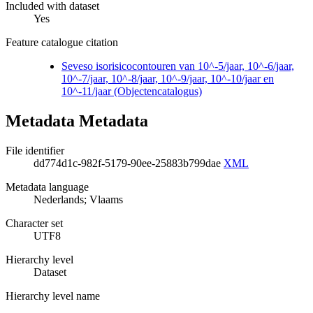
Included with dataset
Yes
Feature catalogue citation
Seveso isorisicocontouren van 10^-5/jaar, 10^-6/jaar,
10^-7/jaar, 10^-8/jaar, 10^-9/jaar, 10^-10/jaar en
10^-11/jaar (Objectencatalogus)
Metadata Metadata
File identifier
dd774d1c-982f-5179-90ee-25883b799dae
XML
Metadata language
Nederlands; Vlaams
Character set
UTF8
Hierarchy level
Dataset
Hierarchy level name