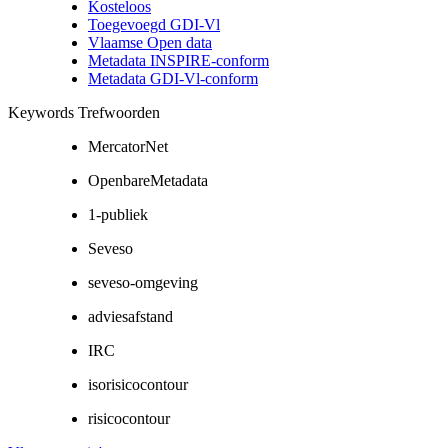
Kosteloos
Toegevoegd GDI-Vl
Vlaamse Open data
Metadata INSPIRE-conform
Metadata GDI-Vl-conform
Keywords Trefwoorden
MercatorNet
OpenbareMetadata
1-publiek
Seveso
seveso-omgeving
adviesafstand
IRC
isorisicocontour
risicocontour