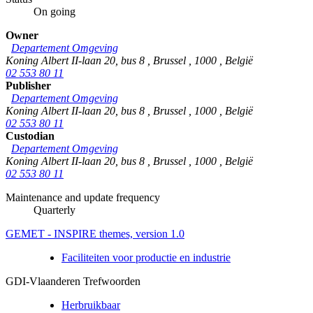
On going
Owner
Departement Omgeving
Koning Albert II-laan 20, bus 8
,
Brussel
,
1000
,
België
02 553 80 11
Publisher
Departement Omgeving
Koning Albert II-laan 20, bus 8
,
Brussel
,
1000
,
België
02 553 80 11
Custodian
Departement Omgeving
Koning Albert II-laan 20, bus 8
,
Brussel
,
1000
,
België
02 553 80 11
Maintenance and update frequency
Quarterly
GEMET - INSPIRE themes, version 1.0
Faciliteiten voor productie en industrie
GDI-Vlaanderen Trefwoorden
Herbruikbaar