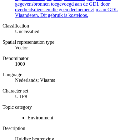
gegevensbronnen toegevoegd aan de GDI, door
overheidsdiensten die geen deelnemer zijn aan GDI-
Vlaanderen. Dit gebruik is kosteloos.
Classification
Unclassified
Spatial representation type
Vector
Denominator
1000
Language
Nederlands; Vlaams
Character set
UTF8
Topic category
Environment
Description
Huidige begrenzing