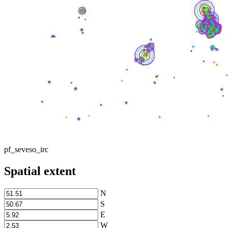
pf_seveso_irc
Spatial extent
N
S
E
W