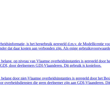
eidsinformatie, is het hergebruik geregeld d.m.v. de Modellicentie voor
nder dat daar kosten aan verbonden zijn. Als enige gebruiksvoorwaarde
belang, op niveau van Vlaamse overheidsinstanties is geregeld door h
GDI, door deelnemers GDI-Vlaanderen. Dit gebruik is kosteloos.
belang door niet-Vlaamse overheidsinstanties is geregeld door het Bes
 overheidsdiensten die geen deelnemer zijn aan GDI-Vlaanderen. Dit 