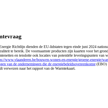
mtevraag
Energie Richtlijn dienden de EU-lidstaten tegen einde juni 2024 nationa
traliteit te bereik. De voornaamste producten zijn kaarten voor het g
rmtenetten en tenslotte ook locaties van potentiële leveringspunten van
ps://www.vlaanderen.be/bouwen-wonen-en-energie/groene-energie/warm
ingen van de ondernemingen die de energiebeleidsovereenkomst
(EBO) h
t verwezen naar het rapport van de Warmtekaart.