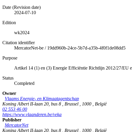
Date (Revision date)
2024-07-10
Edition
wk2024
Citation identifier
MercatorNet-be
/
19dd960b-24ce-5b7d-a35b-4f0f1de08dd5
Purpose
Artikel 14 (1) en (3) Energie Efficiëntie Richtlijn 2012/27/EU
Status
Completed
Owner
Vlaams Energie- en Klimaatagentschap
Koning Albert II-laan 20, bus 8
,
Brussel
,
1000
,
België
02 553 46 00
https://www.vlaanderen.be/veka
Publisher
MercatorNet
Koning Albert II-laan 20, bus 8
,
Brussel
,
1000
,
België