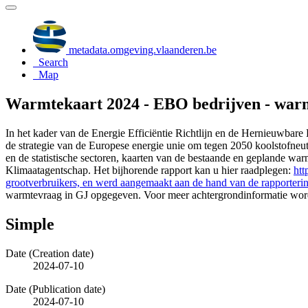
metadata.omgeving.vlaanderen.be
Search
Map
Warmtekaart 2024 - EBO bedrijven - war
In het kader van de Energie Efficiëntie Richtlijn en de Hernieuwbare 
de strategie van de Europese energie unie om tegen 2050 koolstofneu
en de statistische sectoren, kaarten van de bestaande en geplande wa
Klimaatagentschap. Het bijhorende rapport kan u hier raadplegen:
htt
grootverbruikers, en werd aangemaakt aan de hand van de rapporter
warmtevraag in GJ opgegeven. Voor meer achtergrondinformatie word
Simple
Date (Creation date)
2024-07-10
Date (Publication date)
2024-07-10