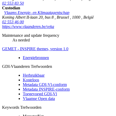
02 553 83 50
Custodian
Vlaams Energie- en Klimaatagentschap
Koning Albert II-laan 20, bus 8
,
Brussel
,
1000
,
België
02 553 46 00
https://www.vlaanderen.be/veka
Maintenance and update frequency
As needed
GEMET - INSPIRE themes, version 1.0
Energiebronnen
GDI-Vlaanderen Trefwoorden
Herbruikbaar
Kosteloos
Metadata GDI-Vl-conform
Metadata INSPIRE-conform
Toegevoegd GDI-Vl
Vlaamse Open data
Keywords Trefwoorden