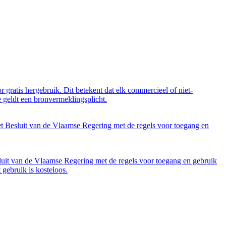
 gratis hergebruik. Dit betekent dat elk commercieel of niet-
 geldt een bronvermeldingsplicht.
et Besluit van de Vlaamse Regering met de regels voor toegang en
luit van de Vlaamse Regering met de regels voor toegang en gebruik
gebruik is kosteloos.