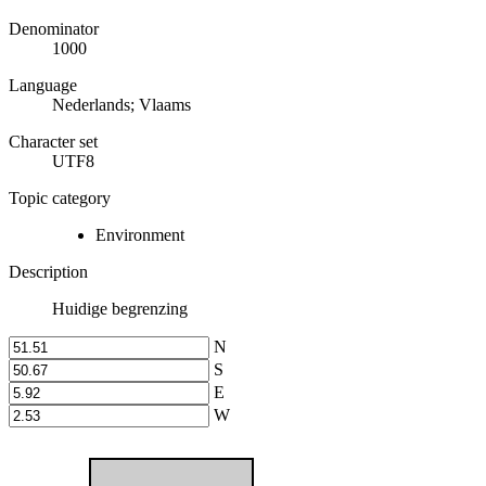
Denominator
1000
Language
Nederlands; Vlaams
Character set
UTF8
Topic category
Environment
Description
Huidige begrenzing
N
S
E
W