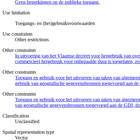
Geen beperkingen op de publieke toegang.
Use limitation
Toegangs- en (her)gebruiksvoorwaarden
Use constraints
Other restrictions
Other constraints
In uitvoering van het Vlaamse decreet voor hergebruik van overh
commercieel hergebruik voor onbepaalde duur is toegelaten, zo
Other constraints
Toegang en gebruik voor het uitvoeren van taken van algemeen 
gebruik van geografische gegevensbronnen toegevoegd aan de 
Other constraints
Toegang en gebruik voor het uitvoeren van taken van algemeen 
van geografische gegevensbronnen toegevoegd aan de GDI, door
Classification
Unclassified
Spatial representation type
Vector