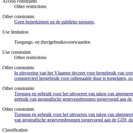
Access constraints
Other restrictions
Other constraints
Geen beperkingen op de publieke toegang.
Use limitation
Toegangs- en (her)gebruiksvoorwaarden
Use constraints
Other restrictions
Other constraints
In uitvoering van het Vlaamse decreet voor hergebruik van overh
commercieel hergebruik voor onbepaalde duur is toegelaten, zo
Other constraints
Toegang en gebruik voor het uitvoeren van taken van algemeen 
gebruik van geografische gegevensbronnen toegevoegd aan de 
Other constraints
Toegang en gebruik voor het uitvoeren van taken van algemeen 
van geografische gegevensbronnen toegevoegd aan de GDI, door
Classification