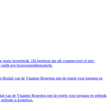
 gratis hergebruik. Dit betekent dat elk commercieel of niet-
 geldt een bronvermeldingsplicht.
et Besluit van de Vlaamse Regering met de regels voor toegang en
luit van de Vlaamse Regering met de regels voor toegang en gebruik
gebruik is kosteloos.