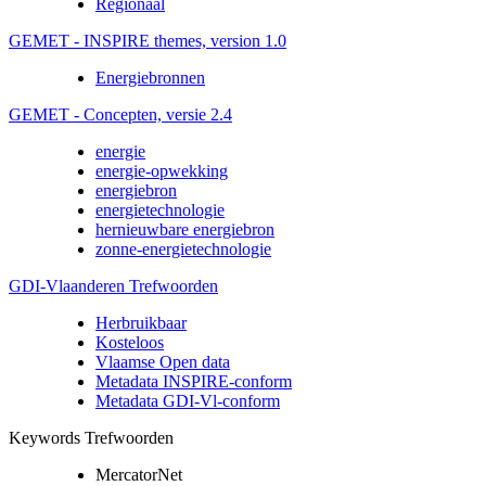
Regionaal
GEMET - INSPIRE themes, version 1.0
Energiebronnen
GEMET - Concepten, versie 2.4
energie
energie-opwekking
energiebron
energietechnologie
hernieuwbare energiebron
zonne-energietechnologie
GDI-Vlaanderen Trefwoorden
Herbruikbaar
Kosteloos
Vlaamse Open data
Metadata INSPIRE-conform
Metadata GDI-Vl-conform
Keywords Trefwoorden
MercatorNet