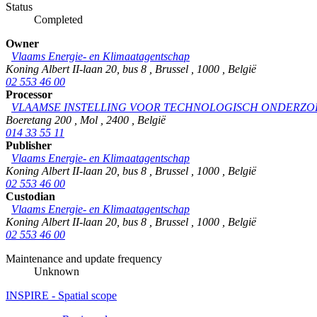
Status
Completed
Owner
Vlaams Energie- en Klimaatagentschap
Koning Albert II-laan 20, bus 8
,
Brussel
,
1000
,
België
02 553 46 00
Processor
VLAAMSE INSTELLING VOOR TECHNOLOGISCH ONDERZO
Boeretang 200
,
Mol
,
2400
,
België
014 33 55 11
Publisher
Vlaams Energie- en Klimaatagentschap
Koning Albert II-laan 20, bus 8
,
Brussel
,
1000
,
België
02 553 46 00
Custodian
Vlaams Energie- en Klimaatagentschap
Koning Albert II-laan 20, bus 8
,
Brussel
,
1000
,
België
02 553 46 00
Maintenance and update frequency
Unknown
INSPIRE - Spatial scope