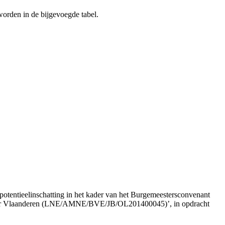
worden in de bijgevoegde tabel.
otentieelinschatting in het kader van het Burgemeestersconvenant
rt voor Vlaanderen (LNE/AMNE/BVE/JB/OL201400045)’, in opdracht