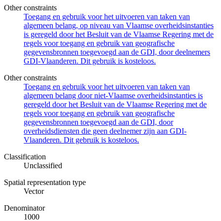
Other constraints
Toegang en gebruik voor het uitvoeren van taken van
algemeen belang, op niveau van Vlaamse overheidsinstanties
is geregeld door het Besluit van de Vlaamse Regering met de
regels voor toegang en gebruik van geografische
gegevensbronnen toegevoegd aan de GDI, door deelnemers
GDI-Vlaanderen. Dit gebruik is kosteloos.
Other constraints
Toegang en gebruik voor het uitvoeren van taken van
algemeen belang door niet-Vlaamse overheidsinstanties is
geregeld door het Besluit van de Vlaamse Regering met de
regels voor toegang en gebruik van geografische
gegevensbronnen toegevoegd aan de GDI, door
overheidsdiensten die geen deelnemer zijn aan GDI-
Vlaanderen. Dit gebruik is kosteloos.
Classification
Unclassified
Spatial representation type
Vector
Denominator
1000