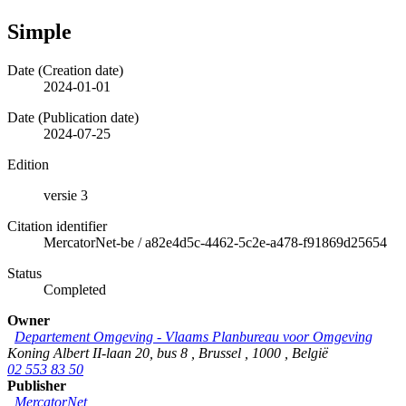
Simple
Date (Creation date)
2024-01-01
Date (Publication date)
2024-07-25
Edition
versie 3
Citation identifier
MercatorNet-be
/
a82e4d5c-4462-5c2e-a478-f91869d25654
Status
Completed
Owner
Departement Omgeving - Vlaams Planbureau voor Omgeving
Koning Albert II-laan 20, bus 8
,
Brussel
,
1000
,
België
02 553 83 50
Publisher
MercatorNet