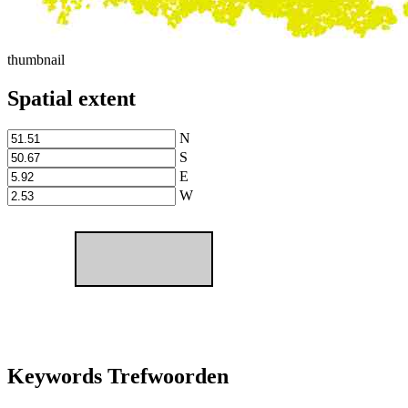
thumbnail
Spatial extent
N
S
E
W
Keywords Trefwoorden