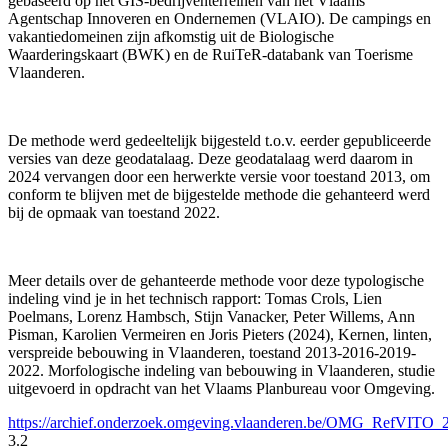
gebaseerd op het GIS-bedrijventerreinen van het Vlaams
Agentschap Innoveren en Ondernemen (VLAIO). De campings en
vakantiedomeinen zijn afkomstig uit de Biologische
Waarderingskaart (BWK) en de RuiTeR-databank van Toerisme
Vlaanderen.
De methode werd gedeeltelijk bijgesteld t.o.v. eerder gepubliceerde
versies van deze geodatalaag. Deze geodatalaag werd daarom in
2024 vervangen door een herwerkte versie voor toestand 2013, om
conform te blijven met de bijgestelde methode die gehanteerd werd
bij de opmaak van toestand 2022.
Meer details over de gehanteerde methode voor deze typologische
indeling vind je in het technisch rapport: Tomas Crols, Lien
Poelmans, Lorenz Hambsch, Stijn Vanacker, Peter Willems, Ann
Pisman, Karolien Vermeiren en Joris Pieters (2024), Kernen, linten,
verspreide bebouwing in Vlaanderen, toestand 2013-2016-2019-
2022. Morfologische indeling van bebouwing in Vlaanderen, studie
uitgevoerd in opdracht van het Vlaams Planbureau voor Omgeving.
https://archief.onderzoek.omgeving.vlaanderen.be/OMG_RefVIT
3.2