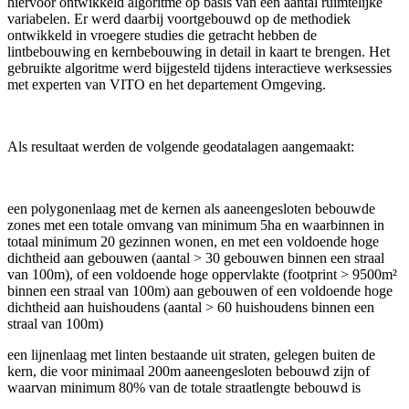
hiervoor ontwikkeld algoritme op basis van een aantal ruimtelijke
variabelen. Er werd daarbij voortgebouwd op de methodiek
ontwikkeld in vroegere studies die getracht hebben de
lintbebouwing en kernbebouwing in detail in kaart te brengen. Het
gebruikte algoritme werd bijgesteld tijdens interactieve werksessies
met experten van VITO en het departement Omgeving.
Als resultaat werden de volgende geodatalagen aangemaakt:
een polygonenlaag met de kernen als aaneengesloten bebouwde
zones met een totale omvang van minimum 5ha en waarbinnen in
totaal minimum 20 gezinnen wonen, en met een voldoende hoge
dichtheid aan gebouwen (aantal > 30 gebouwen binnen een straal
van 100m), of een voldoende hoge oppervlakte (footprint > 9500m²
binnen een straal van 100m) aan gebouwen of een voldoende hoge
dichtheid aan huishoudens (aantal > 60 huishoudens binnen een
straal van 100m)
een lijnenlaag met linten bestaande uit straten, gelegen buiten de
kern, die voor minimaal 200m aaneengesloten bebouwd zijn of
waarvan minimum 80% van de totale straatlengte bebouwd is