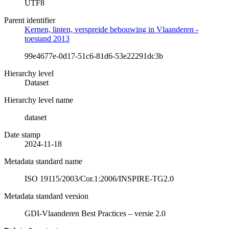
UTF8
Parent identifier
Kernen, linten, verspreide bebouwing in Vlaanderen -
toestand 2013
99e4677e-0d17-51c6-81d6-53e22291dc3b
Hierarchy level
Dataset
Hierarchy level name
dataset
Date stamp
2024-11-18
Metadata standard name
ISO 19115/2003/Cor.1:2006/INSPIRE-TG2.0
Metadata standard version
GDI-Vlaanderen Best Practices – versie 2.0