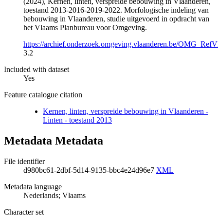
(2024), Kernen, linten, verspreide bebouwing in Vlaanderen,
toestand 2013-2016-2019-2022. Morfologische indeling van
bebouwing in Vlaanderen, studie uitgevoerd in opdracht van
het Vlaams Planbureau voor Omgeving.
https://archief.onderzoek.omgeving.vlaanderen.be/OMG_R
3.2
Included with dataset
Yes
Feature catalogue citation
Kernen, linten, verspreide bebouwing in Vlaanderen -
Linten - toestand 2013
Metadata Metadata
File identifier
d980bc61-2dbf-5d14-9135-bbc4e24d96e7
XML
Metadata language
Nederlands; Vlaams
Character set