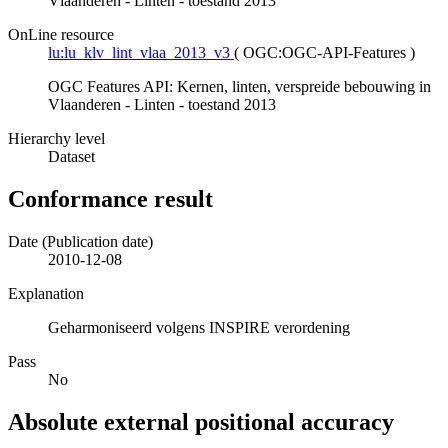
Vlaanderen - Linten - toestand 2013
OnLine resource
lu:lu_klv_lint_vlaa_2013_v3
(
OGC:OGC-API-Features
)
OGC Features API: Kernen, linten, verspreide bebouwing in
Vlaanderen - Linten - toestand 2013
Hierarchy level
Dataset
Conformance result
Date (Publication date)
2010-12-08
Explanation
Geharmoniseerd volgens INSPIRE verordening
Pass
No
Absolute external positional accuracy