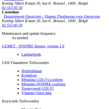
Koning Albert II-laan 20, bus 8
,
Brussel
,
1000
,
België
02 553 83 50
Custodian
Departement Omgeving - Vlaams Planbureau voor Omgeving
Koning Albert II-laan 20, bus 8
,
Brussel
,
1000
,
België
02 553 83 50
Maintenance and update frequency
As needed
GEMET - INSPIRE themes, version 1.0
Landgebruik
GDI-Vlaanderen Trefwoorden
Herbruikbaar
Kosteloos
Metadata GDI-Vl-conform
Metadata INSPIRE-conform
Toegevoegd GDI-Vl
Vlaamse Open data
Keywords Trefwoorden