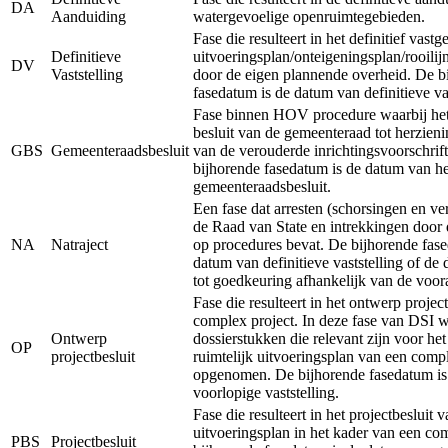
DA
Aanduiding
watergevoelige openruimtegebieden.
Fase die resulteert in het definitief vastg
Definitieve
uitvoeringsplan/onteigeningsplan/rooilij
DV
Vaststelling
door de eigen plannende overheid. De b
fasedatum is de datum van definitieve vas
Fase binnen HOV procedure waarbij het 
besluit van de gemeenteraad tot herzieni
GBS
Gemeenteraadsbesluit
van de verouderde inrichtingsvoorschrift
bijhorende fasedatum is de datum van he
gemeenteraadsbesluit.
Een fase dat arresten (schorsingen en ve
de Raad van State en intrekkingen door 
NA
Natraject
op procedures bevat. De bijhorende fase
datum van definitieve vaststelling of de
tot goedkeuring afhankelijk van de voor
Fase die resulteert in het ontwerp projec
complex project. In deze fase van DSI 
Ontwerp
dossierstukken die relevant zijn voor he
OP
projectbesluit
ruimtelijk uitvoeringsplan van een comp
opgenomen. De bijhorende fasedatum is
voorlopige vaststelling.
Fase die resulteert in het projectbesluit v
uitvoeringsplan in het kader van een co
PBS
Projectbesluit