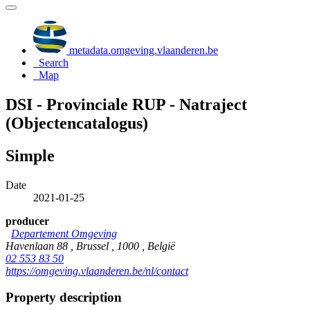
metadata.omgeving.vlaanderen.be
Search
Map
DSI - Provinciale RUP - Natraject
(Objectencatalogus)
Simple
Date
2021-01-25
producer
Departement Omgeving
Havenlaan 88 , Brussel , 1000 , België
02 553 83 50
https://omgeving.vlaanderen.be/nl/contact
Property description