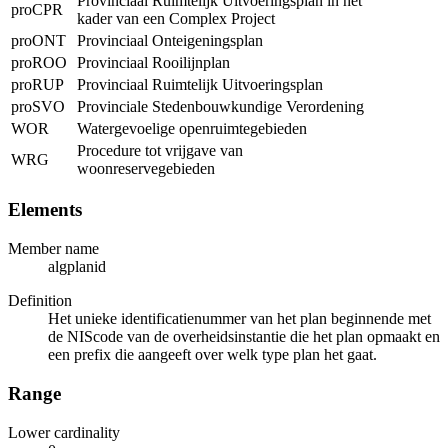
Provinciaal Ruimtelijk Uitvoeringsplan in het
proCPR
kader van een Complex Project
proONT
Provinciaal Onteigeningsplan
proROO
Provinciaal Rooilijnplan
proRUP
Provinciaal Ruimtelijk Uitvoeringsplan
proSVO
Provinciale Stedenbouwkundige Verordening
WOR
Watergevoelige openruimtegebieden
Procedure tot vrijgave van
WRG
woonreservegebieden
Elements
Member name
algplanid
Definition
Het unieke identificatienummer van het plan beginnende met
de NIScode van de overheidsinstantie die het plan opmaakt en
een prefix die aangeeft over welk type plan het gaat.
Range
Lower cardinality