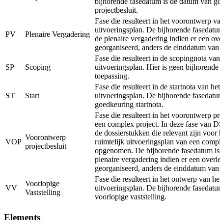
bijhorende fasedatum is de datum van g
projectbesluit.
Fase die resulteert in het voorontwerp va
uitvoeringsplan. De bijhorende fasedatu
PV
Plenaire Vergadering
de plenaire vergadering indien er een ov
georganiseerd, anders de einddatum van
Fase die resulteert in de scopingnota van
SP
Scoping
uitvoeringsplan. Hier is geen bijhorend
toepassing.
Fase die resulteert in de startnota van het
ST
Start
uitvoeringsplan. De bijhorende fasedatu
goedkeuring startnota.
Fase die resulteert in het voorontwerp pr
een complex project. In deze fase van 
de dossierstukken die relevant zijn voor
Voorontwerp
VOP
ruimtelijk uitvoeringsplan van een comp
projectbesluit
opgenomen. De bijhorende fasedatum is
plenaire vergadering indien er een overl
georganiseerd, anders de einddatum van
Fase die resulteert in het ontwerp van he
Voorlopige
VV
uitvoeringsplan. De bijhorende fasedatu
Vaststelling
voorlopige vaststelling.
Elements