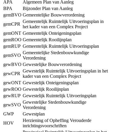
APA
Algemeen Plan van Aanleg
BPA
Bijzonder Plan van Aanleg
gemBVO
Gemeentelijke Bouwverordening
Gemeentelijk Ruimtelijk Uitvoeringsplan in
gemCPR
het kader van een Complex Project
gemONT
Gemeentelijk Onteigeningsplan
gemROO
Gemeentelijk Rooilijnplan
gemRUP
Gemeentelijk Ruimtelijk Uitvoeringsplan
Gemeentelijke Stedenbouwkundige
gemSVO
Verordening
gewBVO
Gewestelijke Bouwverordening
Gewestelijk Ruimtelijk Uitvoeringsplan in het
gewCPR
kader van een Complex Project
gewONT
Gewestelijk Onteigeningsplan
gewROO
Gewestelijk Rooilijnplan
gewRUP
Gewestelijk Ruimtelijk Uitvoeringsplan
Gewestelijke Stedenbouwkundige
gewSVO
Verordening
GWP
Gewestplan
Herziening of Opheffing Verouderde
HOV
inrichtingsvoorschriften