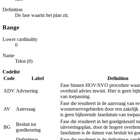
Definition
De fase waarin het plan zit.
Range
Lower cardinality
0
Name
Tekst (0)
Codelist
Code
Label
Definition
Fase binnen HOV/SVO procedure waarb
ADV
Advisering
overheid advies inwint. Hier is geen bi
van toepassing.
Fase die resulteert in de aanvraag van e
AV
Aanvraag
woonreservegebieden door een zakelijk 
is geen bijhorende fasedatum van toepas
Fase die resulteert in het goedgekeurd ru
Besluit tot
BG
uitvoeringsplan, door de hogere overhei
goedkeuring
fasedatum is de datum van besluit tot g
Definitieve
Fase die resulteert in de definitieve aan