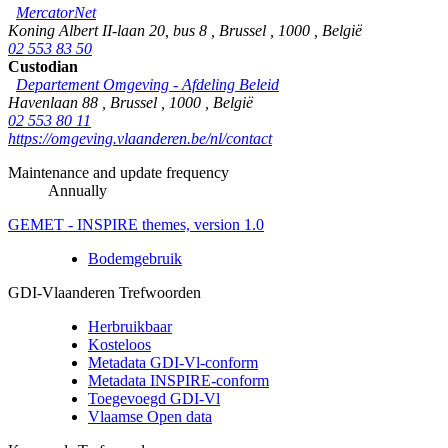
MercatorNet
Koning Albert II-laan 20, bus 8
,
Brussel
,
1000
,
België
02 553 83 50
Custodian
Departement Omgeving - Afdeling Beleid
Havenlaan 88
,
Brussel
,
1000
,
België
02 553 80 11
https://omgeving.vlaanderen.be/nl/contact
Maintenance and update frequency
Annually
GEMET - INSPIRE themes, version 1.0
Bodemgebruik
GDI-Vlaanderen Trefwoorden
Herbruikbaar
Kosteloos
Metadata GDI-Vl-conform
Metadata INSPIRE-conform
Toegevoegd GDI-Vl
Vlaamse Open data