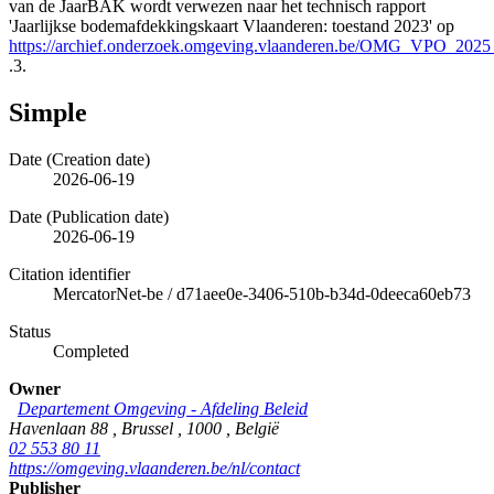
van de JaarBAK wordt verwezen naar het technisch rapport
'Jaarlijkse bodemafdekkingskaart Vlaanderen: toestand 2023' op
https://archief.onderzoek.omgeving.vlaanderen.be/OMG_VPO_202
.3.
Simple
Date (Creation date)
2026-06-19
Date (Publication date)
2026-06-19
Citation identifier
MercatorNet-be
/
d71aee0e-3406-510b-b34d-0deeca60eb73
Status
Completed
Owner
Departement Omgeving - Afdeling Beleid
Havenlaan 88
,
Brussel
,
1000
,
België
02 553 80 11
https://omgeving.vlaanderen.be/nl/contact
Publisher