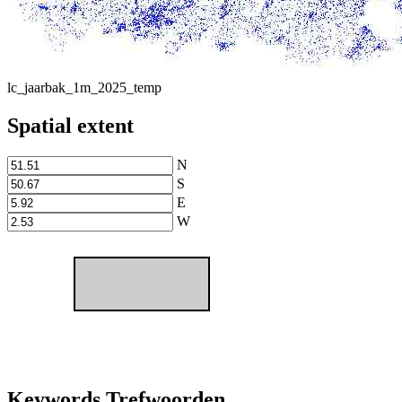
lc_jaarbak_1m_2025_temp
Spatial extent
N
S
E
W
Keywords Trefwoorden