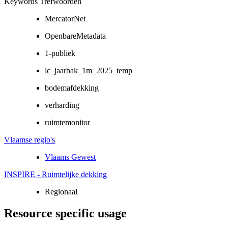
Keywords Trefwoorden
MercatorNet
OpenbareMetadata
1-publiek
lc_jaarbak_1m_2025_temp
bodemafdekking
verharding
ruimtemonitor
Vlaamse regio's
Vlaams Gewest
INSPIRE - Ruimtelijke dekking
Regionaal
Resource specific usage