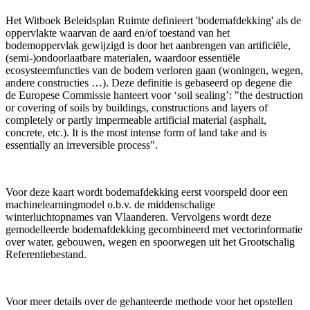
Het Witboek Beleidsplan Ruimte definieert 'bodemafdekking' als de
oppervlakte waarvan de aard en/of toestand van het
bodemoppervlak gewijzigd is door het aanbrengen van artificiële,
(semi-)ondoorlaatbare materialen, waardoor essentiële
ecosysteemfuncties van de bodem verloren gaan (woningen, wegen,
andere constructies …). Deze definitie is gebaseerd op degene die
de Europese Commissie hanteert voor ‘soil sealing’: "the destruction
or covering of soils by buildings, constructions and layers of
completely or partly impermeable artificial material (asphalt,
concrete, etc.). It is the most intense form of land take and is
essentially an irreversible process".
Voor deze kaart wordt bodemafdekking eerst voorspeld door een
machinelearningmodel o.b.v. de middenschalige
winterluchtopnames van Vlaanderen. Vervolgens wordt deze
gemodelleerde bodemafdekking gecombineerd met vectorinformatie
over water, gebouwen, wegen en spoorwegen uit het Grootschalig
Referentiebestand.
Voor meer details over de gehanteerde methode voor het opstellen