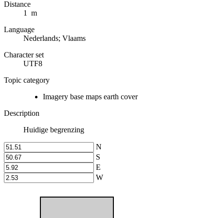
Distance
1 m
Language
Nederlands; Vlaams
Character set
UTF8
Topic category
Imagery base maps earth cover
Description
Huidige begrenzing
N
S
E
W