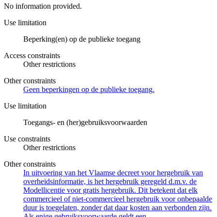
No information provided.
Use limitation
Beperking(en) op de publieke toegang
Access constraints
Other restrictions
Other constraints
Geen beperkingen op de publieke toegang.
Use limitation
Toegangs- en (her)gebruiksvoorwaarden
Use constraints
Other restrictions
Other constraints
In uitvoering van het Vlaamse decreet voor hergebruik van
overheidsinformatie, is het hergebruik geregeld d.m.v. de
Modellicentie voor gratis hergebruik. Dit betekent dat elk
commercieel of niet-commercieel hergebruik voor onbepaalde
duur is toegelaten, zonder dat daar kosten aan verbonden zijn.
Als enige gebruiksvoorwaarde geldt een