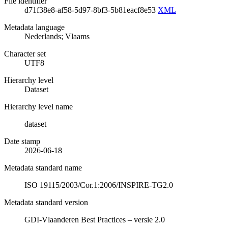
File identifier
d71f38e8-af58-5d97-8bf3-5b81eacf8e53
XML
Metadata language
Nederlands; Vlaams
Character set
UTF8
Hierarchy level
Dataset
Hierarchy level name
dataset
Date stamp
2026-06-18
Metadata standard name
ISO 19115/2003/Cor.1:2006/INSPIRE-TG2.0
Metadata standard version
GDI-Vlaanderen Best Practices – versie 2.0