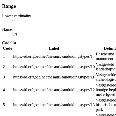
Range
Lower cardinality
0
Name
uri
Codelist
Code
Label
Definit
Beschermd
1
https://id.erfgoed.net/thesauri/aanduidingstypes/1
monument
Vastgesteld
2
https://id.erfgoed.net/thesauri/aanduidingstypes/10
landschapsat
Vastgestelde
3
https://id.erfgoed.net/thesauri/aanduidingstypes/11
archeologis
Vastgestelde
4
https://id.erfgoed.net/thesauri/aanduidingstypes/12
houtige bepl
met erfgoe
Vastgestelde
5
https://id.erfgoed.net/thesauri/aanduidingstypes/13
historische t
park
Vastgesteld