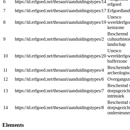
6
https://id.erfgoed.net/thesauri/aanduidingstypes/14
erfgoed
7
https://id.erfgoed.net/thesauri/aanduidingstypes/17
Erfgoedlan
Unesco
8
https://id.erfgoed.net/thesauri/aanduidingstypes/19
werelderfgo
kernzone
Beschermd
9
https://id.erfgoed.net/thesauri/aanduidingstypes/2
cultuurhisto
landschap
Unesco
10
https://id.erfgoed.net/thesauri/aanduidingstypes/20
werelderfgo
bufferzone
Beschermde
11
https://id.erfgoed.net/thesauri/aanduidingstypes/4
archeologisc
12
https://id.erfgoed.net/thesauri/aanduidingstypes/6
Overgangsz
Beschermd s
13
https://id.erfgoed.net/thesauri/aanduidingstypes/7
dorpsgezicht
intrinsiek
Beschermd s
14
https://id.erfgoed.net/thesauri/aanduidingstypes/8
dorpsgezicht
ondersteune
Elements