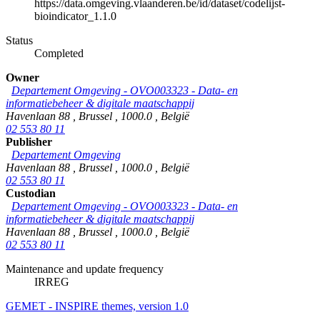
https://data.omgeving.vlaanderen.be/id/dataset/codelijst-
bioindicator_1.1.0
Status
Completed
Owner
Departement Omgeving - OVO003323 - Data- en
informatiebeheer & digitale maatschappij
Havenlaan 88
,
Brussel
,
1000.0
,
België
02 553 80 11
Publisher
Departement Omgeving
Havenlaan 88
,
Brussel
,
1000.0
,
België
02 553 80 11
Custodian
Departement Omgeving - OVO003323 - Data- en
informatiebeheer & digitale maatschappij
Havenlaan 88
,
Brussel
,
1000.0
,
België
02 553 80 11
Maintenance and update frequency
IRREG
GEMET - INSPIRE themes, version 1.0