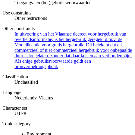
Toegangs- en (her)gebruiksvoorwaarden
Use constraints
Other restrictions
Other constraints
In uitvoering van het Vlaamse decreet voor hergebruik van
overheidsinformatie, is het hergebruik geregeld d.m.v. de
Modellicentie voor gratis hergebruik. Dit betekent dat elk
commercieel of niet-commercieel hergebruik voor onbepaalde
duur is toegelaten, zonder dat daar kosten aan verbonden zijn.
Als enige gebruiksvoorwaarde geldt een
bronvermeldingsplicht.
Classification
Unclassified
Language
Nederlands; Vlaams
Character set
UTF8
Topic category
Environment