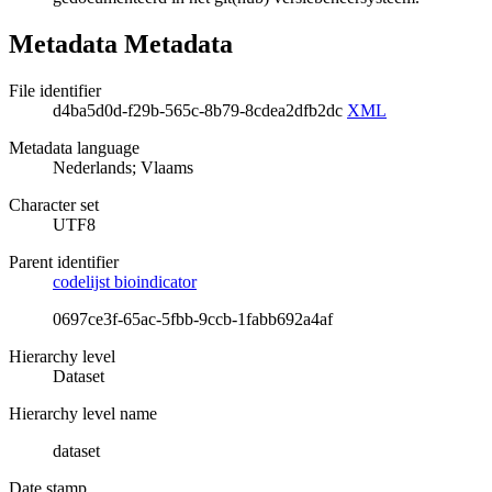
Metadata Metadata
File identifier
d4ba5d0d-f29b-565c-8b79-8cdea2dfb2dc
XML
Metadata language
Nederlands; Vlaams
Character set
UTF8
Parent identifier
codelijst bioindicator
0697ce3f-65ac-5fbb-9ccb-1fabb692a4af
Hierarchy level
Dataset
Hierarchy level name
dataset
Date stamp