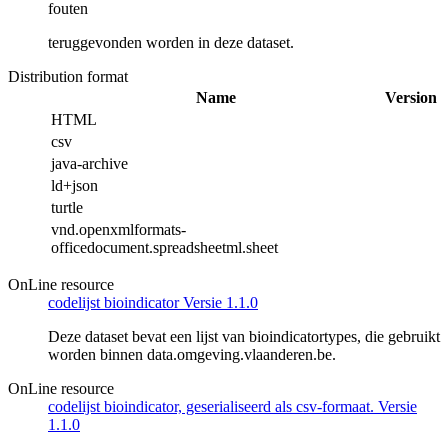
fouten
teruggevonden worden in deze dataset.
Distribution format
Name
Version
HTML
csv
java-archive
ld+json
turtle
vnd.openxmlformats-
officedocument.spreadsheetml.sheet
OnLine resource
codelijst bioindicator Versie 1.1.0
Deze dataset bevat een lijst van bioindicatortypes, die gebruikt
worden binnen data.omgeving.vlaanderen.be.
OnLine resource
codelijst bioindicator, geserialiseerd als csv-formaat. Versie
1.1.0