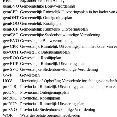
BPA
Bijzonder Plan van Aanleg
gemBVO
Gemeentelijke Bouwverordening
gemCPR
Gemeentelijk Ruimtelijk Uitvoeringsplan in het kader van
gemONT
Gemeentelijk Onteigeningsplan
gemROO
Gemeentelijk Rooilijnplan
gemRUP
Gemeentelijk Ruimtelijk Uitvoeringsplan
gemSVO
Gemeentelijke Stedenbouwkundige Verordening
gewBVO
Gewestelijke Bouwverordening
gewCPR
Gewestelijk Ruimtelijk Uitvoeringsplan in het kader van 
gewONT
Gewestelijk Onteigeningsplan
gewROO
Gewestelijk Rooilijnplan
gewRUP
Gewestelijk Ruimtelijk Uitvoeringsplan
gewSVO
Gewestelijke Stedenbouwkundige Verordening
GWP
Gewestplan
HOV
Herziening of Opheffing Verouderde inrichtingsvoorschrif
proCPR
Provinciaal Ruimtelijk Uitvoeringsplan in het kader van e
proONT
Provinciaal Onteigeningsplan
proROO
Provinciaal Rooilijnplan
proRUP
Provinciaal Ruimtelijk Uitvoeringsplan
proSVO
Provinciale Stedenbouwkundige Verordening
WOR
Watergevoelige openruimtegebieden