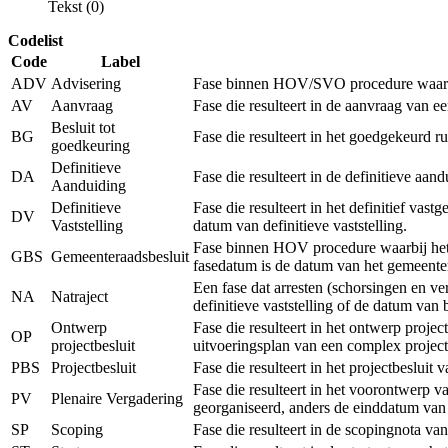
Tekst (0)
Codelist
Code
Label
ADV
Advisering
Fase binnen HOV/SVO procedure waarbij 
AV
Aanvraag
Fase die resulteert in de aanvraag van 
Besluit tot
BG
Fase die resulteert in het goedgekeurd r
goedkeuring
Definitieve
DA
Fase die resulteert in de definitieve a
Aanduiding
Definitieve
Fase die resulteert in het definitief vas
DV
Vaststelling
datum van definitieve vaststelling.
Fase binnen HOV procedure waarbij het r
GBS
Gemeenteraadsbesluit
fasedatum is de datum van het gemeenter
Een fase dat arresten (schorsingen en v
NA
Natraject
definitieve vaststelling of de datum van
Ontwerp
Fase die resulteert in het ontwerp proje
OP
projectbesluit
uitvoeringsplan van een complex project
PBS
Projectbesluit
Fase die resulteert in het projectbeslui
Fase die resulteert in het voorontwerp v
PV
Plenaire Vergadering
georganiseerd, anders de einddatum van
SP
Scoping
Fase die resulteert in de scopingnota va