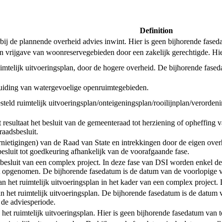
Definition
de plannende overheid advies inwint. Hier is geen bijhorende faseda
een vrijgave van woonreservegebieden door een zakelijk gerechtigde. Hi
uimtelijk uitvoeringsplan, door de hogere overheid. De bijhorende fased
anduiding van watergevoelige openruimtegebieden.
tgesteld ruimtelijk uitvoeringsplan/onteigeningsplan/rooilijnplan/verord
esultaat het besluit van de gemeenteraad tot herziening of opheffing v
aadsbesluit.
ernietigingen) van de Raad van State en intrekkingen door de eigen ove
 besluit tot goedkeuring afhankelijk van de voorafgaande fase.
ctbesluit van een complex project. In deze fase van DSI worden enkel de
 opgenomen. De bijhorende fasedatum is de datum van de voorlopige va
t van het ruimtelijk uitvoeringsplan in het kader van een complex projec
an het ruimtelijk uitvoeringsplan. De bijhorende fasedatum is de datum 
 de adviesperiode.
n het ruimtelijk uitvoeringsplan. Hier is geen bijhorende fasedatum van 