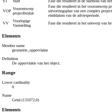
ST
Start
Fase die resulteert in de startnota van h
Fase die resulteert in het voorontwerp p
Voorontwerp
VOP
uitvoeringsplan van een complex project
projectbesluit
einddatum van de adviesperiode.
Voorlopige
VV
Fase die resulteert in het ontwerp van h
Vaststelling
Elements
Member name
geometrie_oppervlakte
Definition
De oppervlakte van het object.
Range
Lower cardinality
0
Name
Getal (131072,0)
Elements