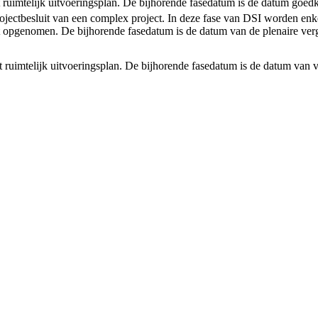
et ruimtelijk uitvoeringsplan. De bijhorende fasedatum is de datum goedk
rojectbesluit van een complex project. In deze fase van DSI worden enke
 opgenomen. De bijhorende fasedatum is de datum van de plenaire verg
et ruimtelijk uitvoeringsplan. De bijhorende fasedatum is de datum van v