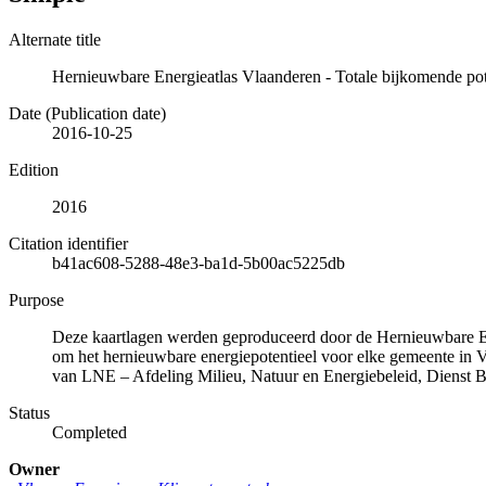
Alternate title
Hernieuwbare Energieatlas Vlaanderen - Totale bijkomende po
Date (Publication date)
2016-10-25
Edition
2016
Citation identifier
b41ac608-5288-48e3-ba1d-5b00ac5225db
Purpose
Deze kaartlagen werden geproduceerd door de Hernieuwbare Ene
om het hernieuwbare energiepotentieel voor elke gemeente in
van LNE – Afdeling Milieu, Natuur en Energiebeleid, Dienst B
Status
Completed
Owner