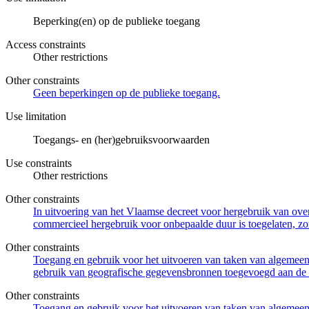
Beperking(en) op de publieke toegang
Access constraints
Other restrictions
Other constraints
Geen beperkingen op de publieke toegang.
Use limitation
Toegangs- en (her)gebruiksvoorwaarden
Use constraints
Other restrictions
Other constraints
In uitvoering van het Vlaamse decreet voor hergebruik van overh
commercieel hergebruik voor onbepaalde duur is toegelaten, zo
Other constraints
Toegang en gebruik voor het uitvoeren van taken van algemeen 
gebruik van geografische gegevensbronnen toegevoegd aan de 
Other constraints
Toegang en gebruik voor het uitvoeren van taken van algemeen 