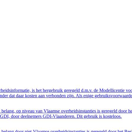
eidsinformatie, is het hergebruik geregeld d.m.v. de Modellicentie voor
nder dat daar kosten aan verbonden zijn. Als enige gebruiksvoorwaarde
belang, op niveau van Vlaamse overheidsinstanties is geregeld door h
GDI, door deelnemers GDI-Vlaanderen. Dit gebruik is kosteloos.
belang door niet-Vlaamse overheidsinstanties is geregeld door het Bes