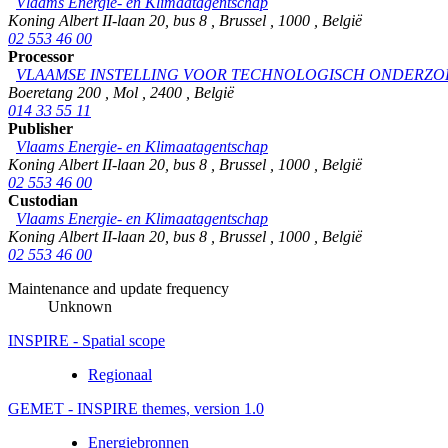
Vlaams Energie- en Klimaatagentschap
Koning Albert II-laan 20, bus 8
,
Brussel
,
1000
,
België
02 553 46 00
Processor
VLAAMSE INSTELLING VOOR TECHNOLOGISCH ONDERZO
Boeretang 200
,
Mol
,
2400
,
België
014 33 55 11
Publisher
Vlaams Energie- en Klimaatagentschap
Koning Albert II-laan 20, bus 8
,
Brussel
,
1000
,
België
02 553 46 00
Custodian
Vlaams Energie- en Klimaatagentschap
Koning Albert II-laan 20, bus 8
,
Brussel
,
1000
,
België
02 553 46 00
Maintenance and update frequency
Unknown
INSPIRE - Spatial scope
Regionaal
GEMET - INSPIRE themes, version 1.0
Energiebronnen