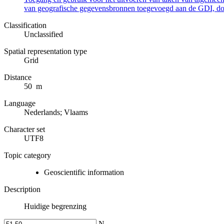
van geografische gegevensbronnen toegevoegd aan de GDI, door
Classification
Unclassified
Spatial representation type
Grid
Distance
50 m
Language
Nederlands; Vlaams
Character set
UTF8
Topic category
Geoscientific information
Description
Huidige begrenzing
N