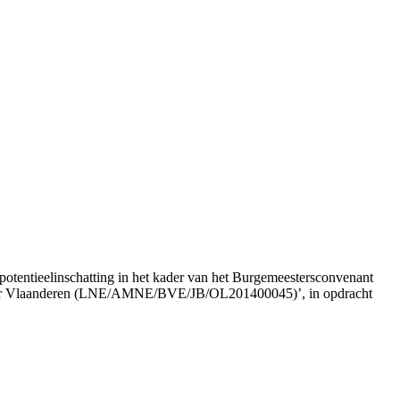
otentieelinschatting in het kader van het Burgemeestersconvenant
rt voor Vlaanderen (LNE/AMNE/BVE/JB/OL201400045)’, in opdracht