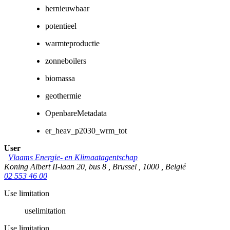
hernieuwbaar
potentieel
warmteproductie
zonneboilers
biomassa
geothermie
OpenbareMetadata
er_heav_p2030_wrm_tot
User
Vlaams Energie- en Klimaatagentschap
Koning Albert II-laan 20, bus 8
,
Brussel
,
1000
,
België
02 553 46 00
Use limitation
uselimitation
Use limitation