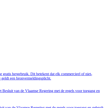
 gratis hergebruik. Dit betekent dat elk commercieel of niet-
 geldt een bronvermeldingsplicht.
et Besluit van de Vlaamse Regering met de regels voor toegang en
luit van de Vlaamse Regering met de regels voor toegang en gebruik