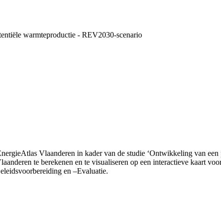
tentiële warmteproductie - REV2030-scenario
rgieAtlas Vlaanderen in kader van de studie ‘Ontwikkeling van een p
 Vlaanderen te berekenen en te visualiseren op een interactieve kaa
eleidsvoorbereiding en –Evaluatie.