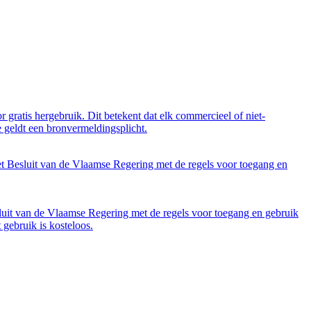
 gratis hergebruik. Dit betekent dat elk commercieel of niet-
 geldt een bronvermeldingsplicht.
et Besluit van de Vlaamse Regering met de regels voor toegang en
luit van de Vlaamse Regering met de regels voor toegang en gebruik
gebruik is kosteloos.