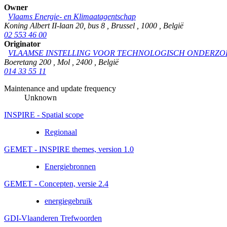
Owner
Vlaams Energie- en Klimaatagentschap
Koning Albert II-laan 20, bus 8
,
Brussel
,
1000
,
België
02 553 46 00
Originator
VLAAMSE INSTELLING VOOR TECHNOLOGISCH ONDERZO
Boeretang 200
,
Mol
,
2400
,
België
014 33 55 11
Maintenance and update frequency
Unknown
INSPIRE - Spatial scope
Regionaal
GEMET - INSPIRE themes, version 1.0
Energiebronnen
GEMET - Concepten, versie 2.4
energiegebruik
GDI-Vlaanderen Trefwoorden