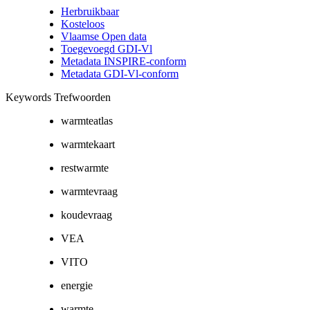
Herbruikbaar
Kosteloos
Vlaamse Open data
Toegevoegd GDI-Vl
Metadata INSPIRE-conform
Metadata GDI-Vl-conform
Keywords Trefwoorden
warmteatlas
warmtekaart
restwarmte
warmtevraag
koudevraag
VEA
VITO
energie
warmte