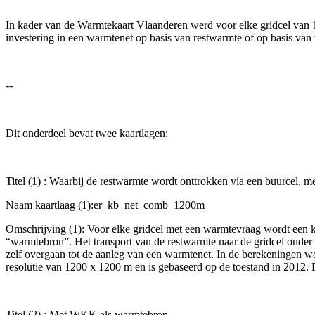
In kader van de Warmtekaart Vlaanderen werd voor elke gridcel van 1
investering in een warmtenet op basis van restwarmte of op basis v
--
Dit onderdeel bevat twee kaartlagen:
Titel (1) : Waarbij de restwarmte wordt onttrokken via een buurcel
Naam kaartlaag (1):er_kb_net_comb_1200m
Omschrijving (1): Voor elke gridcel met een warmtevraag wordt een k
“warmtebron”. Het transport van de restwarmte naar de gridcel onder
zelf overgaan tot de aanleg van een warmtenet. In de berekeningen 
resolutie van 1200 x 1200 m en is gebaseerd op de toestand in 2012. De
Titel (2) : Met WKK als warmtebron.