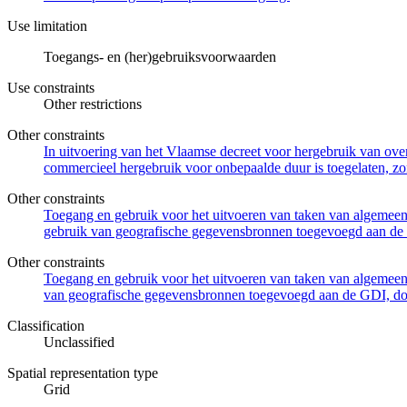
Use limitation
Toegangs- en (her)gebruiksvoorwaarden
Use constraints
Other restrictions
Other constraints
In uitvoering van het Vlaamse decreet voor hergebruik van overh
commercieel hergebruik voor onbepaalde duur is toegelaten, zo
Other constraints
Toegang en gebruik voor het uitvoeren van taken van algemeen 
gebruik van geografische gegevensbronnen toegevoegd aan de 
Other constraints
Toegang en gebruik voor het uitvoeren van taken van algemeen 
van geografische gegevensbronnen toegevoegd aan de GDI, door
Classification
Unclassified
Spatial representation type
Grid