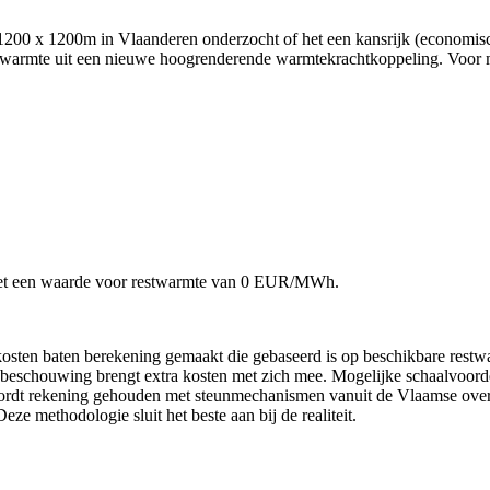
200 x 1200m in Vlaanderen onderzocht of het een kansrijk (economisch 
an warmte uit een nieuwe hoogrenderende warmtekrachtkoppeling. Voor 
, met een waarde voor restwarmte van 0 EUR/MWh.
osten baten berekening gemaakt die gebaseerd is op beschikbare restw
 beschouwing brengt extra kosten met zich mee. Mogelijke schaalvoorde
wordt rekening gehouden met steunmechanismen vanuit de Vlaamse overhe
ze methodologie sluit het beste aan bij de realiteit.