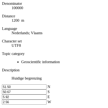
Denominator
100000
Distance
1200 m
Language
Nederlands; Vlaams
Character set
UTF8
Topic category
Geoscientific information
Description
Huidige begrenzing
N
S
E
W