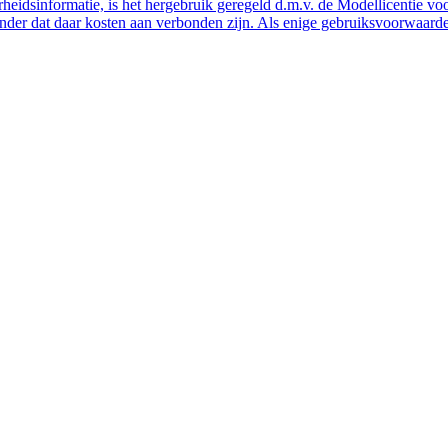
eidsinformatie, is het hergebruik geregeld d.m.v. de Modellicentie voor
nder dat daar kosten aan verbonden zijn. Als enige gebruiksvoorwaarde