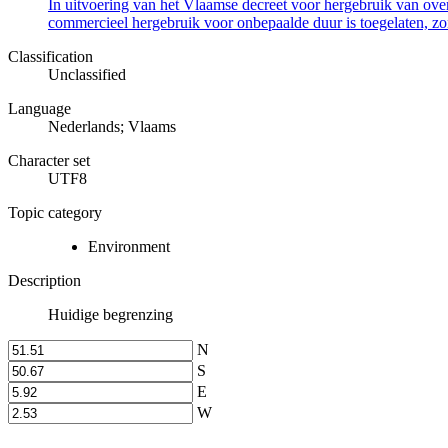
In uitvoering van het Vlaamse decreet voor hergebruik van overh
commercieel hergebruik voor onbepaalde duur is toegelaten, zo
Classification
Unclassified
Language
Nederlands; Vlaams
Character set
UTF8
Topic category
Environment
Description
Huidige begrenzing
N
S
E
W