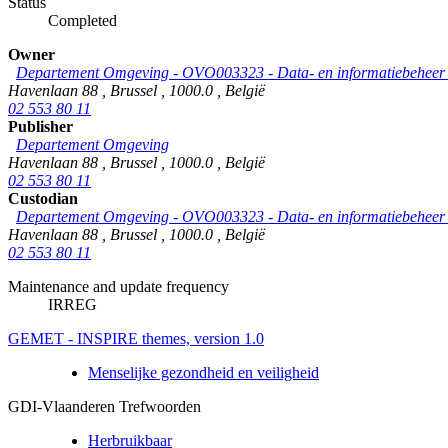
Status
Completed
Owner
Departement Omgeving - OVO003323 - Data- en informatiebeheer &
Havenlaan 88
,
Brussel
,
1000.0
,
België
02 553 80 11
Publisher
Departement Omgeving
Havenlaan 88
,
Brussel
,
1000.0
,
België
02 553 80 11
Custodian
Departement Omgeving - OVO003323 - Data- en informatiebeheer &
Havenlaan 88
,
Brussel
,
1000.0
,
België
02 553 80 11
Maintenance and update frequency
IRREG
GEMET - INSPIRE themes, version 1.0
Menselijke gezondheid en veiligheid
GDI-Vlaanderen Trefwoorden
Herbruikbaar