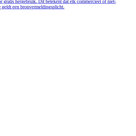
 gratis hergebruik. Dit betekent dat elk commercieel of niet-
 geldt een bronvermeldingsplicht.