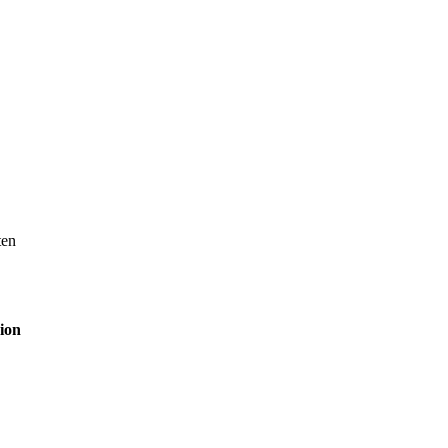
ten
ion