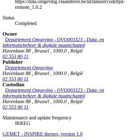
https://data.omgeving.vlaanderen.be/id/dataset/codelijst-
emissie_1.0.2
Status
Completed
Owner
Departement Omgeving - OVO003323 - Data- en
informatiebeheer & digitale maatschappij
Havenlaan 88
,
Brussel
,
1000.0
,
België
02 553 80 11
Publisher
Departement Omgeving
Havenlaan 88
,
Brussel
,
1000.0
,
België
02 553 80 11
Custodian
Departement Omgeving - OVO003323 - Data- en
informatiebeheer & digitale maatschappij
Havenlaan 88
,
Brussel
,
1000.0
,
België
02 553 80 11
Maintenance and update frequency
IRREG
GEMET - INSPIRE themes, version 1.0