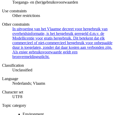
Toegangs- en (her)gebruiksvoorwaarden
Use constraints
Other restrictions
Other constraints
In uitvoering van het Vlaamse decreet voor hergebruik van
overheidsinformatie, is het hergebruik geregeld d.m.v. de
Modellicentie voor gratis hergebruik. Dit betekent dat elk
commercieel of niet-commercieel hergebruik voor onbepaalde
duur is toegelaten, zonder dat daar kosten aan verbonden zijn.
Als enige gebruiksvoorwaarde geldt een
bronvermeldingsplicht.
Classification
Unclassified
Language
Nederlands; Vlaams
Character set
UTF8
Topic category
Environment