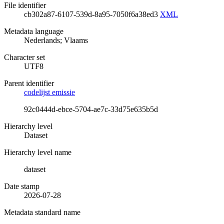
File identifier
cb302a87-6107-539d-8a95-7050f6a38ed3
XML
Metadata language
Nederlands; Vlaams
Character set
UTF8
Parent identifier
codelijst emissie
92c0444d-ebce-5704-ae7c-33d75e635b5d
Hierarchy level
Dataset
Hierarchy level name
dataset
Date stamp
2026-07-28
Metadata standard name