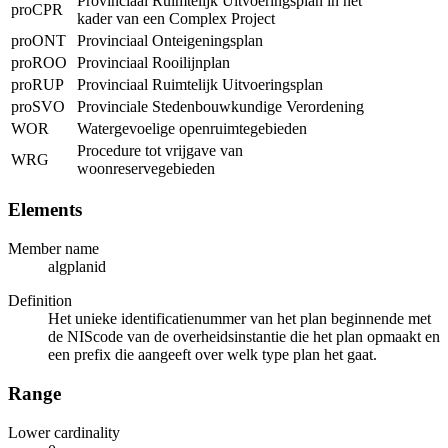
Provinciaal Ruimtelijk Uitvoeringsplan in het
proCPR
kader van een Complex Project
proONT
Provinciaal Onteigeningsplan
proROO
Provinciaal Rooilijnplan
proRUP
Provinciaal Ruimtelijk Uitvoeringsplan
proSVO
Provinciale Stedenbouwkundige Verordening
WOR
Watergevoelige openruimtegebieden
Procedure tot vrijgave van
WRG
woonreservegebieden
Elements
Member name
algplanid
Definition
Het unieke identificatienummer van het plan beginnende met
de NIScode van de overheidsinstantie die het plan opmaakt en
een prefix die aangeeft over welk type plan het gaat.
Range
Lower cardinality