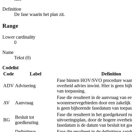
Definition
De fase waarin het plan zit.
Range
Lower cardinality
0
Name
Tekst (0)
Codelist
Code
Label
Definition
Fase binnen HOV/SVO procedure waarb
ADV
Advisering
overheid advies inwint. Hier is geen bi
van toepassing.
Fase die resulteert in de aanvraag van e
AV
Aanvraag
woonreservegebieden door een zakelijk 
is geen bijhorende fasedatum van toepas
Fase die resulteert in het goedgekeurd ru
Besluit tot
BG
uitvoeringsplan, door de hogere overhei
goedkeuring
fasedatum is de datum van besluit tot g
Definitieve
Fase die resulteert in de definitieve aan