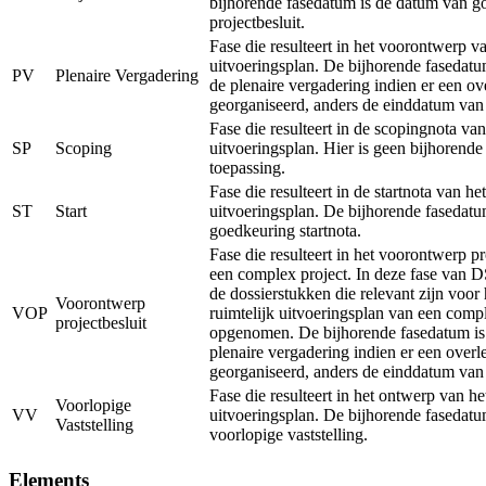
bijhorende fasedatum is de datum van g
projectbesluit.
Fase die resulteert in het voorontwerp va
uitvoeringsplan. De bijhorende fasedatu
PV
Plenaire Vergadering
de plenaire vergadering indien er een ov
georganiseerd, anders de einddatum van
Fase die resulteert in de scopingnota van
SP
Scoping
uitvoeringsplan. Hier is geen bijhorend
toepassing.
Fase die resulteert in de startnota van het
ST
Start
uitvoeringsplan. De bijhorende fasedatu
goedkeuring startnota.
Fase die resulteert in het voorontwerp pr
een complex project. In deze fase van 
de dossierstukken die relevant zijn voor
Voorontwerp
VOP
ruimtelijk uitvoeringsplan van een comp
projectbesluit
opgenomen. De bijhorende fasedatum is
plenaire vergadering indien er een overl
georganiseerd, anders de einddatum van
Fase die resulteert in het ontwerp van he
Voorlopige
VV
uitvoeringsplan. De bijhorende fasedatu
Vaststelling
voorlopige vaststelling.
Elements