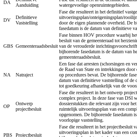
DA
Aanduiding
watergevoelige openruimtegebieden.
Fase die resulteert in het definitief vastg
Definitieve
uitvoeringsplan/onteigeningsplan/rooilij
DV
Vaststelling
door de eigen plannende overheid. De b
fasedatum is de datum van definitieve vas
Fase binnen HOV procedure waarbij het 
besluit van de gemeenteraad tot herzieni
GBS
Gemeenteraadsbesluit
van de verouderde inrichtingsvoorschrift
bijhorende fasedatum is de datum van he
gemeenteraadsbesluit.
Een fase dat arresten (schorsingen en ve
de Raad van State en intrekkingen door 
NA
Natraject
op procedures bevat. De bijhorende fase
datum van definitieve vaststelling of de
tot goedkeuring afhankelijk van de voor
Fase die resulteert in het ontwerp projec
complex project. In deze fase van DSI 
Ontwerp
dossierstukken die relevant zijn voor he
OP
projectbesluit
ruimtelijk uitvoeringsplan van een comp
opgenomen. De bijhorende fasedatum is
voorlopige vaststelling.
Fase die resulteert in het projectbesluit v
uitvoeringsplan in het kader van een co
PBS
Projectbesluit