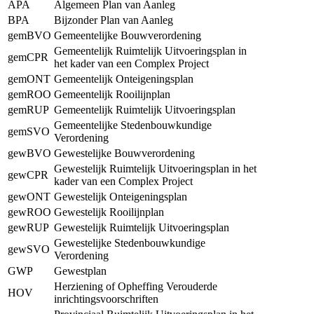
APA
Algemeen Plan van Aanleg
BPA
Bijzonder Plan van Aanleg
gemBVO
Gemeentelijke Bouwverordening
Gemeentelijk Ruimtelijk Uitvoeringsplan in
gemCPR
het kader van een Complex Project
gemONT
Gemeentelijk Onteigeningsplan
gemROO
Gemeentelijk Rooilijnplan
gemRUP
Gemeentelijk Ruimtelijk Uitvoeringsplan
Gemeentelijke Stedenbouwkundige
gemSVO
Verordening
gewBVO
Gewestelijke Bouwverordening
Gewestelijk Ruimtelijk Uitvoeringsplan in het
gewCPR
kader van een Complex Project
gewONT
Gewestelijk Onteigeningsplan
gewROO
Gewestelijk Rooilijnplan
gewRUP
Gewestelijk Ruimtelijk Uitvoeringsplan
Gewestelijke Stedenbouwkundige
gewSVO
Verordening
GWP
Gewestplan
Herziening of Opheffing Verouderde
HOV
inrichtingsvoorschriften