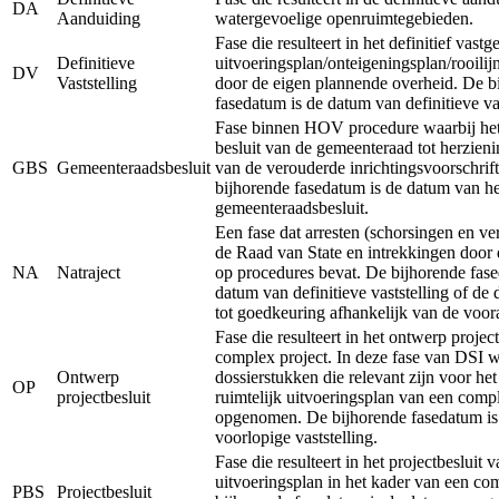
DA
Aanduiding
watergevoelige openruimtegebieden.
Fase die resulteert in het definitief vastg
Definitieve
uitvoeringsplan/onteigeningsplan/rooilij
DV
Vaststelling
door de eigen plannende overheid. De b
fasedatum is de datum van definitieve vas
Fase binnen HOV procedure waarbij het 
besluit van de gemeenteraad tot herzieni
GBS
Gemeenteraadsbesluit
van de verouderde inrichtingsvoorschrift
bijhorende fasedatum is de datum van he
gemeenteraadsbesluit.
Een fase dat arresten (schorsingen en ve
de Raad van State en intrekkingen door 
NA
Natraject
op procedures bevat. De bijhorende fase
datum van definitieve vaststelling of de
tot goedkeuring afhankelijk van de voor
Fase die resulteert in het ontwerp projec
complex project. In deze fase van DSI 
Ontwerp
dossierstukken die relevant zijn voor he
OP
projectbesluit
ruimtelijk uitvoeringsplan van een comp
opgenomen. De bijhorende fasedatum is
voorlopige vaststelling.
Fase die resulteert in het projectbesluit v
uitvoeringsplan in het kader van een co
PBS
Projectbesluit