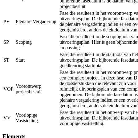
bijhorende fasedatum is de datum van g
projectbesluit.
Fase die resulteert in het voorontwerp va
uitvoeringsplan. De bijhorende fasedatu
PV
Plenaire Vergadering
de plenaire vergadering indien er een ov
georganiseerd, anders de einddatum van
Fase die resulteert in de scopingnota van
SP
Scoping
uitvoeringsplan. Hier is geen bijhorend
toepassing.
Fase die resulteert in de startnota van het
ST
Start
uitvoeringsplan. De bijhorende fasedatu
goedkeuring startnota.
Fase die resulteert in het voorontwerp pr
een complex project. In deze fase van 
de dossierstukken die relevant zijn voor
Voorontwerp
VOP
ruimtelijk uitvoeringsplan van een comp
projectbesluit
opgenomen. De bijhorende fasedatum is
plenaire vergadering indien er een overl
georganiseerd, anders de einddatum van
Fase die resulteert in het ontwerp van he
Voorlopige
VV
uitvoeringsplan. De bijhorende fasedatu
Vaststelling
voorlopige vaststelling.
Elements