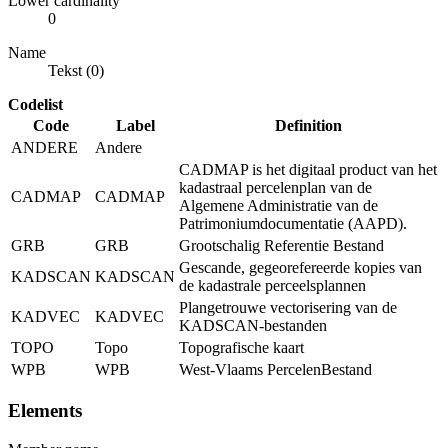
Lower cardinality
0
Name
Tekst (0)
Codelist
Code
Label
Definition
ANDERE
Andere
CADMAP is het digitaal product van het
kadastraal percelenplan van de
CADMAP
CADMAP
Algemene Administratie van de
Patrimoniumdocumentatie (AAPD).
GRB
GRB
Grootschalig Referentie Bestand
Gescande, gegeorefereerde kopies van
KADSCAN
KADSCAN
de kadastrale perceelsplannen
Plangetrouwe vectorisering van de
KADVEC
KADVEC
KADSCAN-bestanden
TOPO
Topo
Topografische kaart
WPB
WPB
West-Vlaams PercelenBestand
Elements