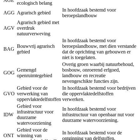
AGE
ecologisch belang
In hoofdzaak bestemd voor
AGG
Agrarisch gebied
beroepslandbouw
Agrarisch gebied met
AGV
overdruk
natuurverweving
In hoofdzaak bestemd voor
Bouwvrij agrarisch
beroepslandbouw, met dien verstande
BAG
gebied
dat de oprichting van gebouwen er
niet is toegelaten.
Overig groen waarbij natuurbehoud,
Gemengd
bosbouw, onroerend erfgoed,
GOG
openruimtegebied
landbouw en recreatie
nevengeschikte functies zijn.
Gebied voor de
In hoofdzaak bestemd voor bedrijven
GVO
verwerking van
die oppervlaktedelfstoffen
oppervlaktedelfstoffen
verwerken.
Gebied voor
In hoofdzaak bestemd voor
infrastructuur voor
IDW
infrastructuur van openbaar nut voor
duurzame
duurzame watervoorziening.
watervoorziening
Gebied voor de
In hoofdzaak bestemd voor de
ONT
winning van
ontginning van delfstoffen.