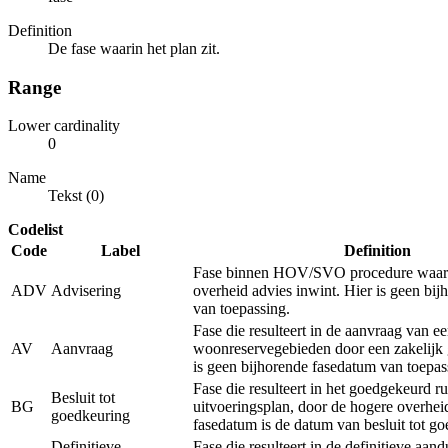
Definition
De fase waarin het plan zit.
Range
Lower cardinality
0
Name
Tekst (0)
Codelist
Code
Label
Definition
Fase binnen HOV/SVO procedure waarb
ADV
Advisering
overheid advies inwint. Hier is geen bi
van toepassing.
Fase die resulteert in de aanvraag van e
AV
Aanvraag
woonreservegebieden door een zakelijk 
is geen bijhorende fasedatum van toepas
Fase die resulteert in het goedgekeurd ru
Besluit tot
BG
uitvoeringsplan, door de hogere overhei
goedkeuring
fasedatum is de datum van besluit tot g
Definitieve
Fase die resulteert in de definitieve aan