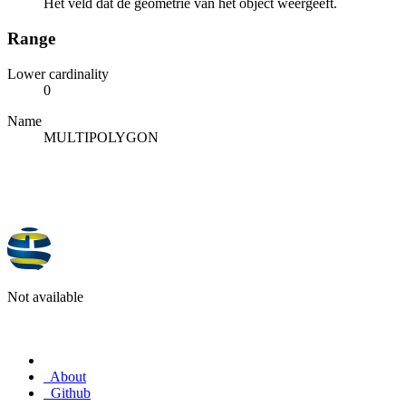
Het veld dat de geometrie van het object weergeeft.
Range
Lower cardinality
0
Name
MULTIPOLYGON
Not available
About
Github