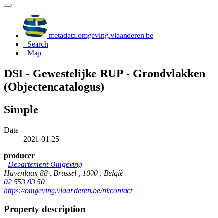
metadata.omgeving.vlaanderen.be
Search
Map
DSI - Gewestelijke RUP - Grondvlakken
(Objectencatalogus)
Simple
Date
2021-01-25
producer
Departement Omgeving
Havenlaan 88 , Brussel , 1000 , België
02 553 83 50
https://omgeving.vlaanderen.be/nl/contact
Property description