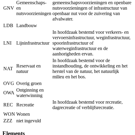
Gemeenschaps-
gemeenschapsvoorzieningen en openbare
GNV
en
nutsvoorzieningen of infrastructuur van
nutsvoorzieningen
openbaar nut voor de zuivering van
afvalwater.
LDB
Landbouw
In hoofdzaak bestemd voor verkeers- en
vervoersinfrastructuur, weginfrastructuur,
LNI
Lijninfrastructuur
spoorinfrastructuur of
waterweginfrastructuur en de
aanhorigheden ervan.
In hoofdzaak bestemd voor de
Reservaat en
instandhouding, de ontwikkeling en het
NAT
natuur
herstel van de natuur, het natuurlijk
milieu en het bos.
OVG
Overig groen
Ontginning en
OWA
waterwinning
In hoofdzaak bestemd voor recreatie,
REC
Recreatie
dagrecreatie of verblijfsrecreatie.
WON
Wonen
ZZZ
niet ingevuld
Elements