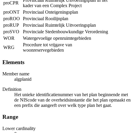
Provinciaal Ruimtelijk Uitvoeringsplan in het
proCPR
kader van een Complex Project
proONT
Provinciaal Onteigeningsplan
proROO
Provinciaal Rooilijnplan
proRUP
Provinciaal Ruimtelijk Uitvoeringsplan
proSVO
Provinciale Stedenbouwkundige Verordening
WOR
Watergevoelige openruimtegebieden
Procedure tot vrijgave van
WRG
woonreservegebieden
Elements
Member name
algplanid
Definition
Het unieke identificatienummer van het plan beginnende met
de NIScode van de overheidsinstantie die het plan opmaakt en
een prefix die aangeeft over welk type plan het gaat.
Range
Lower cardinality