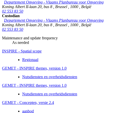
Departement Omgeving - Vlaams Planbureau voor Omgeving
Koning Albert II-laan 20, bus 8
,
Brussel
,
1000
,
België
02 553 83 50
Custodian
Departement Omgeving - Vlaams Planbureau voor Omgeving
Koning Albert II-laan 20, bus 8
,
Brussel
,
1000
,
België
02 553 83 50
Maintenance and update frequency
As needed
INSPIRE - Spatial scope
Regionaal
GEMET - INSPIRE themes, version 1.0
Nutsdiensten en overheidsdiensten
GEMET - INSPIRE themes, version 1.0
Nutsdiensten en overheidsdiensten
GEMET - Concepten, versie 2.4
aanbod