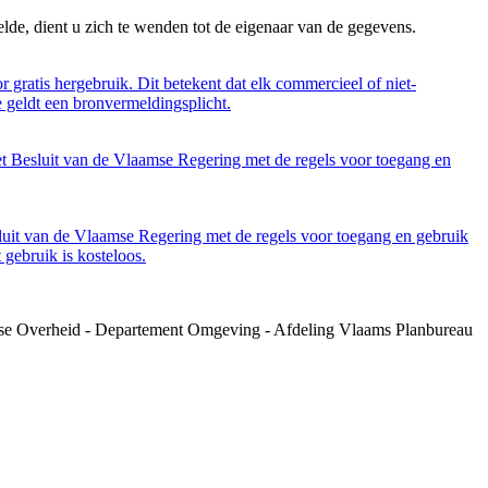
lde, dient u zich te wenden tot de eigenaar van de gegevens.
 gratis hergebruik. Dit betekent dat elk commercieel of niet-
 geldt een bronvermeldingsplicht.
et Besluit van de Vlaamse Regering met de regels voor toegang en
luit van de Vlaamse Regering met de regels voor toegang en gebruik
gebruik is kosteloos.
amse Overheid - Departement Omgeving - Afdeling Vlaams Planbureau