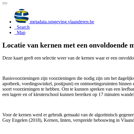
metadata.omgeving.vlaanderen.be
Search
Map
Locatie van kernen met een onvoldoende m
Deze kaart geeft een selectie weer van de kernen waar er een onvold
Basisvoorzieningen zijn voorzieningen die nodig zijn om het dagelijks
apotheek, voedingswinkel, post(punt) en ontmoetingsruimten binnen en
soort voorzieningen te hebben. Om te kunnen spreken van een leefbare
een lagere en of kleuterschool kunnen bereiken op 17 minuten wandel
Voor de kernen werd er gebruik gemaakt van de algoritmisch gegenere
Guy Engelen (2018), Kernen, linten, verspreide bebouwing in Vlaan