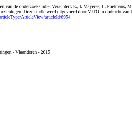
aten van de onderzoekstudie: Verachtert, E., I. Mayeres, L. Poelmans, 
orzieningen. Deze studie werd uitgevoerd door VITO in opdracht van
rticleType/ArticleView/articleId/8954
ningen - Vlaanderen - 2015