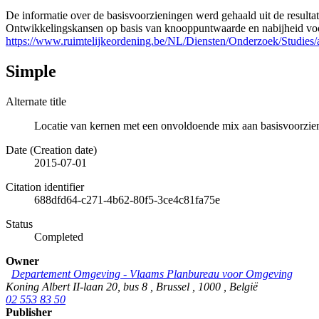
De informatie over de basisvoorzieningen werd gehaald uit de result
Ontwikkelingskansen op basis van knooppuntwaarde en nabijheid vo
https://www.ruimtelijkeordening.be/NL/Diensten/Onderzoek/Studies/a
Simple
Alternate title
Locatie van kernen met een onvoldoende mix aan basisvoorzie
Date (Creation date)
2015-07-01
Citation identifier
688dfd64-c271-4b62-80f5-3ce4c81fa75e
Status
Completed
Owner
Departement Omgeving - Vlaams Planbureau voor Omgeving
Koning Albert II-laan 20, bus 8
,
Brussel
,
1000
,
België
02 553 83 50
Publisher