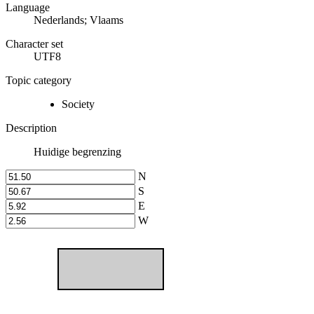
Language
Nederlands; Vlaams
Character set
UTF8
Topic category
Society
Description
Huidige begrenzing
N
S
E
W