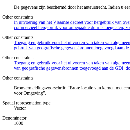
De gegevens zijn beschermd door het auteursrecht. Indien u ee
Other constraints
In uitvoering van het Vlaamse decreet voor hergebruik van overh
commercieel hergebruik voor onbepaalde duur is toegelaten, zo
Other constraints
Toegang en gebruik voor het uitvoeren van taken van algemeen 
gebruik van geografische gegevensbronnen toegevoegd aan de 
Other constraints
Toegang en gebruik voor het uitvoeren van taken van algemeen 
van geografische gegevensbronnen toegevoegd aan de GDI, door
Other constraints
Bronvermeldingsvoorschrift: “Bron: locatie van kernen met e
voor Omgeving”.
Spatial representation type
Vector
Denominator
1000