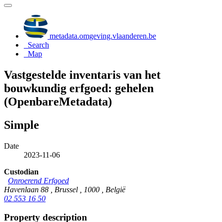
metadata.omgeving.vlaanderen.be
Search
Map
Vastgestelde inventaris van het
bouwkundig erfgoed: gehelen
(OpenbareMetadata)
Simple
Date
2023-11-06
Custodian
Onroerend Erfgoed
Havenlaan 88 , Brussel , 1000 , België
02 553 16 50
Property description