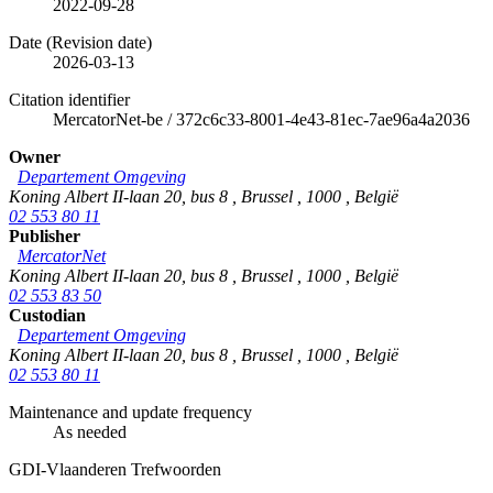
2022-09-28
Date (Revision date)
2026-03-13
Citation identifier
MercatorNet-be
/
372c6c33-8001-4e43-81ec-7ae96a4a2036
Owner
Departement Omgeving
Koning Albert II-laan 20, bus 8
,
Brussel
,
1000
,
België
02 553 80 11
Publisher
MercatorNet
Koning Albert II-laan 20, bus 8
,
Brussel
,
1000
,
België
02 553 83 50
Custodian
Departement Omgeving
Koning Albert II-laan 20, bus 8
,
Brussel
,
1000
,
België
02 553 80 11
Maintenance and update frequency
As needed
GDI-Vlaanderen Trefwoorden