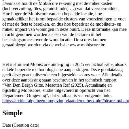
Daarnaast houdt de Mobiscore rekening met de milieukosten
(luchtvervuiling, files, geluidshinder, …) van dat vervoermiddel.
Hoe hoger de Mobiscore van een bepaalde locatie, hoe
gemakkelijker het is om bepaalde clusters van voorzieningen te voet
of met de fiets te bereiken, en dus hoe beperkter de mobiliteits- en
milieu-impact van woningen in deze buurt. Deze informatie kan mee
in acht genomen worden als een van de factoren in het
beslissingsproces over de woonlocatie. De scores kunnen
geraadpleegd worden via de website www.mobiscore.be
Het instrument Mobiscore onderging in 2025 een actualisatie, alsook
enkele beperkte methodologische aanpassingen. Deze geodatalaag
geeft deze geactualiseerde een bijgestelde scores weer. Alle details
over deze aanpassing staan beschreven in het technisch rapport:
“Van Den Bergh Gitte, Mesotten Raf (2025). Actualisatie en
bijstelling Mobiscore, studie uitgevoerd in opdracht van het
Departement Omgeving”, dat vindbaar is via volgende link :
https://archief.algemeen.omgeving.vlaanderen.be/xmlui/bitstream/h
Simple
Date (Creation date)