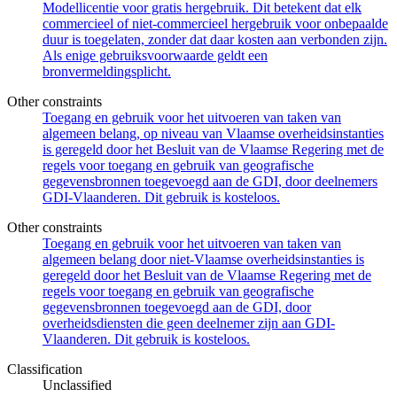
Modellicentie voor gratis hergebruik. Dit betekent dat elk
commercieel of niet-commercieel hergebruik voor onbepaalde
duur is toegelaten, zonder dat daar kosten aan verbonden zijn.
Als enige gebruiksvoorwaarde geldt een
bronvermeldingsplicht.
Other constraints
Toegang en gebruik voor het uitvoeren van taken van
algemeen belang, op niveau van Vlaamse overheidsinstanties
is geregeld door het Besluit van de Vlaamse Regering met de
regels voor toegang en gebruik van geografische
gegevensbronnen toegevoegd aan de GDI, door deelnemers
GDI-Vlaanderen. Dit gebruik is kosteloos.
Other constraints
Toegang en gebruik voor het uitvoeren van taken van
algemeen belang door niet-Vlaamse overheidsinstanties is
geregeld door het Besluit van de Vlaamse Regering met de
regels voor toegang en gebruik van geografische
gegevensbronnen toegevoegd aan de GDI, door
overheidsdiensten die geen deelnemer zijn aan GDI-
Vlaanderen. Dit gebruik is kosteloos.
Classification
Unclassified