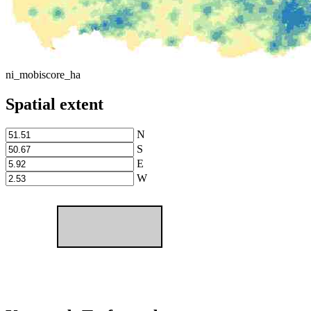
ni_mobiscore_ha
Spatial extent
N
S
E
W