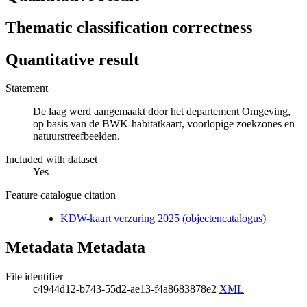
Thematic classification correctness
Quantitative result
Statement
De laag werd aangemaakt door het departement Omgeving,
op basis van de BWK-habitatkaart, voorlopige zoekzones en
natuurstreefbeelden.
Included with dataset
Yes
Feature catalogue citation
KDW-kaart verzuring 2025 (objectencatalogus)
Metadata Metadata
File identifier
c4944d12-b743-55d2-ae13-f4a8683878e2
XML