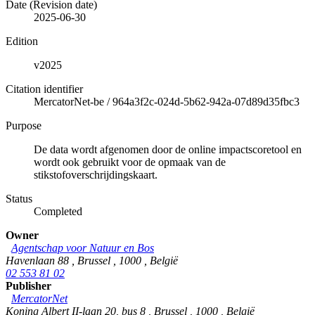
Date (Revision date)
2025-06-30
Edition
v2025
Citation identifier
MercatorNet-be
/
964a3f2c-024d-5b62-942a-07d89d35fbc3
Purpose
De data wordt afgenomen door de online impactscoretool en
wordt ook gebruikt voor de opmaak van de
stikstofoverschrijdingskaart.
Status
Completed
Owner
Agentschap voor Natuur en Bos
Havenlaan 88
,
Brussel
,
1000
,
België
02 553 81 02
Publisher
MercatorNet
Koning Albert II-laan 20, bus 8
,
Brussel
,
1000
,
België