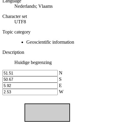
Language
Nederlands; Vlaams
Character set
UTF8
Topic category
Geoscientific information
Description
Huidige begrenzing
N
S
E
W