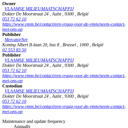
Owner
VLAAMSE MILIEUMAATSCHAPPIJ
Dokter De Moorstraat 24
,
Aalst
,
9300
,
België
053 72 62 10
https://www.vmm.be/contact/een-vraag-voor-de-vmm/neem-contact-
met-ons-op
Publisher
MercatorNet
Koning Albert II-laan 20, bus 8
,
Brussel
,
1000
,
België
02 553 83 50
Publisher
VLAAMSE MILIEUMAATSCHAPPIJ
Dokter De Moorstraat 24
,
Aalst
,
9300
,
België
053 72 62 10
https://www.vmm.be/contact/een-vraag-voor-de-vmm/neem-contact-
met-ons-op
Custodian
VLAAMSE MILIEUMAATSCHAPPIJ
Dokter De Moorstraat 24
,
Aalst
,
9300
,
België
053 72 62 10
https://www.vmm.be/contact/een-vraag-voor-de-vmm/neem-contact-
met-ons-op
Maintenance and update frequency
Annually