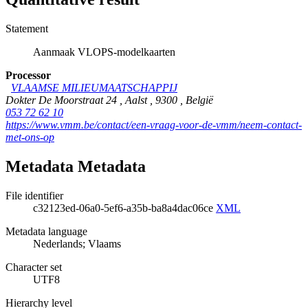
Statement
Aanmaak VLOPS-modelkaarten
Processor
VLAAMSE MILIEUMAATSCHAPPIJ
Dokter De Moorstraat 24
,
Aalst
,
9300
,
België
053 72 62 10
https://www.vmm.be/contact/een-vraag-voor-de-vmm/neem-contact-
met-ons-op
Metadata Metadata
File identifier
c32123ed-06a0-5ef6-a35b-ba8a4dac06ce
XML
Metadata language
Nederlands; Vlaams
Character set
UTF8
Hierarchy level