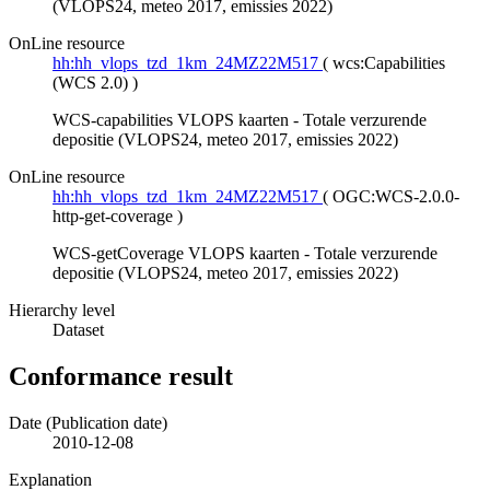
(VLOPS24, meteo 2017, emissies 2022)
OnLine resource
hh:hh_vlops_tzd_1km_24MZ22M517
(
wcs:Capabilities
(WCS 2.0)
)
WCS-capabilities VLOPS kaarten - Totale verzurende
depositie (VLOPS24, meteo 2017, emissies 2022)
OnLine resource
hh:hh_vlops_tzd_1km_24MZ22M517
(
OGC:WCS-2.0.0-
http-get-coverage
)
WCS-getCoverage VLOPS kaarten - Totale verzurende
depositie (VLOPS24, meteo 2017, emissies 2022)
Hierarchy level
Dataset
Conformance result
Date (Publication date)
2010-12-08
Explanation