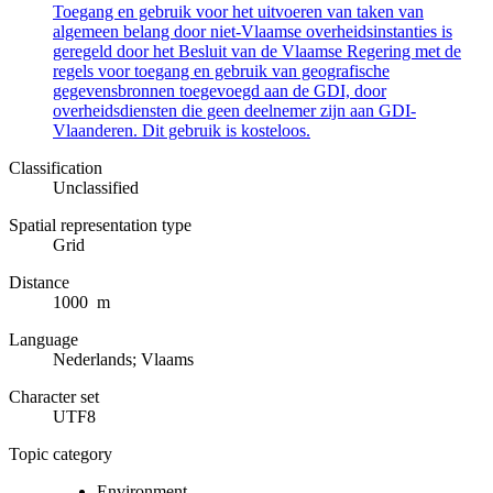
Toegang en gebruik voor het uitvoeren van taken van
algemeen belang door niet-Vlaamse overheidsinstanties is
geregeld door het Besluit van de Vlaamse Regering met de
regels voor toegang en gebruik van geografische
gegevensbronnen toegevoegd aan de GDI, door
overheidsdiensten die geen deelnemer zijn aan GDI-
Vlaanderen. Dit gebruik is kosteloos.
Classification
Unclassified
Spatial representation type
Grid
Distance
1000 m
Language
Nederlands; Vlaams
Character set
UTF8
Topic category
Environment