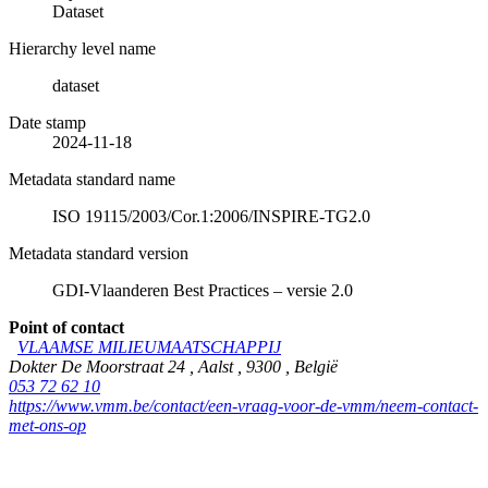
Dataset
Hierarchy level name
dataset
Date stamp
2024-11-18
Metadata standard name
ISO 19115/2003/Cor.1:2006/INSPIRE-TG2.0
Metadata standard version
GDI-Vlaanderen Best Practices – versie 2.0
Point of contact
VLAAMSE MILIEUMAATSCHAPPIJ
Dokter De Moorstraat 24
,
Aalst
,
9300
,
België
053 72 62 10
https://www.vmm.be/contact/een-vraag-voor-de-vmm/neem-contact-
met-ons-op