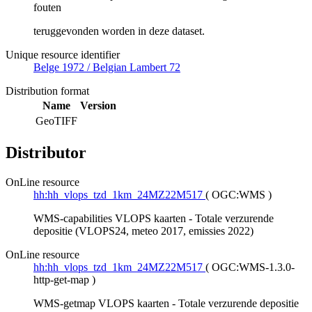
fouten
teruggevonden worden in deze dataset.
Unique resource identifier
Belge 1972 / Belgian Lambert 72
Distribution format
Name
Version
GeoTIFF
Distributor
OnLine resource
hh:hh_vlops_tzd_1km_24MZ22M517
(
OGC:WMS
)
WMS-capabilities VLOPS kaarten - Totale verzurende
depositie (VLOPS24, meteo 2017, emissies 2022)
OnLine resource
hh:hh_vlops_tzd_1km_24MZ22M517
(
OGC:WMS-1.3.0-
http-get-map
)
WMS-getmap VLOPS kaarten - Totale verzurende depositie