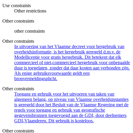
Use constraints
Other restrictions
Other constraints
other constraints
Other constraints
In uitvoering van het Vlaamse decreet voor hergebruik van
overheidsinformatie, is het hergebruik geregeld d.m.v. de
Modellicentie voor gratis hergebruik. Dit betekent dat elk
commercieel of niet-commercieel hergebruik voor onbepaalde
duur is toegelaten, zonder dat daar kosten aan verbonden zijn.
Als enige gebruiksvoorwaarde geldt een
bronvermeldingsplicht.
Other constraints
Toegang en gebruik voor het uitvoeren van taken van
algemeen belang, op niveau van Vlaamse overheidsinstanties
is geregeld door het Besluit van de Vlaamse Regering met de
regels voor toegang en gebruik van geografische
gegevensbronnen toegevoegd aan de GDI, door deelnemers
GDI-Vlaanderen. Dit gebruik is kosteloos.
Other constraints