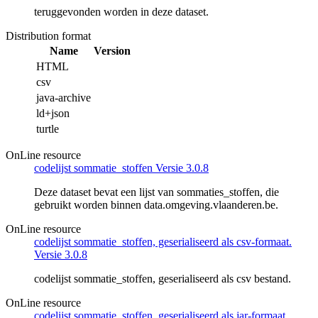
teruggevonden worden in deze dataset.
Distribution format
Name
Version
HTML
csv
java-archive
ld+json
turtle
OnLine resource
codelijst sommatie_stoffen Versie 3.0.8
Deze dataset bevat een lijst van sommaties_stoffen, die
gebruikt worden binnen data.omgeving.vlaanderen.be.
OnLine resource
codelijst sommatie_stoffen, geserialiseerd als csv-formaat.
Versie 3.0.8
codelijst sommatie_stoffen, geserialiseerd als csv bestand.
OnLine resource
codelijst sommatie_stoffen, geserialiseerd als jar-formaat.