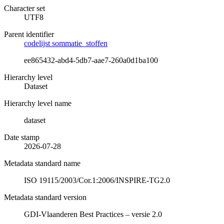
Character set
UTF8
Parent identifier
codelijst sommatie_stoffen
ee865432-abd4-5db7-aae7-260a0d1ba100
Hierarchy level
Dataset
Hierarchy level name
dataset
Date stamp
2026-07-28
Metadata standard name
ISO 19115/2003/Cor.1:2006/INSPIRE-TG2.0
Metadata standard version
GDI-Vlaanderen Best Practices – versie 2.0