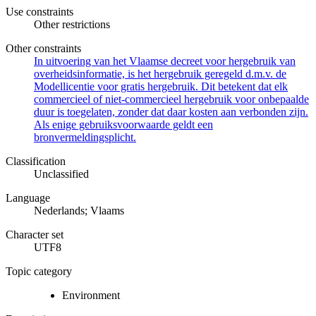
Use constraints
Other restrictions
Other constraints
In uitvoering van het Vlaamse decreet voor hergebruik van
overheidsinformatie, is het hergebruik geregeld d.m.v. de
Modellicentie voor gratis hergebruik. Dit betekent dat elk
commercieel of niet-commercieel hergebruik voor onbepaalde
duur is toegelaten, zonder dat daar kosten aan verbonden zijn.
Als enige gebruiksvoorwaarde geldt een
bronvermeldingsplicht.
Classification
Unclassified
Language
Nederlands; Vlaams
Character set
UTF8
Topic category
Environment